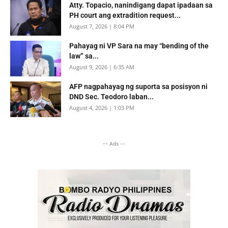
Atty. Topacio, nanindigang dapat ipadaan sa
PH court ang extradition request...
August 7, 2026 | 8:04 PM
Pahayag ni VP Sara na may “bending of the
law” sa...
August 9, 2026 | 6:35 AM
AFP nagpahayag ng suporta sa posisyon ni
DND Sec. Teodoro laban...
August 4, 2026 | 1:03 PM
-- Ads --