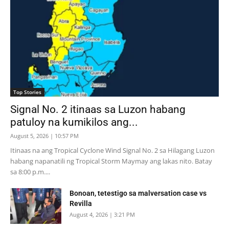
Top Stories
Signal No. 2 itinaas sa Luzon habang
patuloy na kumikilos ang...
August 5, 2026 | 10:57 PM
Itinaas na ang Tropical Cyclone Wind Signal No. 2 sa Hilagang Luzon
habang napanatili ng Tropical Storm Maymay ang lakas nito. Batay
sa 8:00 p.m....
Bonoan, tetestigo sa malversation case vs
Revilla
August 4, 2026 | 3:21 PM