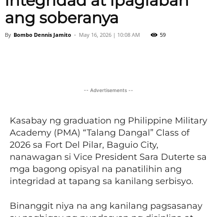
integridad at ipaglaban
ang soberanya
By
Bombo Dennis Jamito
-
May 16, 2026 | 10:08 AM
59
Facebook
X
Viber
Pinter
-- Advertisements --
Kasabay ng graduation ng Philippine Military
Academy (PMA) “Talang Dangal” Class of
2026 sa Fort Del Pilar, Baguio City,
nanawagan si Vice President Sara Duterte sa
mga bagong opisyal na panatilihin ang
integridad at tapang sa kanilang serbisyo.
Binanggit niya na ang kanilang pagsasanay