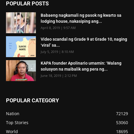
POPULAR POSTS
Babaeng nagkamali ng pasok ng kwarto sa
lodging house, nakasiping ang...
April 8, 2019 | 9:57 AM
Video scandal ng Grade 9 at Grade 10, naging
‘viral’ sa...
July 5, 2019 | 8:10 AM
KAPA founder Apolinario umamin: ‘Walang
solusyon na maibalik ang pera ng...
June 18, 2019 | 2:12 PM
POPULAR CATEGORY
Nation
72129
Top Stories
53060
World
18695