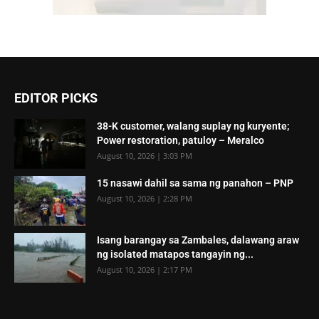
EDITOR PICKS
38-K customer, walang suplay ng kuryente;
Power restoration, patuloy – Meralco
August 10, 2026 | 3:03 PM
15 nasawi dahil sa sama ng panahon – PNP
August 10, 2026 | 2:28 PM
Isang barangay sa Zambales, dalawang araw
ng isolated matapos tangayin ng...
August 10, 2026 | 2:17 PM