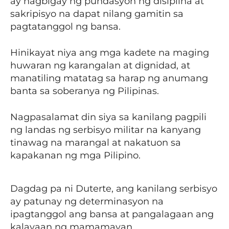
ay nagbigay ng pundasyon ng disiplina at
sakripisyo na dapat nilang gamitin sa
pagtatanggol ng bansa.
Hinikayat niya ang mga kadete na maging
huwaran ng karangalan at dignidad, at
manatiling matatag sa harap ng anumang
banta sa soberanya ng Pilipinas.
Nagpasalamat din siya sa kanilang pagpili
ng landas ng serbisyo militar na kanyang
tinawag na marangal at nakatuon sa
kapakanan ng mga Pilipino.
Dagdag pa ni Duterte, ang kanilang serbisyo
ay patunay ng determinasyon na
ipagtanggol ang bansa at pangalagaan ang
kalayaan ng mamamayan.