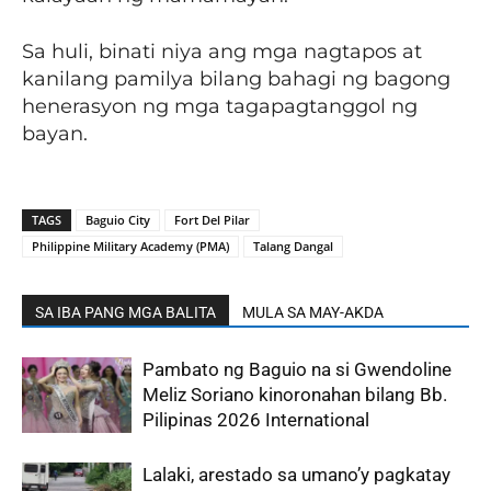
Sa huli, binati niya ang mga nagtapos at
kanilang pamilya bilang bahagi ng bagong
henerasyon ng mga tagapagtanggol ng
bayan.
TAGS
Baguio City
Fort Del Pilar
Philippine Military Academy (PMA)
Talang Dangal
SA IBA PANG MGA BALITA
MULA SA MAY-AKDA
Pambato ng Baguio na si Gwendoline
Meliz Soriano kinoronahan bilang Bb.
Pilipinas 2026 International
Lalaki, arestado sa umano’y pagkatay