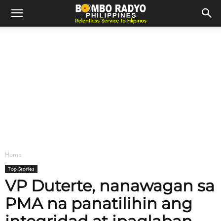
Home
Top Stories
VP Duterte, nanawagan sa
PMA na panatilihin ang