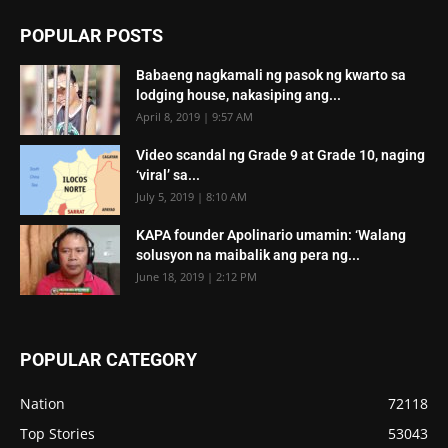
POPULAR POSTS
Babaeng nagkamali ng pasok ng kwarto sa
lodging house, nakasiping ang...
April 8, 2019 | 9:57 AM
Video scandal ng Grade 9 at Grade 10, naging
‘viral’ sa...
July 5, 2019 | 8:10 AM
KAPA founder Apolinario umamin: ‘Walang
solusyon na maibalik ang pera ng...
June 18, 2019 | 2:12 PM
POPULAR CATEGORY
Nation
72118
Top Stories
53043