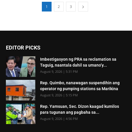
1
2
3
EDITOR PICKS
Imbestigasyon ng PRA sa reclamation sa
Taguig, naantala dahil sa umano’y...
August 9, 2026 | 5:31 PM
Rep. Quimbo, nanawagan suspendihin ang
operator ng pumping stations sa Marikina
August 9, 2026 | 5:15 PM
Rep. Yamsuan, Sec. Dizon kaagad kumilos
para tugunan ang pagbaha sa...
August 9, 2026 | 4:56 PM