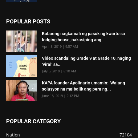
POPULAR POSTS
Babaeng nagkamali ng pasok ng kwarto sa
lodging house, nakasiping ang...
April 8, 2019 | 9:57 AM
Video scandal ng Grade 9 at Grade 10, naging
‘viral’ sa...
July 5, 2019 | 8:10 AM
KAPA founder Apolinario umamin: ‘Walang
solusyon na maibalik ang pera ng...
June 18, 2019 | 2:12 PM
POPULAR CATEGORY
Nation
72104