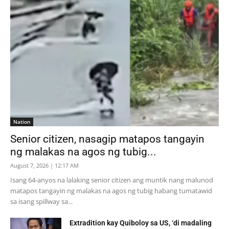
Nation
Senior citizen, nasagip matapos tangayin
ng malakas na agos ng tubig...
August 7, 2026 | 12:17 AM
Isang 64-anyos na lalaking senior citizen ang muntik nang malunod
matapos tangayin ng malakas na agos ng tubig habang tumatawid
sa isang spillway sa...
Extradition kay Quiboloy sa US, ‘di madaling