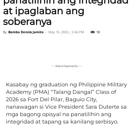
panatilihin ang integridad
at ipaglaban ang
soberanya
By
Bombo Dennis Jamito
-
May 16, 2026 | 2:46 PM
18
Facebook
X
Viber
Pinter
-- Advertisements --
Kasabay ng graduation ng Philippine Military
Academy (PMA) “Talang Dangal” Class of
2026 sa Fort Del Pilar, Baguio City,
nanawagan si Vice President Sara Duterte sa
mga bagong opisyal na panatilihin ang
integridad at tapang sa kanilang serbisyo.