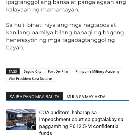
ipagtanggol ang bansa at pangalagaan ang
kalayaan ng mamamayan.
Sa huli, binati niya ang mga nagtapos at
kanilang pamilya bilang bahagi ng bagong
henerasyon ng mga tagapagtanggol ng
bayan.
TAGS
Baguio City
Fort Del Pilar
Philippine Military Academy
Vice President Sara Duterte
SA IBA PANG MGA BALITA
MULA SA MAY-AKDA
COA auditors, haharap sa
impeachment court sa pagtalakay sa
paggamit ng P612.5-M confidential
funds