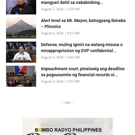
mangyari dahil sa nakabinbing...
August 7, 2026 | 2:33 PM
Alert level sa Mt. Mayon, bahagyang ibinaba
– Phivolcs
August 6, 2026 | 9:57 AM
Defense, muling iginiit na walang misuse o
misappropriation ng OVP confidential...
August 5, 2026 | 5:46 AM
Impeachment court, pinalawig ang deadline
sa pagsusumite ng financial records ni...
August 4, 2026 | 5:31 AM
-- Ads --