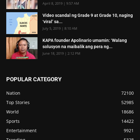
April 8, 2019 | 9:57 AM
Video scandal ng Grade 9 at Grade 10, naging
‘viral’ sa...
July 5, 2019 | 8:10 AM
KAPA founder Apolinario umamin: ‘Walang
solusyon na maibalik ang pera ng...
June 18, 2019 | 2:12 PM
POPULAR CATEGORY
Nation
72100
Top Stories
52985
World
18686
Sports
14422
Entertainment
9921
Trending
5328