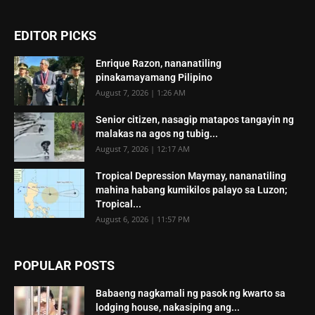
EDITOR PICKS
Enrique Razon, nananatiling
pinakamayamang Pilipino
August 7, 2026 | 1:26 AM
Senior citizen, nasagip matapos tangayin ng
malakas na agos ng tubig...
August 7, 2026 | 12:17 AM
Tropical Depression Maymay, nananatiling
mahina habang kumikilos palayo sa Luzon;
Tropical...
August 6, 2026 | 11:57 PM
POPULAR POSTS
Babaeng nagkamali ng pasok ng kwarto sa
lodging house, nakasiping ang...