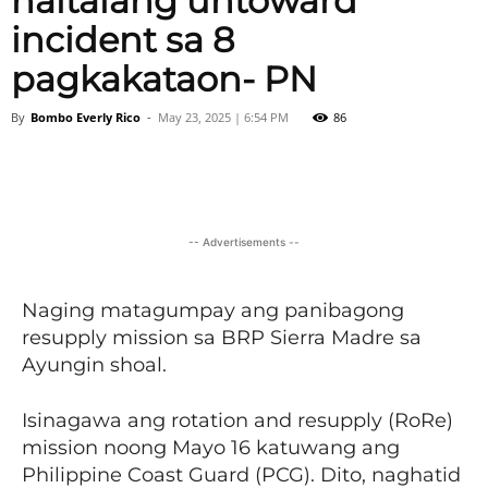
naitalang untoward
incident sa 8
pagkakataon- PN
By
Bombo Everly Rico
-
May 23, 2025 | 6:54 PM
86
Facebook
X
Viber
Pinter
-- Advertisements --
Naging matagumpay ang panibagong
resupply mission sa BRP Sierra Madre sa
Ayungin shoal.
Isinagawa ang rotation and resupply (RoRe)
mission noong Mayo 16 katuwang ang
Philippine Coast Guard (PCG). Dito, naghatid