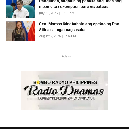
Pangilinan, naghain ng panukalang itaas ang
income tax exemption para mapataas...
July 31, 2026 | 10:51 AM
Sen. Marcos ikinabahala ang epekto ng Pax
Silica sa mga magsasaka...
August 2, 2026 | 1:04 PM
-- Ads --