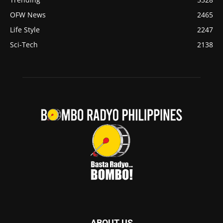
OFW News
2465
Life Style
2247
Sci-Tech
2138
ABOUT US