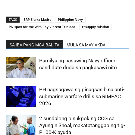
TAGS
BRP Sierra Madre
Philippine Navy
PN spox for the WPS Roy Vincent Trinidad
resupply mission
SA IBA PANG MGA BALITA
MULA SA MAY-AKDA
Pamilya ng nasawing Navy officer
candidate duda sa pagkasawi nito
PH nagsagawa ng pinagsanib na anti-
submarine warfare drills sa RIMPAC
2026
2 sundalong pinukpok ng CCG sa
Ayungin Shoal, makatatanggap ng tig-
P100-K ayuda