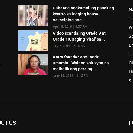
Babaeng nagkamali ng pasok ng
N
kwarto sa lodging house,
To
nakasiping ang...
April 8, 2019 | 9:57 AM
W
Video scandal ng Grade 9 at
S
Grade 10, naging ‘viral’ sa...
E
July 5, 2019 | 8:10 AM
T
KAPA founder Apolinario
O
a
umamin: ‘Walang solusyon na
maibalik ang pera ng...
Li
June 18, 2019 | 2:12 PM
Sc
OUT US
F