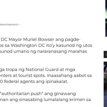
X
Viber
Pinterest
WhatsApp
 Advertisements --
 DC Mayor Muriel Bowser ang pagde-
ps sa Washington DC ito’y kasunod ng utos
kasunod umano ng nararanasang marahas
ga tropa ng National Guard at mga
ters at tourist spots. Inaasahang aabot sa
0 federal agents ang ipinakalat.
“authoritarian push” ang ginawang
nan ang sinasabing lumalalang krimen sa