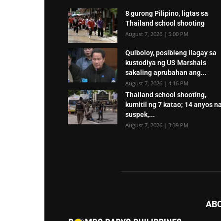
8 gurong Pilipino, ligtas sa
Thailand school shooting
August 7, 2026 | 5:00 PM
Quiboloy, posibleng ilagay sa
kustodiya ng US Marshals
sakaling aprubahan ang...
August 7, 2026 | 4:16 PM
Thailand school shooting,
kumitil ng 7 katao; 14 anyos n
suspek,...
August 7, 2026 | 3:39 PM
AB