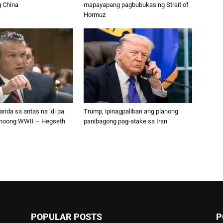
g China
mapayapang pagbubukas ng Strait of
Hormuz
handa sa antas na ‘di pa
Trump, ipinagpaliban ang planong
 noong WWII – Hegseth
panibagong pag-atake sa Iran
POPULAR POSTS
P