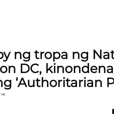
y ng tropa ng Nat
on DC, kinondena
g ‘Authoritarian 
148