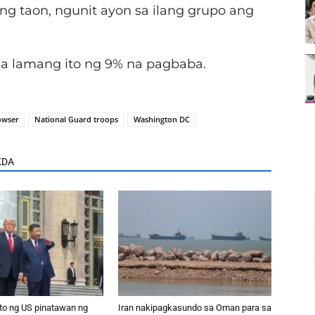
g taon, ngunit ayon sa ilang grupo ang
ala lamang ito ng 9% na pagbaba.
owser
National Guard troops
Washington DC
KDA
kto ng US pinatawan ng
Iran nakipagkasundo sa Oman para sa