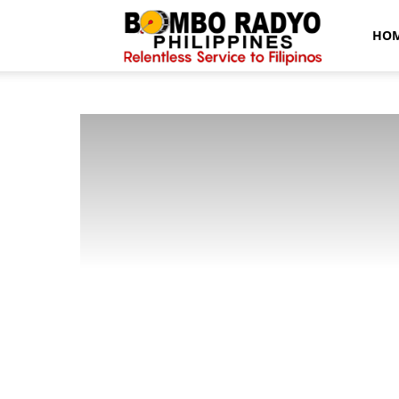
Bombo
HO
Radyo
News