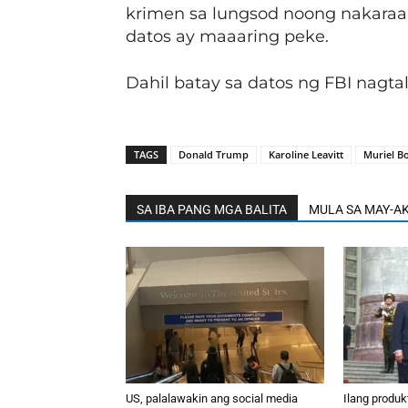
krimen sa lungsod noong nakaraan
datos ay maaaring peke.
Dahil batay sa datos ng FBI nagt
TAGS
Donald Trump
Karoline Leavitt
Muriel B
SA IBA PANG MGA BALITA
MULA SA MAY-A
US, palalawakin ang social media
Ilang produ