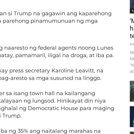
T
an si Trump na gagawin ang kaparehong
‘
 na parehong pinamumunuan ng mga
h
t
Au
g naaresto ng federal agents noong Lunes
Si
ay, pamamaril, iligal na droga, at iba pa.
hi
"M
kay press secretary Karoline Leavitt, na
ac
g-aresto sa mga susunod na linggo.
r sa isang town hall na kailangang
alayaan ng lungsod. Hinikayat din niya
aghalal ng Democratic House para maging
i Trump.
aba ng 35% ang naitalang marahas na