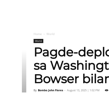
Home
World
World
Pagde-deplo
sa Washingt
Bowser bilan
By
Bombo John Flores
-
August 13, 2025 | 1:02 PM