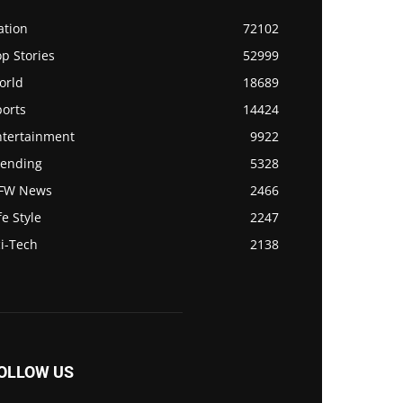
ation
72102
p Stories
52999
orld
18689
ports
14424
ntertainment
9922
rending
5328
FW News
2466
fe Style
2247
i-Tech
2138
OLLOW US