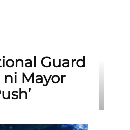
ional Guard
 ni Mayor
Push’