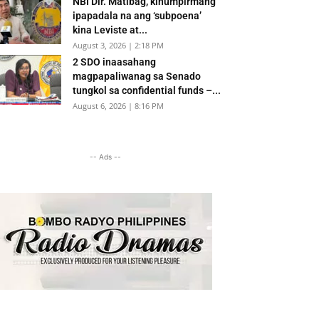
NBI Dir. Matibag, kinumpirmang
ipapadala na ang ‘subpoena’
kina Leviste at...
August 3, 2026 | 2:18 PM
2 SDO inaasahang
magpapaliwanag sa Senado
tungkol sa confidential funds –...
August 6, 2026 | 8:16 PM
-- Ads --