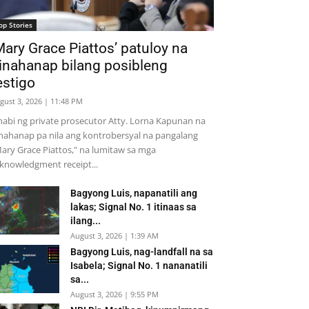
op Stories
Mary Grace Piattos’ patuloy na
inahanap bilang posibleng
estigo
gust 3, 2026 | 11:48 PM
nabi ng private prosecutor Atty. Lorna Kapunan na
nahanap pa nila ang kontrobersyal na pangalang
ary Grace Piattos," na lumitaw sa mga
knowledgment receipt...
Bagyong Luis, napanatili ang
lakas; Signal No. 1 itinaas sa
ilang...
August 3, 2026 | 1:39 AM
Bagyong Luis, nag-landfall na sa
Isabela; Signal No. 1 nananatili
sa...
August 3, 2026 | 9:55 PM