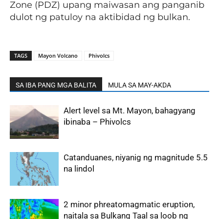
Zone (PDZ) upang maiwasan ang panganib
dulot ng patuloy na aktibidad ng bulkan.
TAGS
Mayon Volcano
Phivolcs
SA IBA PANG MGA BALITA
MULA SA MAY-AKDA
Alert level sa Mt. Mayon, bahagyang
ibinaba – Phivolcs
Catanduanes, niyanig ng magnitude 5.5
na lindol
2 minor phreatomagmatic eruption,
naitala sa Bulkang Taal sa loob ng