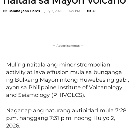
naitala sa Mayon Volcano
By
Bombo John Flores
-
July 2, 2026 | 10:49 PM
46
Facebook
X
Viber
Pinter
-- Advertisements --
Muling naitala ang minor strombolian
activity at lava effusion mula sa bunganga
ng Bulkang Mayon nitong Huwebes ng gabi,
ayon sa Philippine Institute of Volcanology
and Seismology (PHIVOLCS).
Naganap ang naturang aktibidad mula 7:28
p.m. hanggang 7:31 p.m. noong Hulyo 2,
2026.