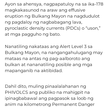
Ayon sa ahensya, nagpapatuloy na sa ika-178
magkakasunod na araw ang effusive
eruption ng Bulkang Mayon na nagdudulot
ng pagdaloy ng nagbabagang lava,
pyroclastic density currents (PDCs) o “uson,”
at mga pagguho ng bato.
Nanatiling nakataas ang Alert Level 3 sa
Bulkang Mayon, na nangangahulugang may
mataas na antas ng pag-aalboroto ang
bulkan at nananatiling posible ang mga
mapanganib na aktibidad.
Dahil dito, muling pinaalalahanan ng
PHIVOLCS ang publiko na mahigpit na
ipinagbabawal ang pagpasok sa loob ng
anim na kilometrong Permanent Danger