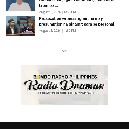
laban sa...
August 2, 2026 | 6:53 PM
Prosecution witness, iginiit na may
presumption na ginamit para sa personal...
August 5, 2026 | 1:30 PM
-- Ads --