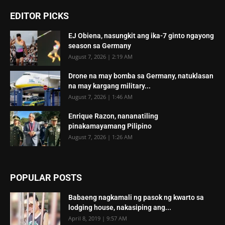
EDITOR PICKS
EJ Obiena, nasungkit ang ika-7 ginto ngayong
season sa Germany
August 7, 2026 | 2:19 AM
Drone na may bomba sa Germany, natuklasan
na may kargang military...
August 7, 2026 | 1:46 AM
Enrique Razon, nananatiling
pinakamayamang Pilipino
August 7, 2026 | 1:26 AM
POPULAR POSTS
Babaeng nagkamali ng pasok ng kwarto sa
lodging house, nakasiping ang...
April 8, 2019 | 9:57 AM