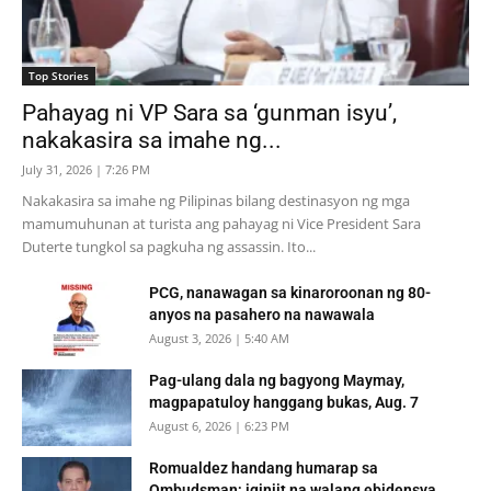
Top Stories
Pahayag ni VP Sara sa ‘gunman isyu’,
nakakasira sa imahe ng...
July 31, 2026 | 7:26 PM
Nakakasira sa imahe ng Pilipinas bilang destinasyon ng mga
mamumuhunan at turista ang pahayag ni Vice President Sara
Duterte tungkol sa pagkuha ng assassin. Ito...
PCG, nanawagan sa kinaroroonan ng 80-
anyos na pasahero na nawawala
August 3, 2026 | 5:40 AM
Pag-ulang dala ng bagyong Maymay,
magpapatuloy hanggang bukas, Aug. 7
August 6, 2026 | 6:23 PM
Romualdez handang humarap sa
Ombudsman; iginiit na walang ebidensya