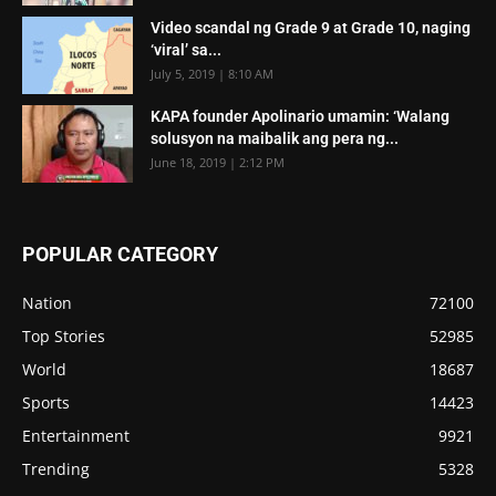
Video scandal ng Grade 9 at Grade 10, naging
‘viral’ sa...
July 5, 2019 | 8:10 AM
KAPA founder Apolinario umamin: ‘Walang
solusyon na maibalik ang pera ng...
June 18, 2019 | 2:12 PM
POPULAR CATEGORY
Nation
72100
Top Stories
52985
World
18687
Sports
14423
Entertainment
9921
Trending
5328