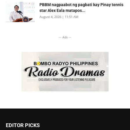
PBBM nagpaabot ng pagbati kay Pinay tennis
star Alex Eala matapos...
August 4, 2026 | 11:51 AM
-- Ads --
EDITOR PICKS