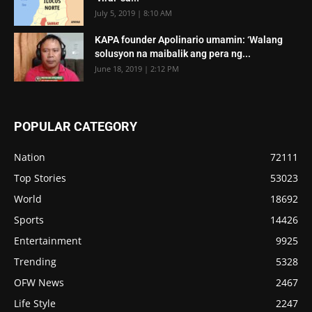
July 5, 2019 | 8:10 AM
KAPA founder Apolinario umamin: ‘Walang
solusyon na maibalik ang pera ng...
June 18, 2019 | 2:12 PM
POPULAR CATEGORY
Nation
72111
Top Stories
53023
World
18692
Sports
14426
Entertainment
9925
Trending
5328
OFW News
2467
Life Style
2247