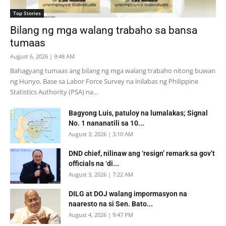
Top Stories
Bilang ng mga walang trabaho sa bansa
tumaas
August 6, 2026 | 9:48 AM
Bahagyang tumaas ang bilang ng mga walang trabaho nitong buwan
ng Hunyo. Base sa Labor Force Survey na inilabas ng Philippine
Statistics Authority (PSA) na...
Bagyong Luis, patuloy na lumalakas; Signal
No. 1 nananatili sa 10...
August 3, 2026 | 3:10 AM
DND chief, nilinaw ang ‘resign’ remark sa gov’t
officials na ‘di...
August 3, 2026 | 7:22 AM
DILG at DOJ walang impormasyon na
naaresto na si Sen. Bato...
August 4, 2026 | 9:47 PM