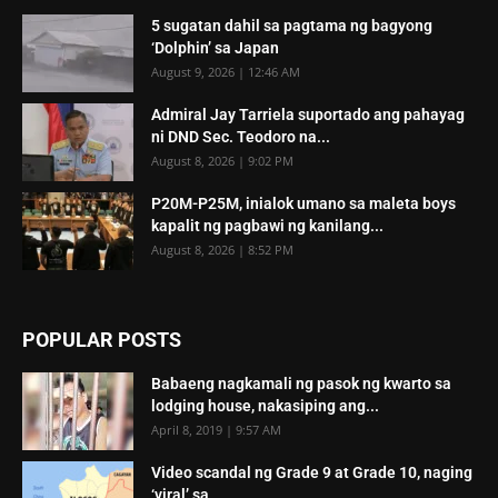
5 sugatan dahil sa pagtama ng bagyong
‘Dolphin’ sa Japan
August 9, 2026 | 12:46 AM
Admiral Jay Tarriela suportado ang pahayag
ni DND Sec. Teodoro na...
August 8, 2026 | 9:02 PM
P20M-P25M, inialok umano sa maleta boys
kapalit ng pagbawi ng kanilang...
August 8, 2026 | 8:52 PM
POPULAR POSTS
Babaeng nagkamali ng pasok ng kwarto sa
lodging house, nakasiping ang...
April 8, 2019 | 9:57 AM
Video scandal ng Grade 9 at Grade 10, naging
‘viral’ sa...