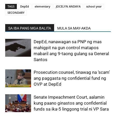
TAGS
DepEd
elementary
JOCELYN ANDAYA
school year
SECONDARY
SA IBA PANG MGA BALITA
MULA SA MAY-AKDA
DepEd, nanawagan sa PNP ng mas
mahigpit na gun control matapos
mabaril ang 9-taong gulang sa General
Santos
Prosecution counsel, tinawag na ‘scam’
ang paggasta ng confidential fund ng
OVP at DepEd
Senate Impeachment Court, aalamin
kung paano ginastos ang confidential
funds sa ika-5 linggong trial ni VP Sara