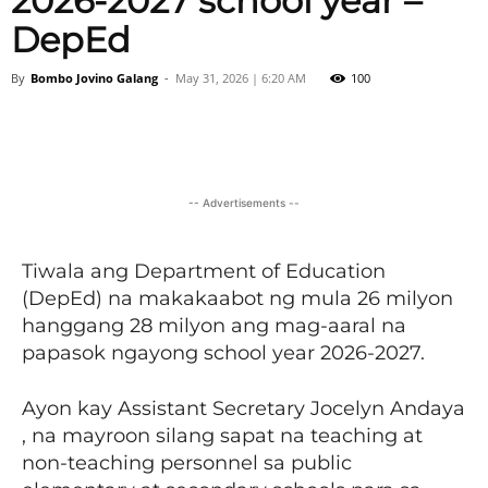
2026-2027 school year –
DepEd
By
Bombo Jovino Galang
-
May 31, 2026 | 6:20 AM
100
Facebook
X
Viber
Pinter
-- Advertisements --
Tiwala ang Department of Education
(DepEd) na makakaabot ng mula 26 milyon
hanggang 28 milyon ang mag-aaral na
papasok ngayong school year 2026-2027.
Ayon kay Assistant Secretary Jocelyn Andaya
, na mayroon silang sapat na teaching at
non-teaching personnel sa public