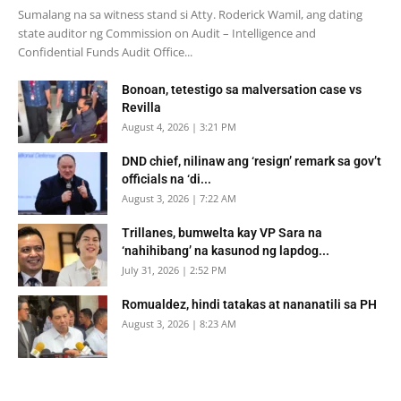
Sumalang na sa witness stand si Atty. Roderick Wamil, ang dating
state auditor ng Commission on Audit – Intelligence and
Confidential Funds Audit Office...
Bonoan, tetestigo sa malversation case vs
Revilla
August 4, 2026 | 3:21 PM
DND chief, nilinaw ang ‘resign’ remark sa gov’t
officials na ‘di...
August 3, 2026 | 7:22 AM
Trillanes, bumwelta kay VP Sara na
‘nahihibang’ na kasunod ng lapdog...
July 31, 2026 | 2:52 PM
Romualdez, hindi tatakas at nananatili sa PH
August 3, 2026 | 8:23 AM