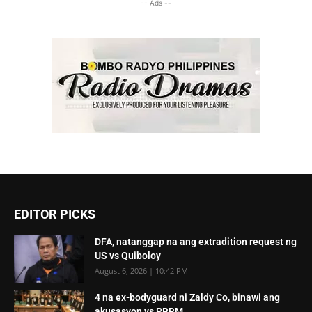
-- Ads --
EDITOR PICKS
DFA, natanggap na ang extradition request ng
US vs Quiboloy
August 6, 2026 | 10:42 PM
4 na ex-bodyguard ni Zaldy Co, binawi ang
akusasyon vs PBBM,...