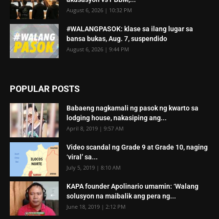
August 6, 2026 | 10:32 PM
#WALANGPASOK: klase sa ilang lugar sa
bansa bukas, Aug. 7, suspendido
August 6, 2026 | 9:44 PM
POPULAR POSTS
Babaeng nagkamali ng pasok ng kwarto sa
lodging house, nakasiping ang...
April 8, 2019 | 9:57 AM
Video scandal ng Grade 9 at Grade 10, naging
‘viral’ sa...
July 5, 2019 | 8:10 AM
KAPA founder Apolinario umamin: ‘Walang
solusyon na maibalik ang pera ng...
June 18, 2019 | 2:12 PM