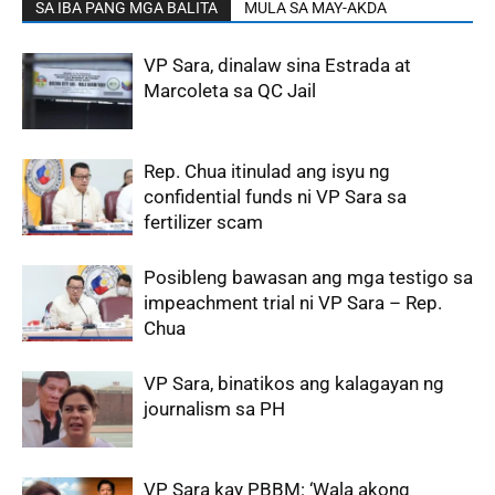
SA IBA PANG MGA BALITA
MULA SA MAY-AKDA
VP Sara, dinalaw sina Estrada at
Marcoleta sa QC Jail
Rep. Chua itinulad ang isyu ng
confidential funds ni VP Sara sa
fertilizer scam
Posibleng bawasan ang mga testigo sa
impeachment trial ni VP Sara – Rep.
Chua
VP Sara, binatikos ang kalagayan ng
journalism sa PH
VP Sara kay PBBM: ‘Wala akong