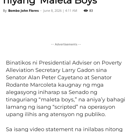
niyang ‘Maleta Boys’
By
Bombo John Flores
-
June 8, 2026 | 4:11 AM
83
Facebook
X
Viber
Pinter
-- Advertisements --
Binatikos ni Presidential Adviser on Poverty
Alleviation Secretary Larry Gadon sina
Senator Alan Peter Cayetano at Senator
Rodante Marcoleta kaugnay ng mga
alegasyong iniharap sa Senado ng
tinaguriang “maleta boys,” na aniya’y bahagi
lamang ng isang “scripted” na operasyon
upang ilihis ang atensyon ng publiko.
Sa isang video statement na inilabas nitong