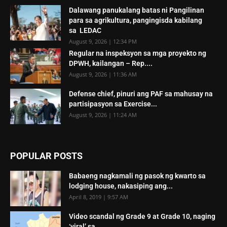
Dalawang panukalang batas ni Pangilinan
para sa agrikultura, pangingisda kabilang
sa LEDAC
August 9, 2026 | 12:34 PM
Regular na inspeksyon sa mga proyekto ng
DPWH, kailangan – Rep....
August 9, 2026 | 11:36 AM
Defense chief, pinuri ang PAF sa mahusay na
partisipasyon sa Exercise...
August 9, 2026 | 11:24 AM
POPULAR POSTS
Babaeng nagkamali ng pasok ng kwarto sa
lodging house, nakasiping ang...
April 8, 2019 | 9:57 AM
Video scandal ng Grade 9 at Grade 10, naging
‘viral’ sa...