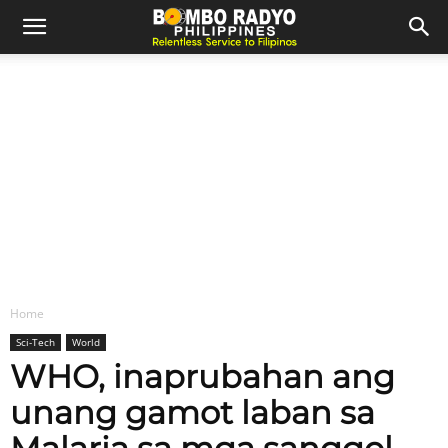
Home
Sci-Tech
World
WHO, inaprubahan ang
unang gamot laban sa