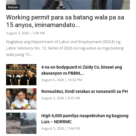
Nation
Working permit para sa batang wala pa sa
15 anyos, iminamandato...
August 4, 2026 | 7:49 AM
Naglabas ang Department of Labor and Employment (DOLE) ng
Labor Advisory No. 12, Series of 2026 na nag-aatas sa mga batang
wala pang 15...
4 na ex-bodyguard ni Zaldy Co, binawi ang
akusasyon vs PBBM,...
August 6, 2026 | 10:32 PM
Romualdez, hindi tatakas at nananatili sa PH
August 3, 2026 | 8:23 AM
Higit 6,000 pamilya naapektuhan ng bagyong
Luis – NDRRMC
August 3, 2026 | 7:46 PM