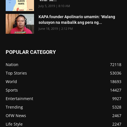
July 5, 2019 | 8:10 AM
KAPA founder Apolinario umamin: ‘Walang
solusyon na maibalik ang pera ng...
June 18, 2019 | 2:12 PM
POPULAR CATEGORY
Nation
72118
Top Stories
53036
World
18693
Sports
14427
Entertainment
9927
Trending
5328
OFW News
2467
Life Style
2247