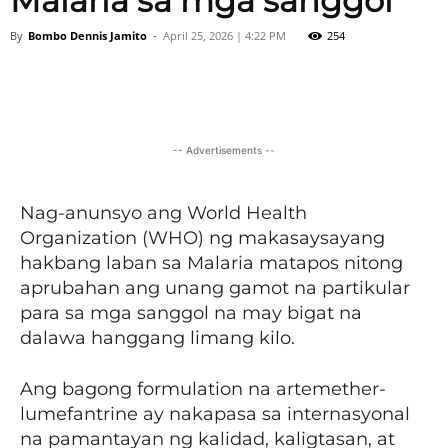
Malaria sa mga sanggol
By
Bombo Dennis Jamito
-
April 25, 2026 | 4:22 PM
254
Facebook
X
Viber
Pinter
-- Advertisements --
Nag-anunsyo ang World Health
Organization (WHO) ng makasaysayang
hakbang laban sa Malaria matapos nitong
aprubahan ang unang gamot na partikular
para sa mga sanggol na may bigat na
dalawa hanggang limang kilo.
Ang bagong formulation na artemether-
lumefantrine ay nakapasa sa internasyonal
na pamantayan ng kalidad, kaligtasan, at