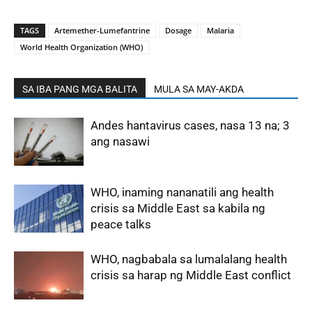
TAGS
Artemether-Lumefantrine
Dosage
Malaria
World Health Organization (WHO)
SA IBA PANG MGA BALITA
MULA SA MAY-AKDA
Andes hantavirus cases, nasa 13 na; 3
ang nasawi
WHO, inaming nananatili ang health
crisis sa Middle East sa kabila ng
peace talks
WHO, nagbabala sa lumalalang health
crisis sa harap ng Middle East conflict