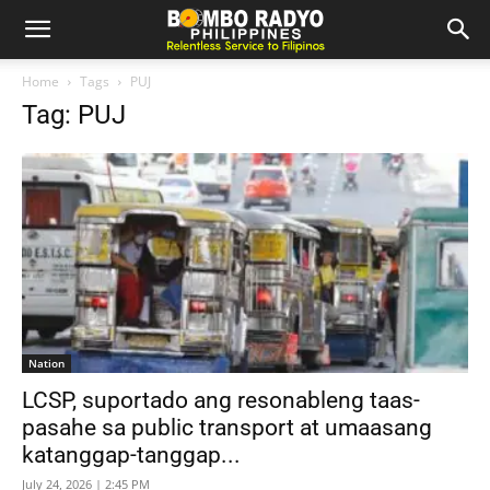
Home
Tags
PUJ
Tag: PUJ
Nation
LCSP, suportado ang resonableng taas-
pasahe sa public transport at umaasang
katanggap-tanggap...
July 24, 2026 | 2:45 PM