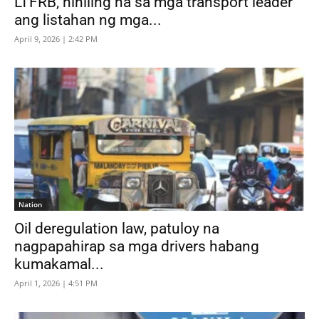
LTFRB, hiniling na sa mga transport leader
ang listahan ng mga...
April 9, 2026 | 2:42 PM
Nation
Oil deregulation law, patuloy na
nagpapahirap sa mga drivers habang
kumakamal...
April 1, 2026 | 4:51 PM