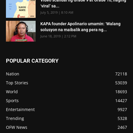
‘viral’ sa...
July 5, 2019 | 8:10 AM
KAPA founder Apolinario umamin: ‘Walang
solusyon na maibalik ang pera ng...
June 18, 2019 | 2:12 PM
POPULAR CATEGORY
Nation
72118
Top Stories
53039
World
18693
Sports
14427
Entertainment
9927
Trending
5328
OFW News
2467