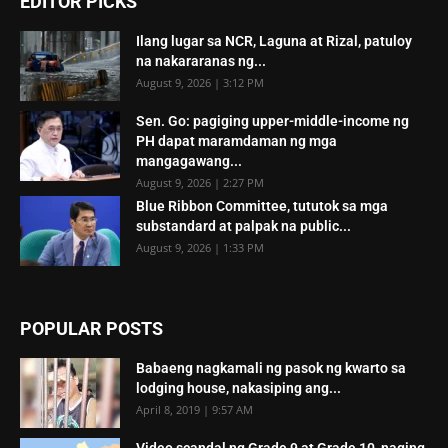
EDITOR PICKS
Ilang lugar sa NCR, Laguna at Rizal, patuloy
na nakararanas ng...
August 9, 2026 | 3:12 PM
Sen. Go: pagiging upper-middle-income ng
PH dapat maramdaman ng mga
mangagawang...
August 9, 2026 | 2:27 PM
Blue Ribbon Committee, tututok sa mga
substandard at palpak na public...
August 9, 2026 | 1:33 PM
POPULAR POSTS
Babaeng nagkamali ng pasok ng kwarto sa
lodging house, nakasiping ang...
April 8, 2019 | 9:57 AM
Video scandal ng Grade 9 at Grade 10, naging