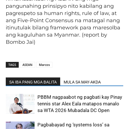
pangunahing prinsipyo nito kabilang ang
pagrespeto sa human rights, rule of law, at
ang Five-Point Consensus na matagal nang
itinutulak bilang framework para maresolba
ang kaguluhan sa Myanmar. (report by
Bombo Jai)
TAGS
ASEAN
Marcos
SA IBA PANG MGA BALITA
MULA SA MAY-AKDA
PBBM nagpaabot ng pagbati kay Pinay
tennis star Alex Eala matapos manalo
sa WTA 2026 Mubadala DC Open
Pagbabayad ng ‘systems loss’ sa