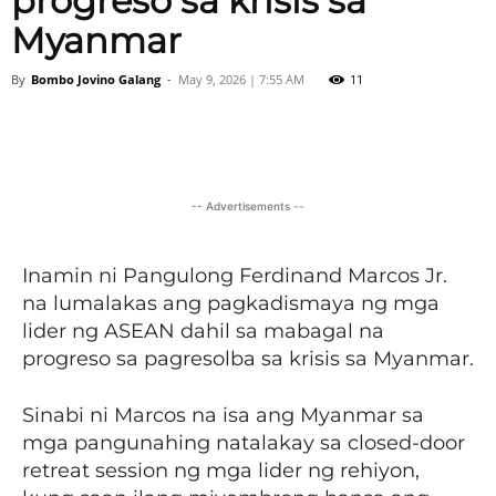
progreso sa krisis sa
Myanmar
By
Bombo Jovino Galang
-
May 9, 2026 | 7:55 AM
11
Facebook
X
Viber
Pinter
-- Advertisements --
Inamin ni Pangulong Ferdinand Marcos Jr.
na lumalakas ang pagkadismaya ng mga
lider ng ASEAN dahil sa mabagal na
progreso sa pagresolba sa krisis sa Myanmar.
Sinabi ni Marcos na isa ang Myanmar sa
mga pangunahing natalakay sa closed-door
retreat session ng mga lider ng rehiyon,