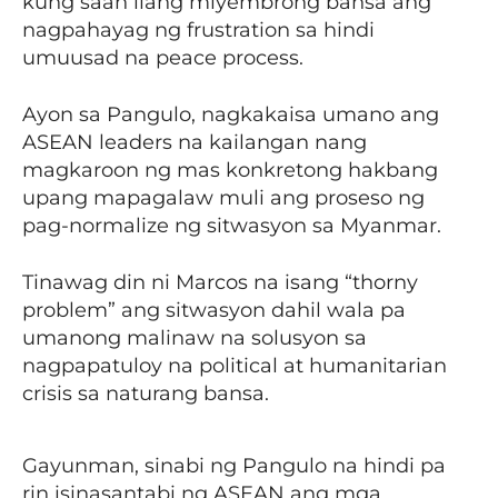
kung saan ilang miyembrong bansa ang
nagpahayag ng frustration sa hindi
umuusad na peace process.
Ayon sa Pangulo, nagkakaisa umano ang
ASEAN leaders na kailangan nang
magkaroon ng mas konkretong hakbang
upang mapagalaw muli ang proseso ng
pag-normalize ng sitwasyon sa Myanmar.
Tinawag din ni Marcos na isang “thorny
problem” ang sitwasyon dahil wala pa
umanong malinaw na solusyon sa
nagpapatuloy na political at humanitarian
crisis sa naturang bansa.
Gayunman, sinabi ng Pangulo na hindi pa
rin isinasantabi ng ASEAN ang mga