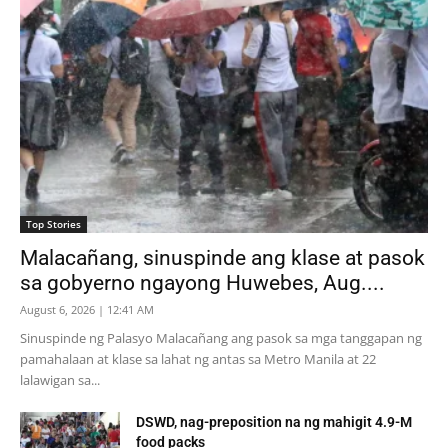
Top Stories
Malacañang, sinuspinde ang klase at pasok
sa gobyerno ngayong Huwebes, Aug....
August 6, 2026 | 12:41 AM
Sinuspinde ng Palasyo Malacañang ang pasok sa mga tanggapan ng
pamahalaan at klase sa lahat ng antas sa Metro Manila at 22
lalawigan sa...
DSWD, nag-preposition na ng mahigit 4.9-M
food packs