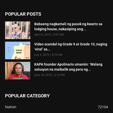
POPULAR POSTS
Babaeng nagkamali ng pasok ng kwarto sa
lodging house, nakasiping ang...
April 8, 2019 | 9:57 AM
Video scandal ng Grade 9 at Grade 10, naging
‘viral’ sa...
July 5, 2019 | 8:10 AM
KAPA founder Apolinario umamin: ‘Walang
solusyon na maibalik ang pera ng...
June 18, 2019 | 2:12 PM
POPULAR CATEGORY
Nation
72104