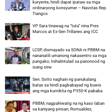
kuryente, hindi dapat ipataw sa mga
ordinaryong konsyumer – Navotas Rep.
Tiangco
VP Sara tinawag na “tuta” nina Pres
Marcos at Ex-Sen Trillanes ang ICC
LCSP, dismayado sa SONA ni PBBM na
nananatili umanong nakasentro sa mga
pangako; Inihalintulad sa panonood ng
isang sine
Sen. Sotto naghain ng panukalang
batas sa hindi pagbabayad ng buwis
ang mga kumikita ng P350-K pababa
PBBM, nagpahiwatig na ng kaso laban
sa kaniyang pinsan; Romualdez,