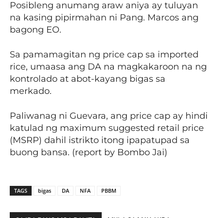
Posibleng anumang araw aniya ay tuluyan
na kasing pipirmahan ni Pang. Marcos ang
bagong EO.
Sa pamamagitan ng price cap sa imported
rice, umaasa ang DA na magkakaroon na ng
kontrolado at abot-kayang bigas sa
merkado.
Paliwanag ni Guevara, ang price cap ay hindi
katulad ng maximum suggested retail price
(MSRP) dahil istrikto itong ipapatupad sa
buong bansa. (report by Bombo Jai)
TAGS
bigas
DA
NFA
PBBM