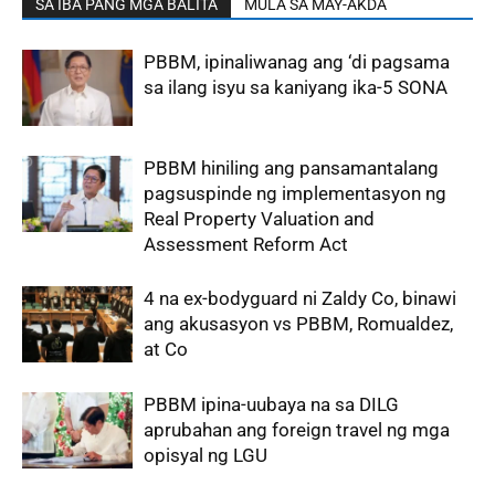
SA IBA PANG MGA BALITA
MULA SA MAY-AKDA
PBBM, ipinaliwanag ang ‘di pagsama
sa ilang isyu sa kaniyang ika-5 SONA
PBBM hiniling ang pansamantalang
pagsuspinde ng implementasyon ng
Real Property Valuation and
Assessment Reform Act
4 na ex-bodyguard ni Zaldy Co, binawi
ang akusasyon vs PBBM, Romualdez,
at Co
PBBM ipina-uubaya na sa DILG
aprubahan ang foreign travel ng mga
opisyal ng LGU