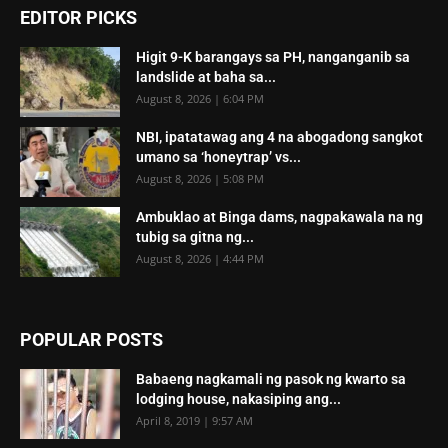
EDITOR PICKS
Higit 9-K barangays sa PH, nanganganib sa
landslide at baha sa...
August 8, 2026 | 6:04 PM
NBI, ipatatawag ang 4 na abogadong sangkot
umano sa ‘honeytrap’ vs...
August 8, 2026 | 5:08 PM
Ambuklao at Binga dams, nagpakawala na ng
tubig sa gitna ng...
August 8, 2026 | 4:44 PM
POPULAR POSTS
Babaeng nagkamali ng pasok ng kwarto sa
lodging house, nakasiping ang...
April 8, 2019 | 9:57 AM