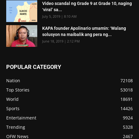
Video scandal ng Grade 9 at Grade 10, naging
‘viral’ sa...
July 5, 2019 | 8:10 AM
KAPA founder Apolinario umamin: ‘Walang
solusyon na maibalik ang pera ng...
June 18, 2019 | 2:12 PM
POPULAR CATEGORY
Nation
72108
Top Stories
53018
World
18691
Sports
14426
Entertainment
9924
Trending
5328
OFW News
2467