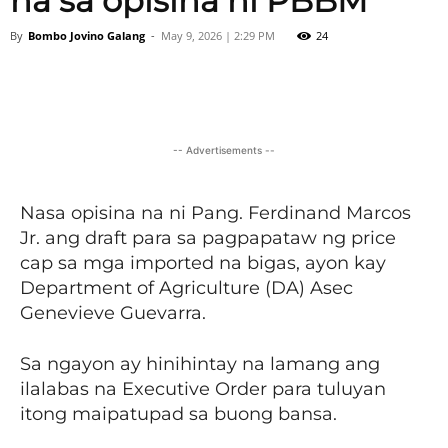
na sa opisina ni PBBM
By
Bombo Jovino Galang
-
May 9, 2026 | 2:29 PM
24
Facebook
X
Viber
Pinter
-- Advertisements --
Nasa opisina na ni Pang. Ferdinand Marcos
Jr. ang draft para sa pagpapataw ng price
cap sa mga imported na bigas, ayon kay
Department of Agriculture (DA) Asec
Genevieve Guevarra.
Sa ngayon ay hinihintay na lamang ang
ilalabas na Executive Order para tuluyan
itong maipatupad sa buong bansa.