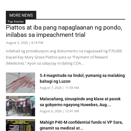
MORE NEWS
Top Stories
Piattos at iba pang napaglaanan ng pondo,
inilabas sa impeachment trial
August 3, 2026 | 8:14 PM
Inilahad ng prosekusyon ang dokumento na nagsasaad ng P70,000
bayad kay Mary Grace Piattos para sa “Payment of Reward
(Medicine).” Ayon sa salaysay ni dating COA...
5.4 magnitude na lindol, yumanig sa malaking
bahagi ng Luzon
August 7, 2026 | 11:59 AM
Malacañang, sinuspinde ang klase at pasok
sa gobyerno ngayong Huwebes, Aug....
August 6, 2026 | 12:41 AM
Mahigit P40-M confidential funds ni VP Sara,
ginamit sa medical at...