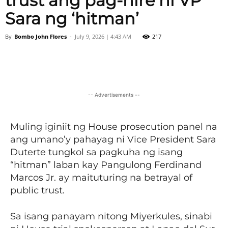
trust ang pag-hire ni VP
Sara ng ‘hitman’
By
Bombo John Flores
-
July 9, 2026 | 4:43 AM
217
Facebook
X
Viber
Pinter
-- Advertisements --
Muling iginiit ng House prosecution panel na
ang umano’y pahayag ni Vice President Sara
Duterte tungkol sa pagkuha ng isang
“hitman” laban kay Pangulong Ferdinand
Marcos Jr. ay maituturing na betrayal of
public trust.
Sa isang panayam nitong Miyerkules, sinabi