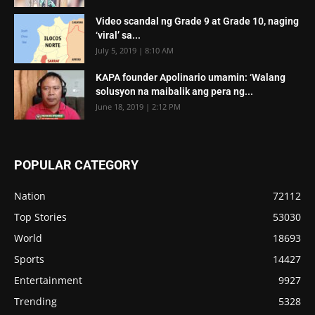
Video scandal ng Grade 9 at Grade 10, naging
‘viral’ sa...
July 5, 2019 | 8:10 AM
KAPA founder Apolinario umamin: ‘Walang
solusyon na maibalik ang pera ng...
June 18, 2019 | 2:12 PM
POPULAR CATEGORY
Nation
72112
Top Stories
53030
World
18693
Sports
14427
Entertainment
9927
Trending
5328