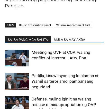
Pangulo.
TAGS
House Prosecution panel
VP sara impeachment trial
SA IBA PANG MGA BALITA
MULA SA MAY-AKDA
Meeting ng OVP at COA, walang
conflict of interest —Atty. Poa
Padilla, kinuwesyon ang kaalaman ni
Wamil sa terorismo, pambansang
seguridad
Defense, muling iginiit na walang
misuse o misappropriation ng OVP