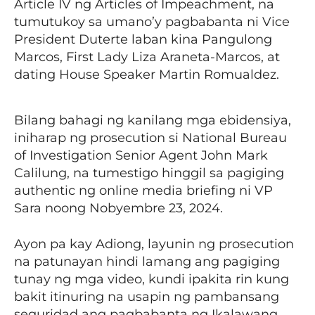
Article IV ng Articles of Impeachment, na
tumutukoy sa umano’y pagbabanta ni Vice
President Duterte laban kina Pangulong
Marcos, First Lady Liza Araneta-Marcos, at
dating House Speaker Martin Romualdez.
Bilang bahagi ng kanilang mga ebidensiya,
iniharap ng prosecution si National Bureau
of Investigation Senior Agent John Mark
Calilung, na tumestigo hinggil sa pagiging
authentic ng online media briefing ni VP
Sara noong Nobyembre 23, 2024.
Ayon pa kay Adiong, layunin ng prosecution
na patunayan hindi lamang ang pagiging
tunay ng mga video, kundi ipakita rin kung
bakit itinuring na usapin ng pambansang
seguridad ang pagbabanta ng Ikalawang