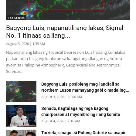
Top Stories
Bagyong Luis, napanatili ang lakas; Signal
No. 1 itinaas sa ilang...
August 3, 2026 | 1:39 AM
Napanatili ang lakas ng Tropical Depression Luis habang kumikilos
pa-kanluran-hilagang kanluran sa karagatang silangan ng Aurora
ayom sa Philippine Atmospheric, Geophysical and Astronomical
Services...
Bagyong Luis, posibleng mag-landfall sa
Northern Luzon mamayang gabi o madaling...
August 3, 2026 | 10:06 AM
Senado, nagtalaga ng mga bagong
chairperson at miyembro ng ilang komite
August 4, 2026 | 2:16 AM
Tarriela, sinagot si Pulong Duterte sa usapin