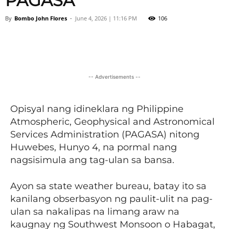
PAGASA
By
Bombo John Flores
-
June 4, 2026 | 11:16 PM
106
Facebook
X
Viber
Pinter
-- Advertisements --
Opisyal nang idineklara ng Philippine
Atmospheric, Geophysical and Astronomical
Services Administration (PAGASA) nitong
Huwebes, Hunyo 4, na pormal nang
nagsisimula ang tag-ulan sa bansa.
Ayon sa state weather bureau, batay ito sa
kanilang obserbasyon ng paulit-ulit na pag-
ulan sa nakalipas na limang araw na
kaugnay ng Southwest Monsoon o Habagat,