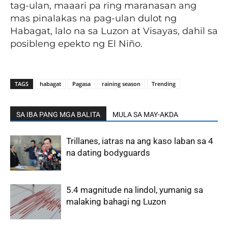
tag-ulan, maaari pa ring maranasan ang
mas pinalakas na pag-ulan dulot ng
Habagat, lalo na sa Luzon at Visayas, dahil sa
posibleng epekto ng El Niño.
TAGS
habagat
Pagasa
raining season
Trending
SA IBA PANG MGA BALITA
MULA SA MAY-AKDA
Trillanes, iatras na ang kaso laban sa 4
na dating bodyguards
5.4 magnitude na lindol, yumanig sa
malaking bahagi ng Luzon