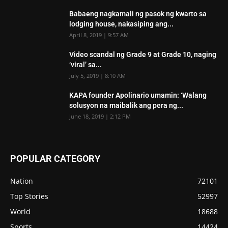
Babaeng nagkamali ng pasok ng kwarto sa
lodging house, nakasiping ang...
April 8, 2019 | 9:57 AM
Video scandal ng Grade 9 at Grade 10, naging
‘viral’ sa...
July 5, 2019 | 8:10 AM
KAPA founder Apolinario umamin: ‘Walang
solusyon na maibalik ang pera ng...
June 18, 2019 | 2:12 PM
POPULAR CATEGORY
Nation
72101
Top Stories
52997
World
18688
Sports
14424