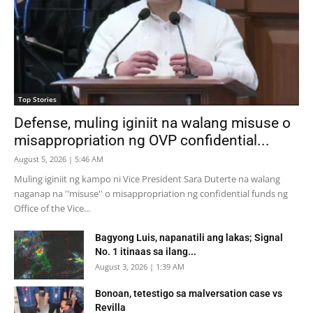
Top Stories
Defense, muling iginiit na walang misuse o
misappropriation ng OVP confidential...
August 5, 2026 | 5:46 AM
Muling iginiit ng kampo ni Vice President Sara Duterte na walang
naganap na ''misuse'' o misappropriation ng confidential funds ng
Office of the Vice...
Bagyong Luis, napanatili ang lakas; Signal
No. 1 itinaas sa ilang...
August 3, 2026 | 1:39 AM
Bonoan, tetestigo sa malversation case vs
Revilla