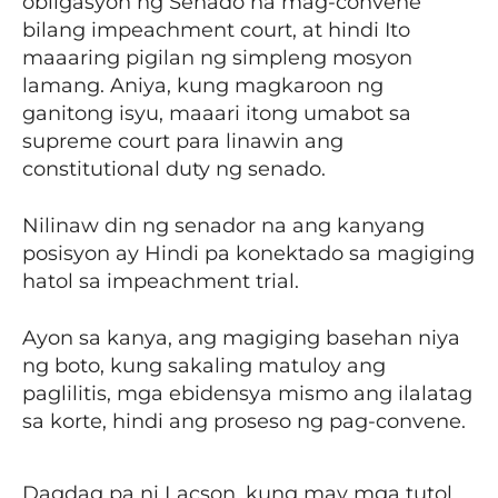
obligasyon ng Senado na mag-convene
bilang impeachment court, at hindi Ito
maaaring pigilan ng simpleng mosyon
lamang. Aniya, kung magkaroon ng
ganitong isyu, maaari itong umabot sa
supreme court para linawin ang
constitutional duty ng senado.
Nilinaw din ng senador na ang kanyang
posisyon ay Hindi pa konektado sa magiging
hatol sa impeachment trial.
Ayon sa kanya, ang magiging basehan niya
ng boto, kung sakaling matuloy ang
paglilitis, mga ebidensya mismo ang ilalatag
sa korte, hindi ang proseso ng pag-convene.
Dagdag pa ni Lacson, kung may mga tutol