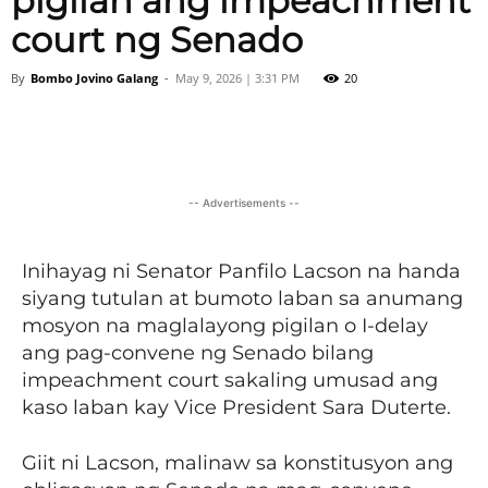
pigilan ang impeachment
court ng Senado
By
Bombo Jovino Galang
-
May 9, 2026 | 3:31 PM
20
Facebook
X
Viber
Pinter
-- Advertisements --
Inihayag ni Senator Panfilo Lacson na handa
siyang tutulan at bumoto laban sa anumang
mosyon na maglalayong pigilan o I-delay
ang pag-convene ng Senado bilang
impeachment court sakaling umusad ang
kaso laban kay Vice President Sara Duterte.
Giit ni Lacson, malinaw sa konstitusyon ang