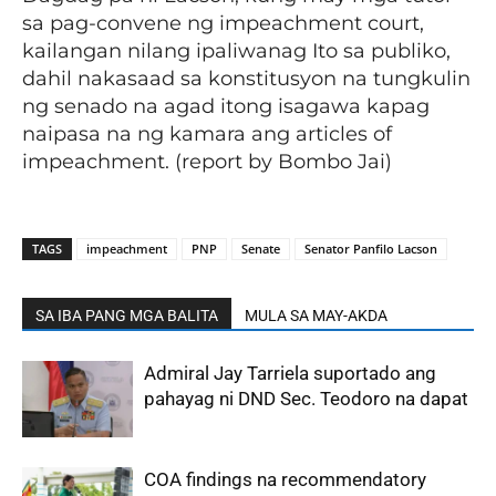
sa pag-convene ng impeachment court,
kailangan nilang ipaliwanag Ito sa publiko,
dahil nakasaad sa konstitusyon na tungkulin
ng senado na agad itong isagawa kapag
naipasa na ng kamara ang articles of
impeachment. (report by Bombo Jai)
TAGS
impeachment
PNP
Senate
Senator Panfilo Lacson
SA IBA PANG MGA BALITA
MULA SA MAY-AKDA
Admiral Jay Tarriela suportado ang
pahayag ni DND Sec. Teodoro na dapat
COA findings na recommendatory