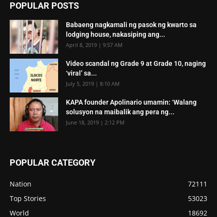
POPULAR POSTS
Babaeng nagkamali ng pasok ng kwarto sa
lodging house, nakasiping ang...
April 8, 2019 | 9:57 AM
Video scandal ng Grade 9 at Grade 10, naging
‘viral’ sa...
July 5, 2019 | 8:10 AM
KAPA founder Apolinario umamin: ‘Walang
solusyon na maibalik ang pera ng...
June 18, 2019 | 2:12 PM
POPULAR CATEGORY
Nation
72111
Top Stories
53023
World
18692