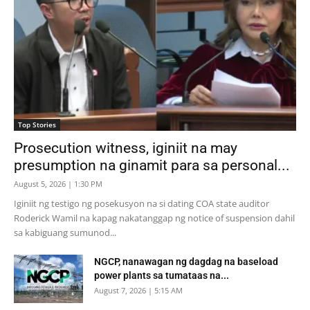
Top Stories
Prosecution witness, iginiit na may
presumption na ginamit para sa personal...
August 5, 2026 | 1:30 PM
Iginiit ng testigo ng posekusyon na si dating COA state auditor
Roderick Wamil na kapag nakatanggap ng notice of suspension dahil
sa kabiguang sumunod...
NGCP, nanawagan ng dagdag na baseload
power plants sa tumataas na...
August 7, 2026 | 5:15 AM