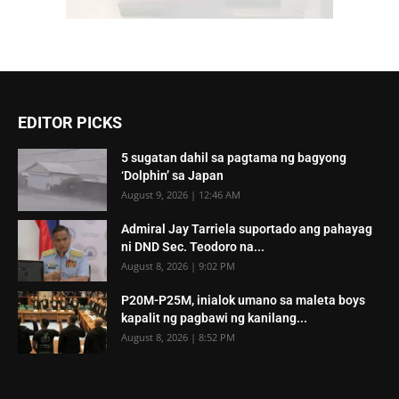
EDITOR PICKS
5 sugatan dahil sa pagtama ng bagyong
‘Dolphin’ sa Japan
August 9, 2026 | 12:46 AM
Admiral Jay Tarriela suportado ang pahayag
ni DND Sec. Teodoro na...
August 8, 2026 | 9:02 PM
P20M-P25M, inialok umano sa maleta boys
kapalit ng pagbawi ng kanilang...
August 8, 2026 | 8:52 PM