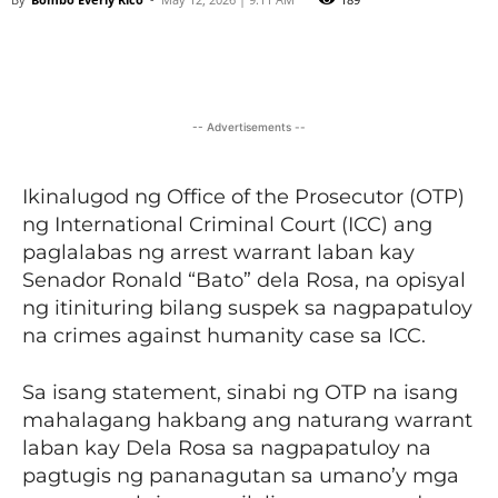
Facebook
X
Viber
Pinter
-- Advertisements --
Ikinalugod ng Office of the Prosecutor (OTP)
ng International Criminal Court (ICC) ang
paglalabas ng arrest warrant laban kay
Senador Ronald “Bato” dela Rosa, na opisyal
ng itinituring bilang suspek sa nagpapatuloy
na crimes against humanity case sa ICC.
Sa isang statement, sinabi ng OTP na isang
mahalagang hakbang ang naturang warrant
laban kay Dela Rosa sa nagpapatuloy na
pagtugis ng pananagutan sa umano’y mga