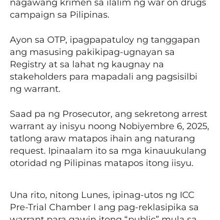
nagawang krimen sa ilalim ng war on drugs
campaign sa Pilipinas.
Ayon sa OTP, ipagpapatuloy ng tanggapan
ang masusing pakikipag-ugnayan sa
Registry at sa lahat ng kaugnay na
stakeholders para mapadali ang pagsisilbi
ng warrant.
Saad pa ng Prosecutor, ang sekretong arrest
warrant ay inisyu noong Nobiyembre 6, 2025,
tatlong araw matapos ihain ang naturang
request. Ipinaalam ito sa mga kinauukulang
otoridad ng Pilipinas matapos itong iisyu.
Una rito, nitong Lunes, ipinag-utos ng ICC
Pre-Trial Chamber I ang pag-reklasipika sa
warrant para gawin itong “public” mula sa