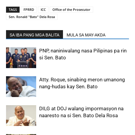
TAGS
FPRRD
ICC
Office of the Prosecutor
Sen. Ronald "Bato" Dela Rosa
SA IBA PANG MGA BALITA
MULA SA MAY-AKDA
PNP, naniniwalang nasa Pilipinas pa rin
si Sen. Bato
Atty. Roque, sinabing meron umanong
nang-hudas kay Sen. Bato
DILG at DOJ walang impormasyon na
naaresto na si Sen. Bato Dela Rosa