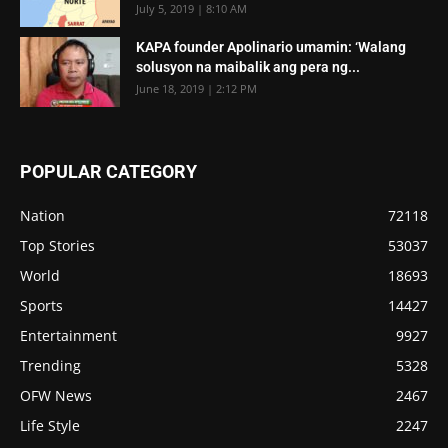
July 5, 2019 | 8:10 AM
KAPA founder Apolinario umamin: ‘Walang
solusyon na maibalik ang pera ng...
June 18, 2019 | 2:12 PM
POPULAR CATEGORY
Nation
72118
Top Stories
53037
World
18693
Sports
14427
Entertainment
9927
Trending
5328
OFW News
2467
Life Style
2247