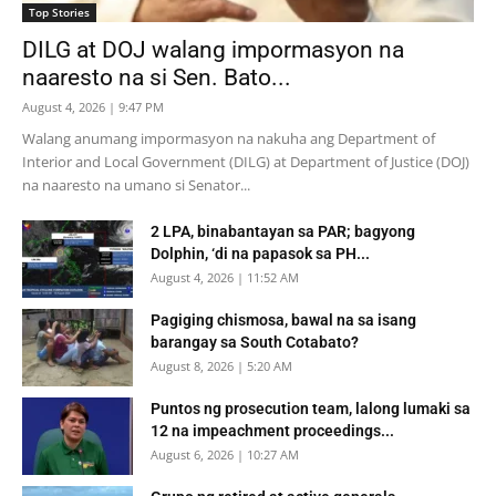
Top Stories
DILG at DOJ walang impormasyon na
naaresto na si Sen. Bato...
August 4, 2026 | 9:47 PM
Walang anumang impormasyon na nakuha ang Department of
Interior and Local Government (DILG) at Department of Justice (DOJ)
na naaresto na umano si Senator...
2 LPA, binabantayan sa PAR; bagyong
Dolphin, ‘di na papasok sa PH...
August 4, 2026 | 11:52 AM
Pagiging chismosa, bawal na sa isang
barangay sa South Cotabato?
August 8, 2026 | 5:20 AM
Puntos ng prosecution team, lalong lumaki sa
12 na impeachment proceedings...
August 6, 2026 | 10:27 AM