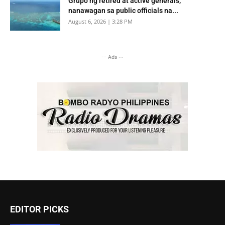
Grupo ng retired at active generals,
nanawagan sa public officials na...
August 6, 2026 | 3:28 PM
-- Ads --
EDITOR PICKS