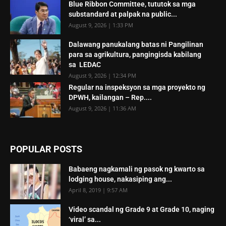
Blue Ribbon Committee, tututok sa mga
substandard at palpak na public...
August 9, 2026 | 1:33 PM
Dalawang panukalang batas ni Pangilinan
para sa agrikultura, pangingisda kabilang
sa LEDAC
August 9, 2026 | 12:34 PM
Regular na inspeksyon sa mga proyekto ng
DPWH, kailangan – Rep....
August 9, 2026 | 11:36 AM
POPULAR POSTS
Babaeng nagkamali ng pasok ng kwarto sa
lodging house, nakasiping ang...
April 8, 2019 | 9:57 AM
Video scandal ng Grade 9 at Grade 10, naging
‘viral’ sa...