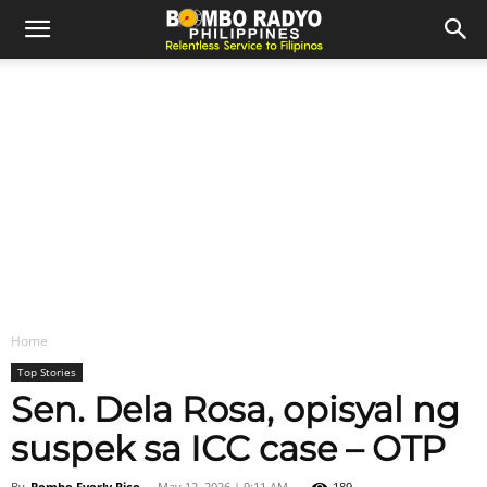
Home
Top Stories
Sen. Dela Rosa, opisyal ng
suspek sa ICC case – OTP
By
Bombo Everly Rico
-
May 12, 2026 | 9:11 AM
189