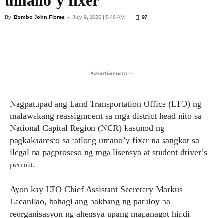
umano’y fixer
By
Bombo John Flores
-
July 9, 2026 | 5:46 AM
97
Facebook
X
Viber
Pinterest
-- Advertisements --
Nagpatupad ang Land Transportation Office (LTO) ng
malawakang reassignment sa mga district head nito sa
National Capital Region (NCR) kasunod ng
pagkakaaresto sa tatlong umano’y fixer na sangkot sa
ilegal na pagproseso ng mga lisensya at student driver’s
permit.
Ayon kay LTO Chief Assistant Secretary Markus
Lacanilao, bahagi ang hakbang ng patuloy na
reorganisasyon ng ahensya upang mapanagot hindi