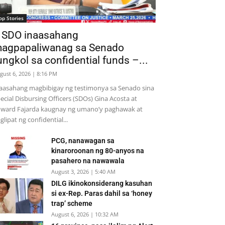
op Stories
 SDO inaasahang
agpapaliwanag sa Senado
ungkol sa confidential funds –...
gust 6, 2026 | 8:16 PM
aasahang magbibigay ng testimonya sa Senado sina
ecial Disbursing Officers (SDOs) Gina Acosta at
ward Fajarda kaugnay ng umano’y paghawak at
glipat ng confidential...
PCG, nanawagan sa
kinaroroonan ng 80-anyos na
pasahero na nawawala
August 3, 2026 | 5:40 AM
DILG ikinokonsiderang kasuhan
si ex-Rep. Paras dahil sa ‘honey
trap’ scheme
August 6, 2026 | 10:32 AM