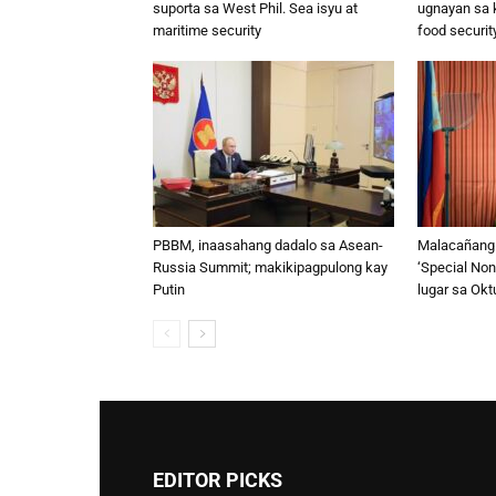
suporta sa West Phil. Sea isyu at
ugnayan sa k
maritime security
food securit
PBBM, inaasahang dadalo sa Asean-
Malacañang
Russia Summit; makikipagpulong kay
‘Special Non
Putin
lugar sa Ok
EDITOR PICKS