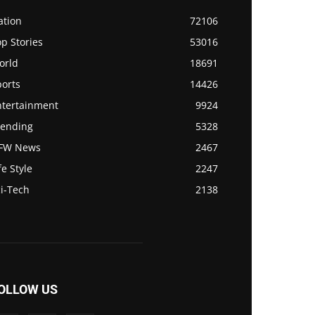
ation
72106
p Stories
53016
orld
18691
ports
14426
ntertainment
9924
rending
5328
FW News
2467
fe Style
2247
i-Tech
2138
OLLOW US