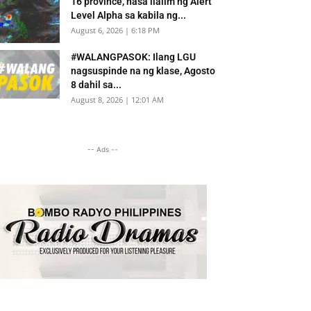
16 province, nasa ilalim ng Alert
Level Alpha sa kabila ng...
August 6, 2026 | 6:18 PM
#WALANGPASOK: Ilang LGU
nagsuspinde na ng klase, Agosto
8 dahil sa...
August 8, 2026 | 12:01 AM
-- Ads --