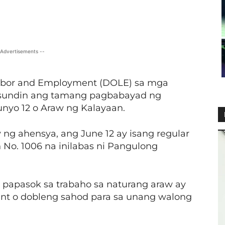
X
Viber
Pinterest
WhatsApp
 Advertisements --
abor and Employment (DOLE) sa mga
a sundin ang tamang pagbabayad ng
unyo 12 o Araw ng Kalayaan.
y ng ahensya, ang June 12 ay isang regular
 No. 1006 na inilabas ni Pangulong
 papasok sa trabaho sa naturang araw ay
nt o dobleng sahod para sa unang walong