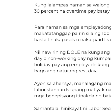
Kung lalampas naman sa walong o
30 percent na overtime pay batay 
Para naman sa mga empleyadong 
makatatanggap pa rin sila ng 100
basta’t nakapasok o naka-paid lea
Nilinaw rin ng DOLE na kung ang 
day o non-working day ng kumpa
holiday pay ang empleyado kung n
bago ang naturang rest day.
Ayon sa ahensya, mahalagang ma
labor standards upang matiyak
mga benepisyong itinakda ng bat
Samantala, hinikayat ni Labor Sec