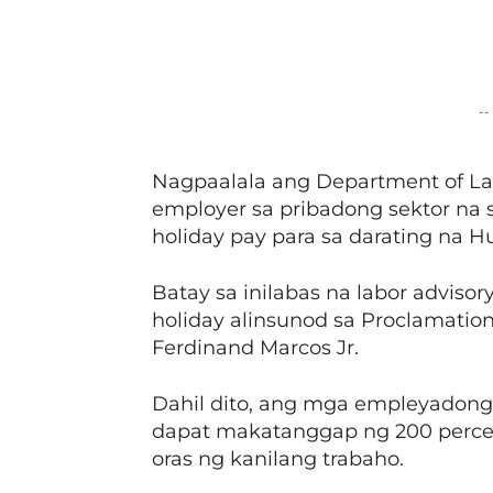
Facebook
Share
--
Nagpaalala ang Department of L
employer sa pribadong sektor n
holiday pay para sa darating na H
Batay sa inilabas na labor advisor
holiday alinsunod sa Proclamation
Ferdinand Marcos Jr.
Dahil dito, ang mga empleyadong
dapat makatanggap ng 200 perce
oras ng kanilang trabaho.