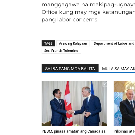
manggagawa na makipag-ugnayan
Office kung may mga katanungan 
pang labor concerns.
TAGS
Araw ng Kalayaan
Department of Labor and
Sec. Francis Tolentino
SA IBA PANG MGA BALITA
MULA SA MAY-A
PBBM, pinasalamatan ang Canada sa
Pilipinas at