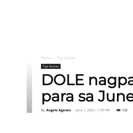
Home
Top Stories
Top Stories
DOLE nagpa
para sa June
By
Angelo Aganan
-
June 7, 2026 | 7:30 PM
133