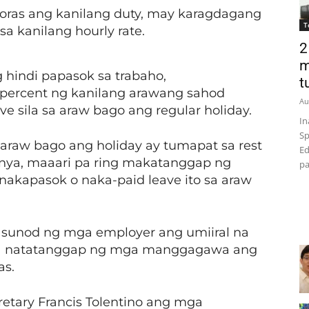
ras ang kanilang duty, may karagdagang
T
sa kanilang hourly rate.
2
m
hindi papasok sa trabaho,
t
 percent ng kanilang arawang sahod
Au
ve sila sa araw bago ang regular holiday.
In
Sp
araw bago ang holiday ay tumapat sa rest
Ed
nya, maaari pa ring makatanggap ng
pa
akapasok o naka-paid leave ito sa araw
sunod ng mga employer ang umiiral na
 na natatanggap ng mga manggagawa ang
as.
retary Francis Tolentino ang mga