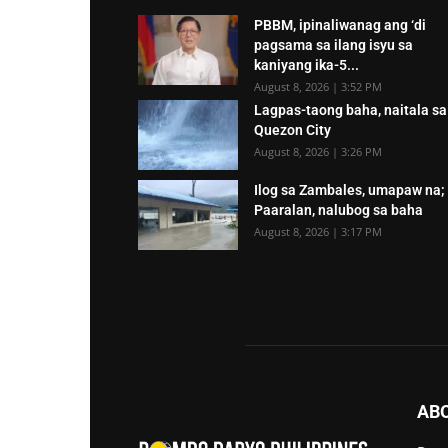
PBBM, ipinaliwanag ang ‘di
pagsama sa ilang isyu sa
kaniyang ika-5...
August 8, 2026 | 3:52 PM
Lagpas-taong baha, naitala sa
Quezon City
August 8, 2026 | 3:26 PM
Ilog sa Zambales, umapaw na;
Paaralan, nalubog sa baha
August 8, 2026 | 3:17 PM
AB