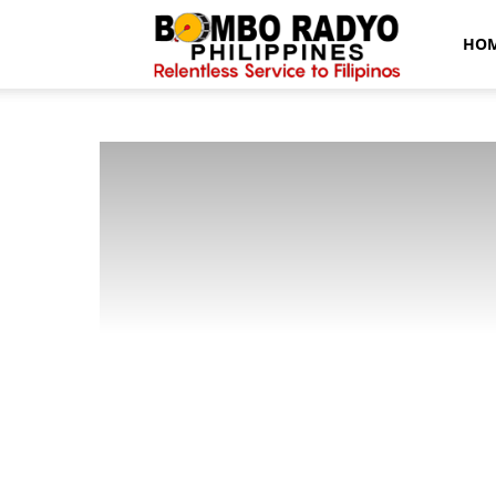
Bombo
HO
Radyo
News