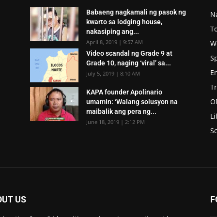
Babaeng nagkamali ng pasok ng
N
kwarto sa lodging house,
To
nakasiping ang...
April 8, 2019 | 9:57 AM
W
Video scandal ng Grade 9 at
S
Grade 10, naging ‘viral’ sa...
E
July 5, 2019 | 8:10 AM
T
KAPA founder Apolinario
O
umamin: ‘Walang solusyon na
maibalik ang pera ng...
Li
June 18, 2019 | 2:12 PM
Sc
OUT US
F