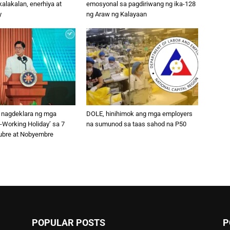
alakalan, enerhiya at
emosyonal sa pagdiriwang ng ika-128
y
ng Araw ng Kalayaan
 nagdeklara ng mga
DOLE, hinihimok ang mga employers
-Working Holiday’ sa 7
na sumunod sa taas sahod na P50
tubre at Nobyembre
POPULAR POSTS
P