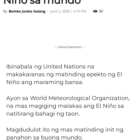
Niño sa mundo
By
Bombo Jovino Galang
-
June 2, 2026 | 4:15 PM
50
Facebook
X
Viber
Pinter
-- Advertisements --
Ibinabala ng United Nations na
makakaranas ng matinding epekto ng El
Niño ang maraming bansa.
Ayon sa World Meteorological Organization,
na mas magiging malakas ang El Niño sa
natitirang bahagi ng taon.
Magdudulot ito ng mas matinding init ng
panahon sa buong mundo.