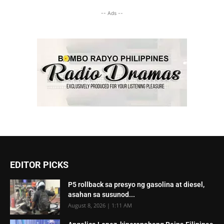
-- Ads --
EDITOR PICKS
P5 rollback sa presyo ng gasolina at diesel,
asahan sa susunod...
August 8, 2026 | 1:11 AM