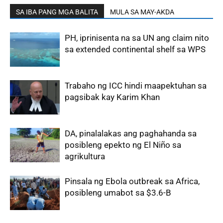
SA IBA PANG MGA BALITA
MULA SA MAY-AKDA
PH, iprinisenta na sa UN ang claim nito
sa extended continental shelf sa WPS
Trabaho ng ICC hindi maapektuhan sa
pagsibak kay Karim Khan
DA, pinalalakas ang paghahanda sa
posibleng epekto ng El Niño sa
agrikultura
Pinsala ng Ebola outbreak sa Africa,
posibleng umabot sa $3.6-B