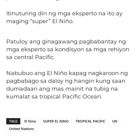
Itinuturing din ng mga eksperto na ito ay
maging “super” El Niño.
Patuloy ang ginagawang pagbabantay ng
mga eksperto sa kondisyon sa mga rehiyon
sa central Pacific.
Nabubuo ang El Niño kapag nagkaroon ng
pagbabago sa daloy ng hangin kung saan
dumadaan ang mas mainit na tubig na
kumalat sa tropical Pacific Ocean.
TAGS
El Nino
SUPER EL NINO
TROPICAL PACIFIC
UN
United Nations