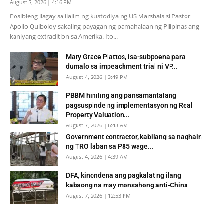
August 7, 2026 | 4:16 PM
Posibleng ilagay sa ilalim ng kustodiya ng US Marshals si Pastor
Apollo Quiboloy sakaling payagan ng pamahalaan ng Pilipinas ang
kaniyang extradition sa Amerika. Ito...
Mary Grace Piattos, isa-subpoena para
dumalo sa impeachment trial ni VP...
August 4, 2026 | 3:49 PM
PBBM hiniling ang pansamantalang
pagsuspinde ng implementasyon ng Real
Property Valuation...
August 7, 2026 | 6:43 AM
Government contractor, kabilang sa naghain
ng TRO laban sa P85 wage...
August 4, 2026 | 4:39 AM
DFA, kinondena ang pagkalat ng ilang
kabaong na may mensaheng anti-China
August 7, 2026 | 12:53 PM