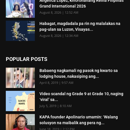
Angelica Lopez, kinoronahang Reina Filipinas
Grand International 2026
August 8, 2026 | 12:52 AM
Habagat, magdadala pa rin ng malalakas na
pag-ulan sa Luzon, Visayas...
August 8, 2026 | 12:34 AM
POPULAR POSTS
Babaeng nagkamali ng pasok ng kwarto sa
lodging house, nakasiping ang...
April 8, 2019 | 9:57 AM
Video scandal ng Grade 9 at Grade 10, naging
‘viral’ sa...
July 5, 2019 | 8:10 AM
KAPA founder Apolinario umamin: ‘Walang
solusyon na maibalik ang pera ng...
June 18, 2019 | 2:12 PM