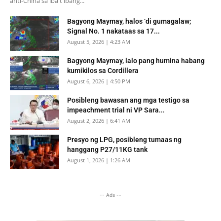
anti-China sa iba't ibang...
Bagyong Maymay, halos ‘di gumagalaw;
Signal No. 1 nakataas sa 17...
August 5, 2026 | 4:23 AM
Bagyong Maymay, lalo pang humina habang
kumikilos sa Cordillera
August 6, 2026 | 4:50 PM
Posibleng bawasan ang mga testigo sa
impeachment trial ni VP Sara...
August 2, 2026 | 6:41 AM
Presyo ng LPG, posibleng tumaas ng
hanggang P27/11KG tank
August 1, 2026 | 1:26 AM
-- Ads --