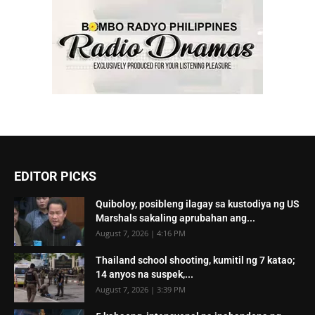
EDITOR PICKS
Quiboloy, posibleng ilagay sa kustodiya ng US
Marshals sakaling aprubahan ang...
August 7, 2026 | 4:16 PM
Thailand school shooting, kumitil ng 7 katao;
14 anyos na suspek,...
August 7, 2026 | 3:39 PM