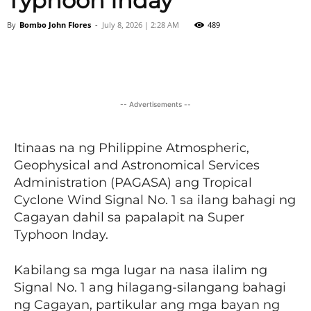
Typhoon Inday
By
Bombo John Flores
-
July 8, 2026 | 2:28 AM
489
Facebook
X
Viber
Pinter
-- Advertisements --
Itinaas na ng Philippine Atmospheric,
Geophysical and Astronomical Services
Administration (PAGASA) ang Tropical
Cyclone Wind Signal No. 1 sa ilang bahagi ng
Cagayan dahil sa papalapit na Super
Typhoon Inday.
Kabilang sa mga lugar na nasa ilalim ng
Signal No. 1 ang hilagang-silangang bahagi
ng Cagayan, partikular ang mga bayan ng