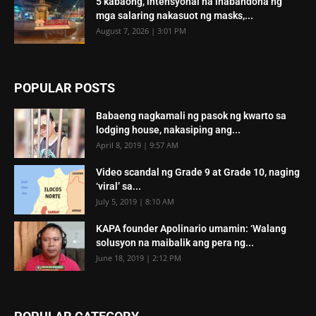
5 kabaong, intensyonal na inabandona ng
mga salaring nakasuot ng masks,...
August 7, 2026 | 3:01 PM
POPULAR POSTS
Babaeng nagkamali ng pasok ng kwarto sa
lodging house, nakasiping ang...
April 8, 2019 | 9:57 AM
Video scandal ng Grade 9 at Grade 10, naging
‘viral’ sa...
July 5, 2019 | 8:10 AM
KAPA founder Apolinario umamin: ‘Walang
solusyon na maibalik ang pera ng...
June 18, 2019 | 2:12 PM