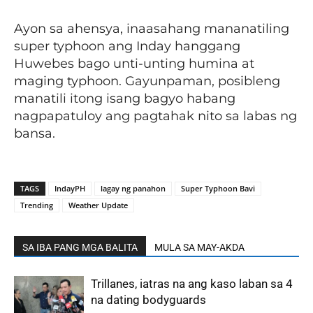
Ayon sa ahensya, inaasahang mananatiling
super typhoon ang Inday hanggang
Huwebes bago unti-unting humina at
maging typhoon. Gayunpaman, posibleng
manatili itong isang bagyo habang
nagpapatuloy ang pagtahak nito sa labas ng
bansa.
TAGS
IndayPH
lagay ng panahon
Super Typhoon Bavi
Trending
Weather Update
SA IBA PANG MGA BALITA
MULA SA MAY-AKDA
Trillanes, iatras na ang kaso laban sa 4
na dating bodyguards