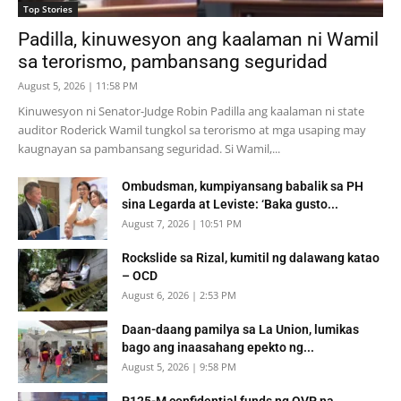
Top Stories
Padilla, kinuwesyon ang kaalaman ni Wamil
sa terorismo, pambansang seguridad
August 5, 2026 | 11:58 PM
Kinuwesyon ni Senator-Judge Robin Padilla ang kaalaman ni state
auditor Roderick Wamil tungkol sa terorismo at mga usaping may
kaugnayan sa pambansang seguridad. Si Wamil,...
Ombudsman, kumpiyansang babalik sa PH
sina Legarda at Leviste: ‘Baka gusto...
August 7, 2026 | 10:51 PM
Rockslide sa Rizal, kumitil ng dalawang katao
– OCD
August 6, 2026 | 2:53 PM
Daan-daang pamilya sa La Union, lumikas
bago ang inaasahang epekto ng...
August 5, 2026 | 9:58 PM
P125-M confidential funds ng OVP na