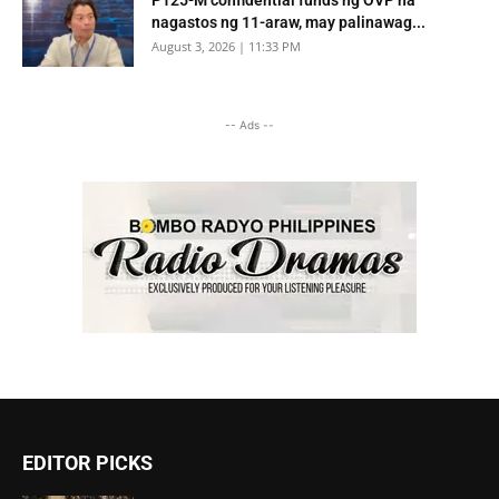
nagastos ng 11-araw, may palinawag...
August 3, 2026 | 11:33 PM
-- Ads --
EDITOR PICKS