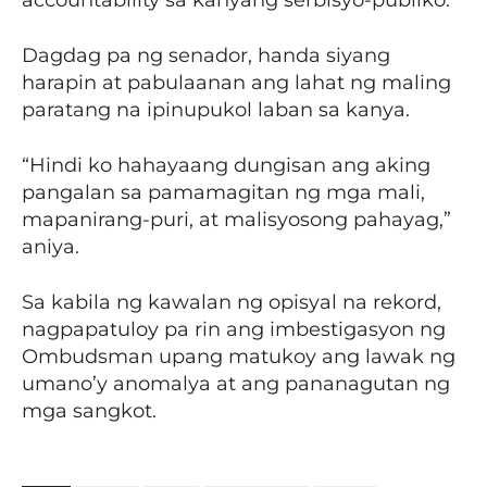
accountability sa kanyang serbisyo-publiko.
Dagdag pa ng senador, handa siyang
harapin at pabulaanan ang lahat ng maling
paratang na ipinupukol laban sa kanya.
“Hindi ko hahayaang dungisan ang aking
pangalan sa pamamagitan ng mga mali,
mapanirang-puri, at malisyosong pahayag,”
aniya.
Sa kabila ng kawalan ng opisyal na rekord,
nagpapatuloy pa rin ang imbestigasyon ng
Ombudsman upang matukoy ang lawak ng
umano’y anomalya at ang pananagutan ng
mga sangkot.