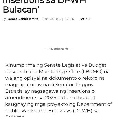
insertions sa DPWH
Bulacan’
By
Bombo Dennis Jamito
-
April 28, 2026 | 1:58 PM
217
Facebook
X
Viber
Pinter
-- Advertisements --
Kinumpirma ng Senate Legislative Budget
Research and Monitoring Office (LBRMO) na
walang opisyal na dokumento o rekord na
magpapatunay na si Senator Jinggoy
Estrada ay nagsagawa ng insertions o
amendments sa 2025 national budget
kaugnay ng mga proyekto ng Department of
Public Works and Highways (DPWH) sa