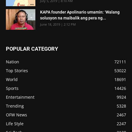
July 5, 2019 | 8:10 AM
KAPA founder Apolinario umamin: ‘Walang
solusyon na maibalik ang pera ng...
June 18, 2019 | 2:12 PM
POPULAR CATEGORY
Nation
72111
Top Stories
53022
World
18691
Sports
14426
Entertainment
9924
Trending
5328
OFW News
2467
Life Style
2247