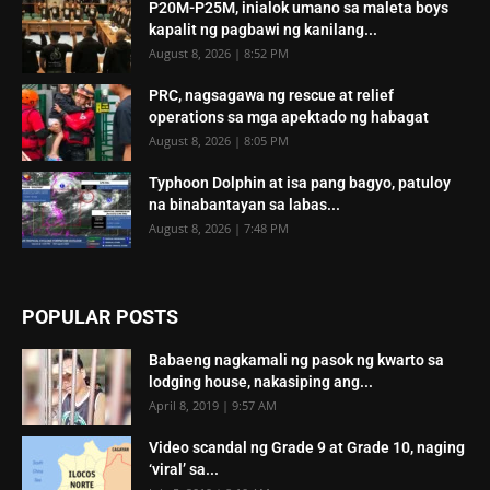
P20M-P25M, inialok umano sa maleta boys
kapalit ng pagbawi ng kanilang...
August 8, 2026 | 8:52 PM
PRC, nagsagawa ng rescue at relief
operations sa mga apektado ng habagat
August 8, 2026 | 8:05 PM
Typhoon Dolphin at isa pang bagyo, patuloy
na binabantayan sa labas...
August 8, 2026 | 7:48 PM
POPULAR POSTS
Babaeng nagkamali ng pasok ng kwarto sa
lodging house, nakasiping ang...
April 8, 2019 | 9:57 AM
Video scandal ng Grade 9 at Grade 10, naging
‘viral’ sa...