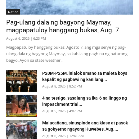
Nation
Pag-ulang dala ng bagyong Maymay,
magpapatuloy hanggang bukas, Aug. 7
August 6, 2026 | 6:23 PM
Magpapatuloy hanggang bukas, Agosto 7, ang mga serye ng pag-
ulang dala ng bagyong Maymay, sa kabila ng paghina ng naturang
bagyo. Ayon sa state weather...
P20M-P25M, inialok umano sa maleta boys
kapalit ng pagbawi ng kanilang...
August 8, 2026 | 8:52 PM
4 na testigo, sasalang sa ika-6 na linggo ng
impeachment trial...
August 5, 2026 | 4:07 PM
Malacañang, sinuspinde ang klase at pasok
sa gobyerno ngayong Huwebes, Aug....
August 6, 2026 | 12:41 AM