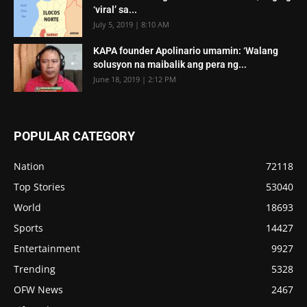
‘viral’ sa...
July 5, 2019 | 8:10 AM
KAPA founder Apolinario umamin: ‘Walang
solusyon na maibalik ang pera ng...
June 18, 2019 | 2:12 PM
POPULAR CATEGORY
Nation
72118
Top Stories
53040
World
18693
Sports
14427
Entertainment
9927
Trending
5328
OFW News
2467