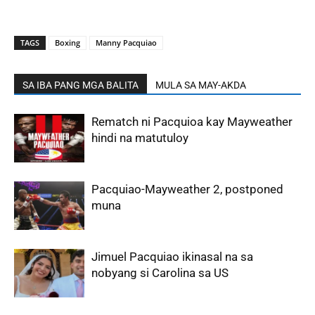
TAGS
Boxing
Manny Pacquiao
SA IBA PANG MGA BALITA
MULA SA MAY-AKDA
Rematch ni Pacquioa kay Mayweather
hindi na matutuloy
Pacquiao-Mayweather 2, postponed
muna
Jimuel Pacquiao ikinasal na sa
nobyang si Carolina sa US