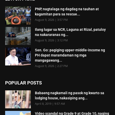
PNP, nagtalaga ng dagdag na tauhan at
kagamitan para sa rescue...
August 9, 2026 | 3:57 PM
Ilang lugar sa NCR, Laguna at Rizal, patuloy
na nakararanas ng...
August 9, 2026 | 3:12 PM
Sen. Go: pagiging upper-middle-income ng
PH dapat maramdaman ng mga
mangagawang...
August 9, 2026 | 2:27 PM
POPULAR POSTS
Babaeng nagkamali ng pasok ng kwarto sa
lodging house, nakasiping ang...
April 8, 2019 | 9:57 AM
Video scandal ng Grade 9 at Grade 10, naging