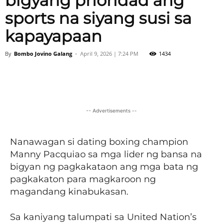
bigyang prioridad ang
sports na siyang susi sa
kapayapaan
By
Bombo Jovino Galang
-
April 9, 2026 | 7:24 PM
1434
Facebook
X
Viber
Pinter
-- Advertisements --
Nanawagan si dating boxing champion
Manny Pacquiao sa mga lider ng bansa na
bigyan ng pagkakataon ang mga bata ng
pagkakaton para magkaroon ng
magandang kinabukasan.
Sa kaniyang talumpati sa United Nation’s