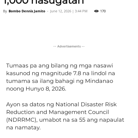
1,000 nasugatan
By
Bombo Dennis Jamito
-
June 12, 2026 | 3:44 PM
170
Facebook
X
Viber
Pinter
-- Advertisements --
Tumaas pa ang bilang ng mga nasawi
kasunod ng magnitude 7.8 na lindol na
tumama sa ilang bahagi ng Mindanao
noong Hunyo 8, 2026.
Ayon sa datos ng National Disaster Risk
Reduction and Management Council
(NDRRMC), umabot na sa 55 ang napaulat
na namatay.