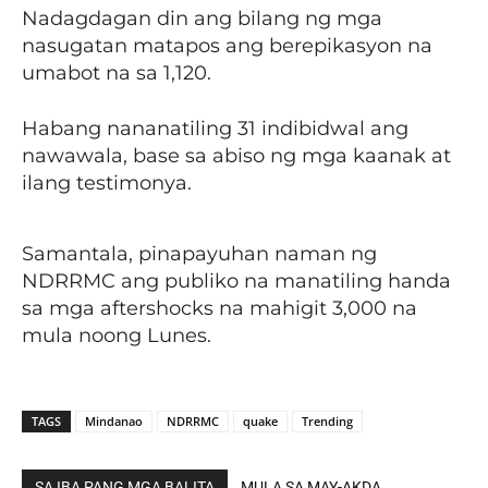
Nadagdagan din ang bilang ng mga
nasugatan matapos ang berepikasyon na
umabot na sa 1,120.
Habang nananatiling 31 indibidwal ang
nawawala, base sa abiso ng mga kaanak at
ilang testimonya.
Samantala, pinapayuhan naman ng
NDRRMC ang publiko na manatiling handa
sa mga aftershocks na mahigit 3,000 na
mula noong Lunes.
TAGS
Mindanao
NDRRMC
quake
Trending
SA IBA PANG MGA BALITA
MULA SA MAY-AKDA