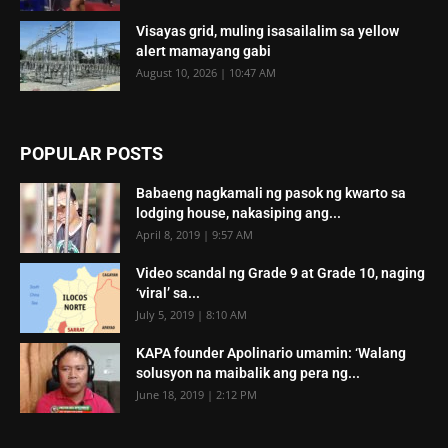
Visayas grid, muling isasailalim sa yellow
alert mamayang gabi
August 10, 2026 | 10:47 AM
POPULAR POSTS
Babaeng nagkamali ng pasok ng kwarto sa
lodging house, nakasiping ang...
April 8, 2019 | 9:57 AM
Video scandal ng Grade 9 at Grade 10, naging
‘viral’ sa...
July 5, 2019 | 8:10 AM
KAPA founder Apolinario umamin: ‘Walang
solusyon na maibalik ang pera ng...
June 18, 2019 | 2:12 PM