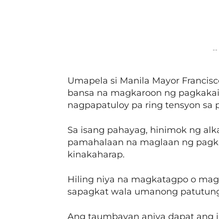
Facebook
Share
--
Umapela si Manila Mayor Francisc
bansa na magkaroon ng pagkakais
nagpapatuloy pa ring tensyon sa p
Sa isang pahayag, hinimok ng alk
pamahalaan na maglaan ng pagk
kinakaharap.
Hiling niya na magkatagpo o ma
sapagkat wala umanong patutun
Ang taumbayan aniya dapat ang i