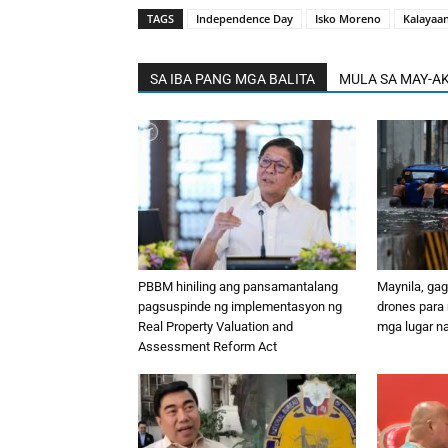
TAGS
Independence Day
Isko Moreno
Kalayaa
SA IBA PANG MGA BALITA
MULA SA MAY-A
PBBM hiniling ang pansamantalang
Maynila, ga
pagsuspinde ng implementasyon ng
drones para
Real Property Valuation and
mga lugar n
Assessment Reform Act