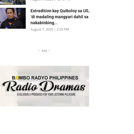
Extradition kay Quiboloy sa US,
‘di madaling mangyari dahil sa
nakabinbing...
August 7, 2026 | 2:33 PM
-- Ads --