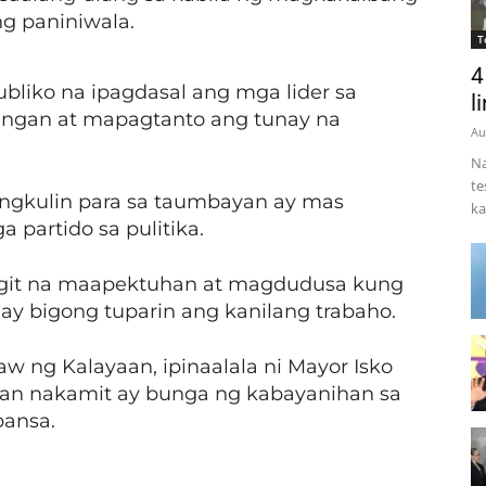
g paniniwala.
T
4
liko na ipagdasal ang mga lider sa
l
nungan at mapagtanto ang tunay na
Au
Na
te
ungkulin para sa taumbayan ay mas
ka
 partido sa pulitika.
git na maapektuhan at magdudusa kung
ay bigong tuparin ang kanilang trabaho.
w ng Kalayaan, ipinaalala ni Mayor Isko
yaan nakamit ay bunga ng kabayanihan sa
bansa.