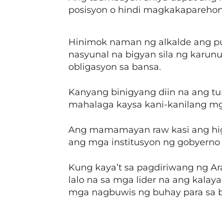
posisyon o hindi magkakaparehon
Hinimok naman ng alkalde ang pub
nasyunal na bigyan sila ng karu
obligasyon sa bansa.
Kanyang binigyang diin na ang t
mahalaga kaysa kani-kanilang mga
Ang mamamayan raw kasi ang hi
ang mga institusyon ng gobyerno 
Kung kaya’t sa pagdiriwang ng Ara
lalo na sa mga lider na ang kala
mga nagbuwis ng buhay para sa 