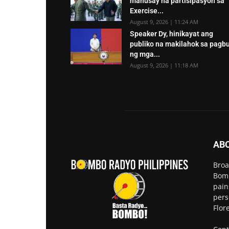
mahusay na partisipasyon sa
Exercise...
August 9, 2026 | 11:24 AM
Speaker Dy, hinikayat ang
publiko na makilahok sa pagb
ng mga...
August 9, 2026 | 11:18 AM
AB
Broa
Bomb
pain
pers
Flor