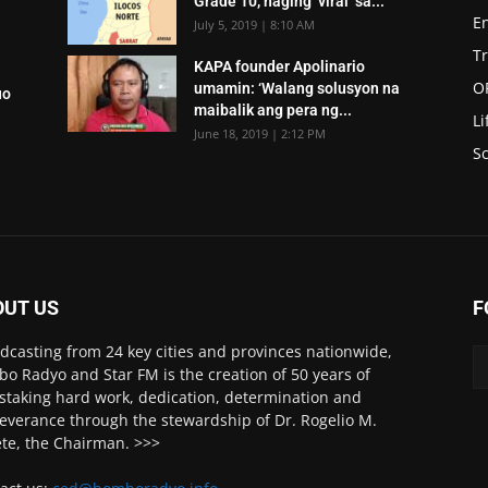
Grade 10, naging ‘viral’ sa...
E
July 5, 2019 | 8:10 AM
T
KAPA founder Apolinario
O
umamin: ‘Walang solusyon na
uo
maibalik ang pera ng...
Li
June 18, 2019 | 2:12 PM
Sc
OUT US
F
dcasting from 24 key cities and provinces nationwide,
o Radyo and Star FM is the creation of 50 years of
staking hard work, dedication, determination and
everance through the stewardship of Dr. Rogelio M.
ete, the Chairman. >>>