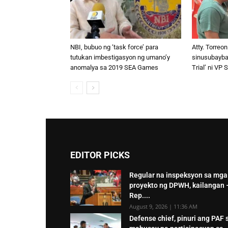
NBI, bubuo ng ‘task force’ para
Atty. Torreon
tutukan imbestigasyon ng umano’y
sinusubayb
anomalya sa 2019 SEA Games
Trial’ ni VP 
EDITOR PICKS
Regular na inspeksyon sa mga
proyekto ng DPWH, kailangan 
Rep....
August 9, 2026 | 11:36 AM
Defense chief, pinuri ang PAF 