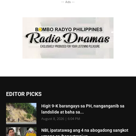
-- Ads --
EDITOR PICKS
Higit 9-K barangays sa PH, nanganganib sa
landslide at baha sa...
August 8, 2026 | 6:04 PM
NBI, ipatatawag ang 4 na abogadong sangkot