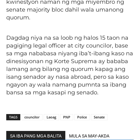
kwinestyon naman ng mga miyembro ng
senate majority bloc dahil wala umanong
quorum.
Dagdag niya na sa loob ng halos 15 taon na
pagiging legal officer at city councilor, base
sa mga nababasa niyang iba’t-ibang kaso na
dinesisyonan ng Korte Suprema ay bababa
lamang ang bilang ng quorum kapag ang
isang senador ay nasa abroad, pero sa kaso
ngayon ay wala namang pumnta sa ibang
bansa sa mga kasapi ng senado.
TAGS
councilor
Laoag
PNP
Police
Senate
SA IBA PANG MGA BALITA
MULA SA MAY-AKDA