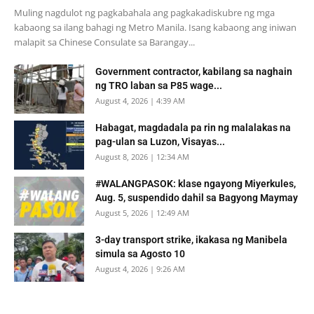
Muling nagdulot ng pagkabahala ang pagkakadiskubre ng mga
kabaong sa ilang bahagi ng Metro Manila. Isang kabaong ang iniwan
malapit sa Chinese Consulate sa Barangay...
Government contractor, kabilang sa naghain
ng TRO laban sa P85 wage...
August 4, 2026 | 4:39 AM
Habagat, magdadala pa rin ng malalakas na
pag-ulan sa Luzon, Visayas...
August 8, 2026 | 12:34 AM
#WALANGPASOK: klase ngayong Miyerkules,
Aug. 5, suspendido dahil sa Bagyong Maymay
August 5, 2026 | 12:49 AM
3-day transport strike, ikakasa ng Manibela
simula sa Agosto 10
August 4, 2026 | 9:26 AM