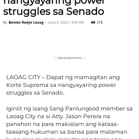
nangyayaring power
struggles sa Senado
By
Bombo Radyo Laoag
-
June 4, 2026 | 4:45 AM
218
Facebook
X
Viber
Pinter
-- Advertisements --
LAOAG CITY – Dapat ng mamagitan ang
Korte Suprema sa nangyayaring power
struggles sa Senado.
Iginiit ng isang Sang Panlungsod member sa
Laoag City na si Atty. Jason Perera na
panahon na para makialam ang kataas-
taasang hukuman sa bansa para malaman