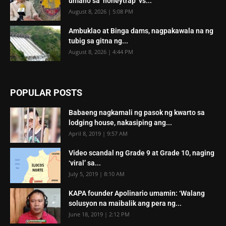
umano sa ‘honeytrap’ vs...
August 8, 2026 | 5:08 PM
Ambuklao at Binga dams, nagpakawala na ng
tubig sa gitna ng...
August 8, 2026 | 4:44 PM
POPULAR POSTS
Babaeng nagkamali ng pasok ng kwarto sa
lodging house, nakasiping ang...
April 8, 2019 | 9:57 AM
Video scandal ng Grade 9 at Grade 10, naging
‘viral’ sa...
July 5, 2019 | 8:10 AM
KAPA founder Apolinario umamin: ‘Walang
solusyon na maibalik ang pera ng...
June 18, 2019 | 2:12 PM