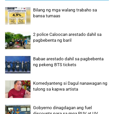
Bilang ng mga walang trabaho sa
bansa tumaas
2 police Caloocan arestado dahil sa
pagbebenta ng baril
Babae arestado dahil sa pagbebenta
ng pekeng BTS tickets
Komedyanteng si Dagul nanawagan ng
tulong sa kapwa artista
Gobyerno dinagdagan ang fuel
discounts para sa mga PUV at UV