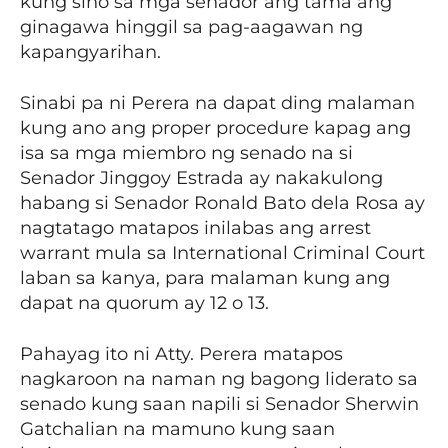
kung sino sa mga senador ang tama ang
ginagawa hinggil sa pag-aagawan ng
kapangyarihan.
Sinabi pa ni Perera na dapat ding malaman
kung ano ang proper procedure kapag ang
isa sa mga miembro ng senado na si
Senador Jinggoy Estrada ay nakakulong
habang si Senador Ronald Bato dela Rosa ay
nagtatago matapos inilabas ang arrest
warrant mula sa International Criminal Court
laban sa kanya, para malaman kung ang
dapat na quorum ay 12 o 13.
Pahayag ito ni Atty. Perera matapos
nagkaroon na naman ng bagong liderato sa
senado kung saan napili si Senador Sherwin
Gatchalian na mamuno kung saan