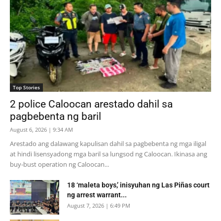
Top Stories
2 police Caloocan arestado dahil sa
pagbebenta ng baril
August 6, 2026 | 9:34 AM
Arestado ang dalawang kapulisan dahil sa pagbebenta ng mga iligal
at hindi lisensyadong mga baril sa lungsod ng Caloocan. Ikinasa ang
buy-bust operation ng Caloocan...
18 ‘maleta boys,’ inisyuhan ng Las Piñas court
ng arrest warrant...
August 7, 2026 | 6:49 PM