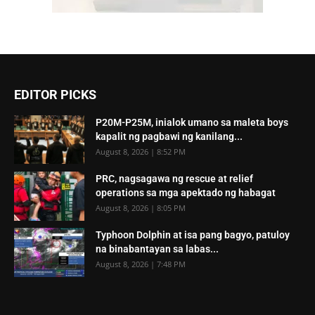
EDITOR PICKS
P20M-P25M, inialok umano sa maleta boys
kapalit ng pagbawi ng kanilang...
August 8, 2026 | 8:52 PM
PRC, nagsagawa ng rescue at relief
operations sa mga apektado ng habagat
August 8, 2026 | 8:05 PM
Typhoon Dolphin at isa pang bagyo, patuloy
na binabantayan sa labas...
August 8, 2026 | 7:48 PM