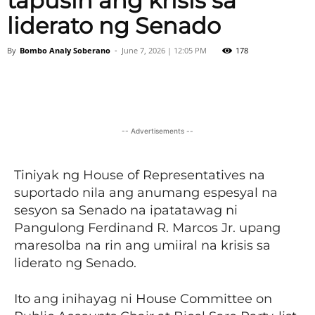
tapusin ang krisis sa
liderato ng Senado
By
Bombo Analy Soberano
-
June 7, 2026 | 12:05 PM
178
Facebook
X
Viber
Pinter
-- Advertisements --
Tiniyak ng House of Representatives na
suportado nila ang anumang espesyal na
sesyon sa Senado na ipatatawag ni
Pangulong Ferdinand R. Marcos Jr. upang
maresolba na rin ang umiiral na krisis sa
liderato ng Senado.
Ito ang inihayag ni House Committee on