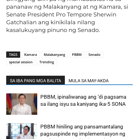
pananaw ng Malakanyang at ng Kamara, si
Senate President Pro Tempore Sherwin
Gatchalian ang kinikilala nilang
kasalukuyang pinuno ng Senado.
TAGS
Kamara
Malakanyang
PBBM
Senado
special session
Trending
SA IBA PANG MGA BALITA
MULA SA MAY-AKDA
PBBM, ipinaliwanag ang ‘di pagsama
sa ilang isyu sa kaniyang ika-5 SONA
PBBM hiniling ang pansamantalang
pagsuspinde ng implementasyon ng