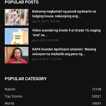
POPULAR POSTS
Babaeng nagkamali ng pasok ng kwarto sa
lodging house, nakasiping ang...
April 8, 2019 | 9:57 AM
Video scandal ng Grade 9 at Grade 10, naging
‘viral’ sa...
July 5, 2019 | 8:10 AM
KAPA founder Apolinario umamin: ‘Walang
solusyon na maibalik ang pera ng...
June 18, 2019 | 2:12 PM
POPULAR CATEGORY
Nation
72108
Top Stories
53021
World
18691