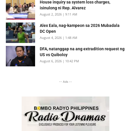
House inquiry sa system loss charges,
isinulong ni Rep. Alvarez
August 2, 2026 | 9:11 AM
Alex Eala, nag-kampeon sa 2026 Mubadala
DC Open
August 4, 2026 | 1:48 AM
DFA, natanggap na ang extradition request ng
US vs Quiboloy
August 6, 2026 | 10:42 PM
-- Ads --