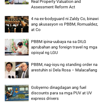
Real Property Valuation and
Assessment Reform Act
4 na ex-bodyguard ni Zaldy Co, binawi
ang akusasyon vs PBBM, Romualdez,
at Co
PBBM ipina-uubaya na sa DILG
aprubahan ang foreign travel ng mga
opisyal ng LGU
PBBM, nag-isyu ng standing order na
arestuhin si Dela Rosa – Malacañang
Gobyerno dinagdagan ang fuel
discounts para sa mga PUV at UV
express drivers