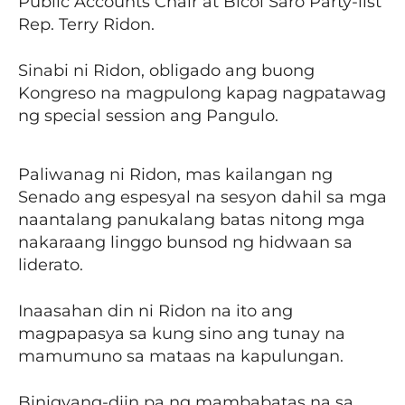
Public Accounts Chair at Bicol Saro Party-list
Rep. Terry Ridon.
Sinabi ni Ridon, obligado ang buong
Kongreso na magpulong kapag nagpatawag
ng special session ang Pangulo.
Paliwanag ni Ridon, mas kailangan ng
Senado ang espesyal na sesyon dahil sa mga
naantalang panukalang batas nitong mga
nakaraang linggo bunsod ng hidwaan sa
liderato.
Inaasahan din ni Ridon na ito ang
magpapasya sa kung sino ang tunay na
mamumuno sa mataas na kapulungan.
Binigyang-diin pa ng mambabatas na sa