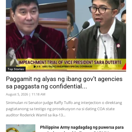
Top Stories
Paggamit ng alyas ng ibang gov’t agencies
sa paggasta ng confidential...
August 5, 2026 | 11:18 AM
Sinimulan ni Senator-judge Raffy Tulfo ang interjection o direktang
pagtatanong sa testigo ng prosekusyon na si dating COA state
auditor Roderick Wamil sa ika-13...
Philippine Army nagdagdag ng puwersa para