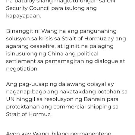
na patuloy silang magtutulungan sa UN
Security Council para isulong ang
kapayapaan.
Binanggit ni Wang na ang pangunahing
solusyon sa krisis sa Strait of Hormuz ay ang
agarang ceasefire, at iginiit na palaging
isinusulong ng China ang political
settlement sa pamamagitan ng dialogue at
negotiation.
Ang pag-uusap ng dalawang opisyal ay
naganap bago ang nakatakdang botohan sa
UN hinggil sa resolusyon ng Bahrain para
protektahan ang commercial shipping sa
Strait of Hormuz.
Ayon kay Wang, bilang permanenteng