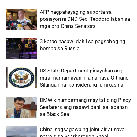
AFP nagpahayag ng suporta sa
posisyon ni DND Sec. Teodoro laban sa
mga pro-China Senators
3 katao nasawi dahil sa pagsabog ng
bomba sa Russia
US State Department pinayuhan ang
mga mamamayan nila na nasa Gitnang
Silangan na ikonsiderang lumikas na
DMW kinumpirmang may tatlo ng Pinoy
Seafarers ang nasawi dahil sa labanan
sa Black Sea
China, nagsagawa ng joint air at naval
patrols sa Scarborough Shoal