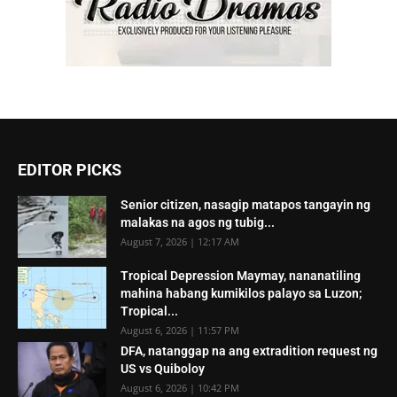
EDITOR PICKS
Senior citizen, nasagip matapos tangayin ng
malakas na agos ng tubig...
August 7, 2026 | 12:17 AM
Tropical Depression Maymay, nananatiling
mahina habang kumikilos palayo sa Luzon;
Tropical...
August 6, 2026 | 11:57 PM
DFA, natanggap na ang extradition request ng
US vs Quiboloy
August 6, 2026 | 10:42 PM