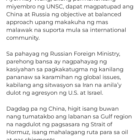
miyembro ng UNSC, dapat magpatupad ang
China at Russia ng objective at balanced
approach upang makakuha ng mas
malawak na suporta mula sa international
community.
Sa pahayag ng Russian Foreign Ministry,
parehong bansa ay nagpahayag ng
kasiyahan sa pagkakatugma ng kanilang
pananaw sa karamihan ng global issues,
kabilang ang sitwasyon sa Iran na anila’y
dulot ng agresyon ng U.S. at Israel.
Dagdag pa ng China, higit isang buwan
nang tumatakbo ang labanan sa Gulf region
na nagdulot ng pagsasara ng Strait of
Hormuz, isang mahalagang ruta para sa oil