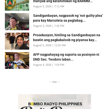
matiyak ang katahimikan ng BARMM...
August 5, 2026 | 7:12 AM
Sandiganbayan, nagpasok ng ‘not guilty plea’
para kay Marcoleta sa paglabag...
August 3, 2026 | 1:42 PM
Prosekusyon, hiniling sa Sandiganbayan na
bawiin ang pagkakaloob ng piyansa kay...
August 6, 2026 | 12:32 AM
AFP nagpahayag ng suporta sa posisyon ni
DND Sec. Teodoro laban...
August 4, 2026 | 1:03 PM
-- Ads --