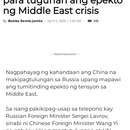
para tugunan ang epekto
ng Middle East crisis
By
Bombo Dennis Jamito
-
April 6, 2026 | 2:54 AM
348
Facebook
X
Viber
Pinter
-- Advertisements --
Nagpahayag ng kahandaan ang China na
makipagtulungan sa Russia upang mapawi
ang tumitinding epekto ng tensyon sa
Middle East.
Sa isang pakikipag-usap sa telepono kay
Russian Foreign Minister Sergei Lavrov,
sinabi ni Chinese Foreign Minister Wang Yi