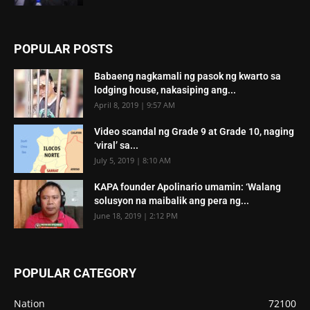
POPULAR POSTS
Babaeng nagkamali ng pasok ng kwarto sa
lodging house, nakasiping ang...
April 8, 2019 | 9:57 AM
Video scandal ng Grade 9 at Grade 10, naging
‘viral’ sa...
July 5, 2019 | 8:10 AM
KAPA founder Apolinario umamin: ‘Walang
solusyon na maibalik ang pera ng...
June 18, 2019 | 2:12 PM
POPULAR CATEGORY
Nation
72100