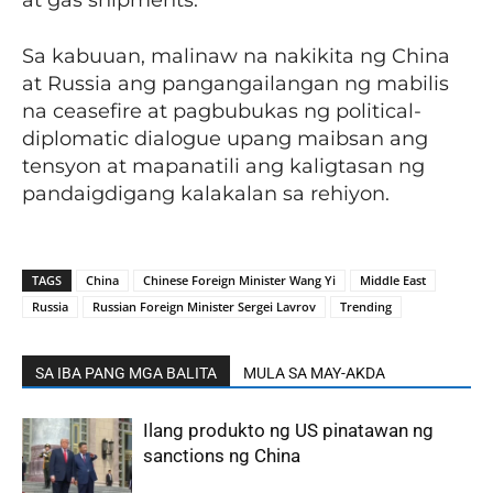
at gas shipments.
Sa kabuuan, malinaw na nakikita ng China
at Russia ang pangangailangan ng mabilis
na ceasefire at pagbubukas ng political-
diplomatic dialogue upang maibsan ang
tensyon at mapanatili ang kaligtasan ng
pandaigdigang kalakalan sa rehiyon.
TAGS
China
Chinese Foreign Minister Wang Yi
Middle East
Russia
Russian Foreign Minister Sergei Lavrov
Trending
SA IBA PANG MGA BALITA
MULA SA MAY-AKDA
Ilang produkto ng US pinatawan ng
sanctions ng China