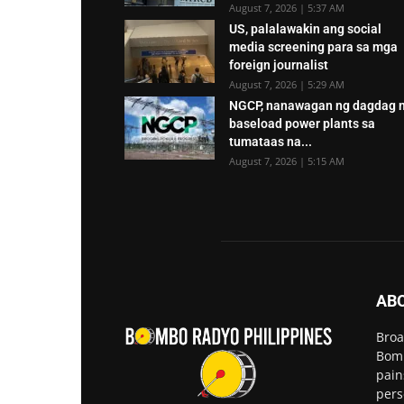
August 7, 2026 | 5:37 AM
US, palalawakin ang social
media screening para sa mga
foreign journalist
August 7, 2026 | 5:29 AM
NGCP, nanawagan ng dagdag 
baseload power plants sa
tumataas na...
August 7, 2026 | 5:15 AM
AB
Broa
Bomb
pain
pers