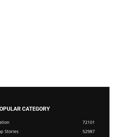
OPULAR CATEGORY
ation
72101
p Stories
52987