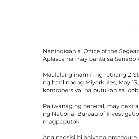
Facebook
Share
--
Nanindigan si Office of the Sege
Aplasca na may banta sa Senado 
Maalalang inamin ng retirang 2-S
ng baril noong Miyerkules, May 13
kontrobersiyal na putukan sa loo
Paliwanag ng heneral, may nakit
ng National Bureau of Investigati
magpaputok.
Ang nagsisilbi aniyang procedure