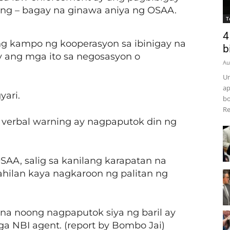
ing – bagay na ginawa aniya ng OSAA.
T
4
ng kampo ng kooperasyon sa ibinigay na
b
y ang mga ito sa negosasyon o
Au
Um
ap
yari.
bo
Re
 verbal warning ay nagpaputok din ng
SAA, salig sa kanilang karapatan na
dahilan kaya nagkaroon ng palitan ng
na noong nagpaputok siya ng baril ay
mga NBI agent. (report by Bombo Jai)