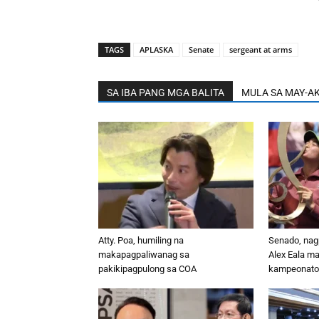
TAGS
APLASKA
Senate
sergeant at arms
SA IBA PANG MGA BALITA
MULA SA MAY-A
Atty. Poa, humiling na
Senado, nag
makapagpaliwanag sa
Alex Eala m
pakikipagpulong sa COA
kampeonato