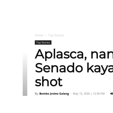
Home
Top Stories
Top Stories
Aplasca, na
Senado kaya
shot
By
Bombo Jovino Galang
-
May 15, 2026 | 12:36 PM