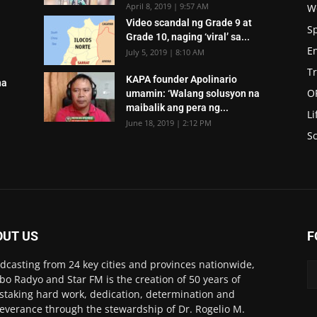
April 8, 2019 | 9:57 AM
W
Video scandal ng Grade 9 at
S
Grade 10, naging ‘viral’ sa...
E
July 5, 2019 | 8:10 AM
T
KAPA founder Apolinario
na
O
umamin: ‘Walang solusyon na
maibalik ang pera ng...
Li
June 18, 2019 | 2:12 PM
Sc
OUT US
F
dcasting from 24 key cities and provinces nationwide,
o Radyo and Star FM is the creation of 50 years of
staking hard work, dedication, determination and
everance through the stewardship of Dr. Rogelio M.