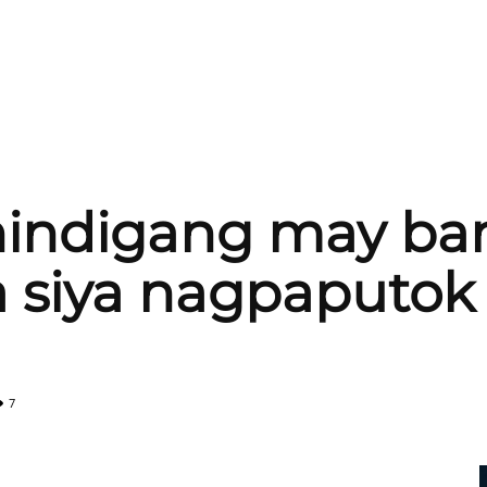
nindigang may ban
 siya nagpaputok
7