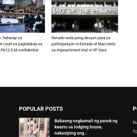
s, haharap sa
Senado wala pang aksyon para sa
 court sa pagtalakay sa
partisipasyon ni Estrada at Marcoleta
 P612.5-M confidential
sa impeachment trial ni VP Sara
POPULAR POSTS
P
Babaeng nagkamali ng pasok ng
N
kwarto sa lodging house,
To
nakasiping ang...