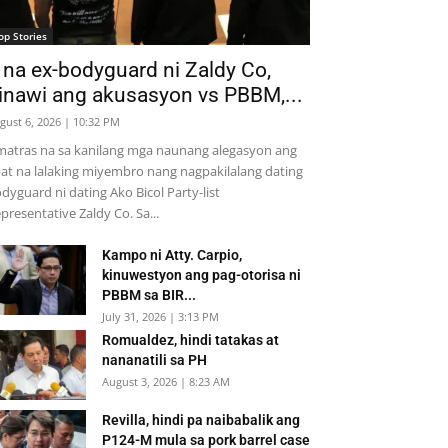
op Stories
 na ex-bodyguard ni Zaldy Co,
inawi ang akusasyon vs PBBM,...
gust 6, 2026 | 10:32 PM
atras na sa kanilang mga naunang alegasyon ang
at na lalaking miyembro nang nagpakilalang dating
dyguard ni dating Ako Bicol Party-list
presentative Zaldy Co. Sa...
Kampo ni Atty. Carpio,
kinuwestyon ang pag-otorisa ni
PBBM sa BIR...
July 31, 2026 | 3:13 PM
Romualdez, hindi tatakas at
nananatili sa PH
August 3, 2026 | 8:23 AM
Revilla, hindi pa naibabalik ang
P124-M mula sa pork barrel case