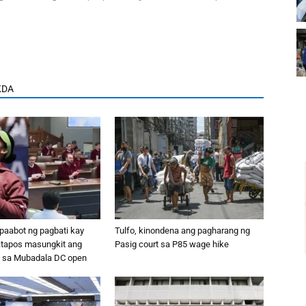
KDA
paabot ng pagbati kay
Tulfo, kinondena ang pagharang ng
atapos masungkit ang
Pasig court sa P85 wage hike
 sa Mubadala DC open