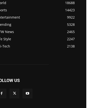
orld
18688
ports
14423
ntertainment
9922
rending
5328
FW News
2465
fe Style
2247
i-Tech
2138
OLLOW US