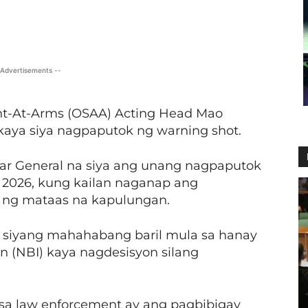
X
Viber
Pinterest
WhatsApp
 Advertisements --
ant-At-Arms (OSAA) Acting Head Mao
kaya siya nagpaputok ng warning shot.
tar General na siya ang unang nagpaputok
, 2026, kung kailan naganap ang
b ng mataas na kapulungan.
a siyang mahahabang baril mula sa hanay
on (NBI) kaya nagdesisyon silang
 sa law enforcement ay ang pagbibigay