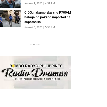
August 1, 2026 | 4:57 PM
CIDG, nakumpiska ang P700-M
halaga ng pekeng imported na
sapatos sa...
August 5, 2026 | 5:58 AM
-- Ads --