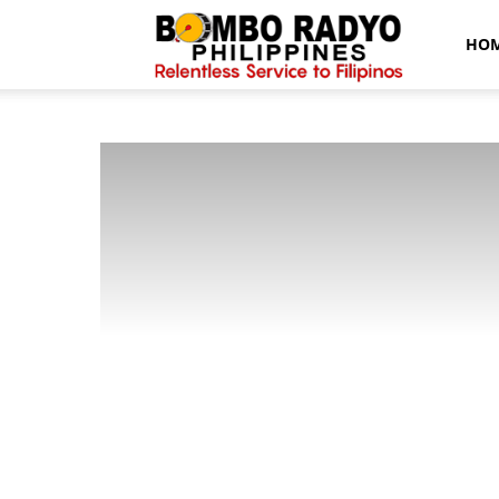
Bombo
HO
Radyo
News