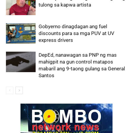
tulong sa kapwa artista
Gobyerno dinagdagan ang fuel
discounts para sa mga PUV at UV
express drivers
DepEd, nanawagan sa PNP ng mas
mahigpit na gun control matapos
mabaril ang 9-taong gulang sa General
Santos