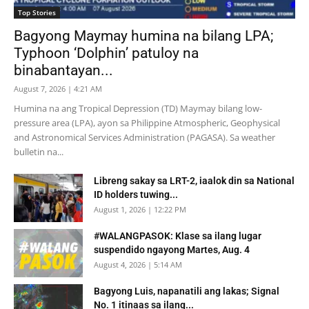
Top Stories
Bagyong Maymay humina na bilang LPA;
Typhoon ‘Dolphin’ patuloy na
binabantayan...
August 7, 2026 | 4:21 AM
Humina na ang Tropical Depression (TD) Maymay bilang low-
pressure area (LPA), ayon sa Philippine Atmospheric, Geophysical
and Astronomical Services Administration (PAGASA). Sa weather
bulletin na...
Libreng sakay sa LRT-2, iaalok din sa National
ID holders tuwing...
August 1, 2026 | 12:22 PM
#WALANGPASOK: Klase sa ilang lugar
suspendido ngayong Martes, Aug. 4
August 4, 2026 | 5:14 AM
Bagyong Luis, napanatili ang lakas; Signal
No. 1 itinaas sa ilang...