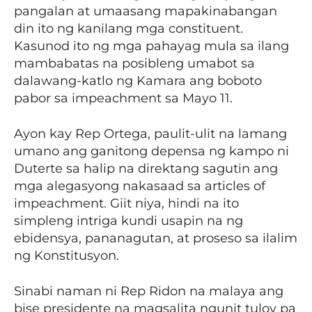
pangalan at umaasang mapakinabangan
din ito ng kanilang mga constituent.
Kasunod ito ng mga pahayag mula sa ilang
mambabatas na posibleng umabot sa
dalawang-katlo ng Kamara ang boboto
pabor sa impeachment sa Mayo 11.
Ayon kay Rep Ortega, paulit-ulit na lamang
umano ang ganitong depensa ng kampo ni
Duterte sa halip na direktang sagutin ang
mga alegasyong nakasaad sa articles of
impeachment. Giit niya, hindi na ito
simpleng intriga kundi usapin na ng
ebidensya, pananagutan, at proseso sa ilalim
ng Konstitusyon.
Sinabi naman ni Rep Ridon na malaya ang
bise presidente na magsalita ngunit tuloy pa