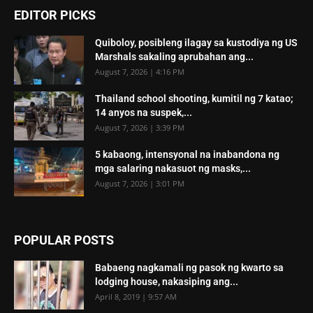
EDITOR PICKS
Quiboloy, posibleng ilagay sa kustodiya ng US
Marshals sakaling aprubahan ang...
August 7, 2026 | 4:16 PM
Thailand school shooting, kumitil ng 7 katao;
14 anyos na suspek,...
August 7, 2026 | 3:39 PM
5 kabaong, intensyonal na inabandona ng
mga salaring nakasuot ng masks,...
August 7, 2026 | 3:01 PM
POPULAR POSTS
Babaeng nagkamali ng pasok ng kwarto sa
lodging house, nakasiping ang...
April 8, 2019 | 9:57 AM