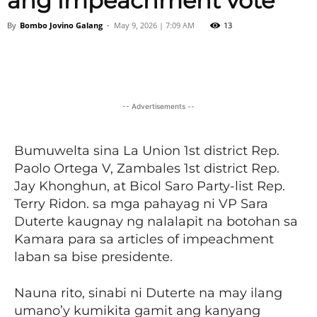
ang impeachment vote
By
Bombo Jovino Galang
-
May 9, 2026 | 7:09 AM
13
Facebook
X
Viber
Pinter
-- Advertisements --
Bumuwelta sina La Union 1st district Rep.
Paolo Ortega V, Zambales 1st district Rep.
Jay Khonghun, at Bicol Saro Party-list Rep.
Terry Ridon. sa mga pahayag ni VP Sara
Duterte kaugnay ng nalalapit na botohan sa
Kamara para sa articles of impeachment
laban sa bise presidente.
Nauna rito, sinabi ni Duterte na may ilang
umano’y kumikita gamit ang kanyang