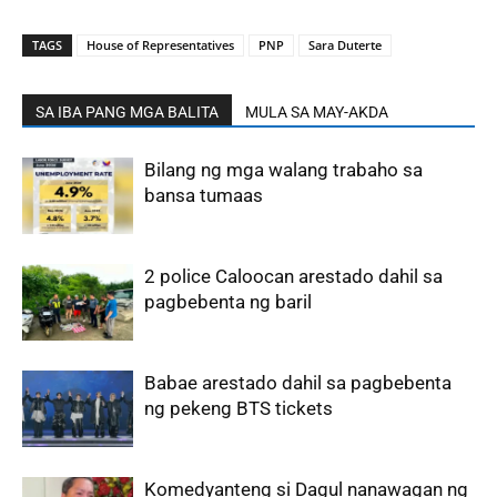
TAGS
House of Representatives
PNP
Sara Duterte
SA IBA PANG MGA BALITA
MULA SA MAY-AKDA
Bilang ng mga walang trabaho sa
bansa tumaas
2 police Caloocan arestado dahil sa
pagbebenta ng baril
Babae arestado dahil sa pagbebenta
ng pekeng BTS tickets
Komedyanteng si Dagul nanawagan ng