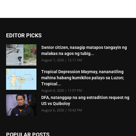
EDITOR PICKS
Senior citizen, nasagip matapos tangayin ng
malakas na agos ng tubig...
August 7, 2026 | 12:17 AM
Tropical Depression Maymay, nananatiling
mahina habang kumikilos palayo sa Luzon;
Tropical...
August 6, 2026 | 11:57 PM
DFA, natanggap na ang extradition request ng
US vs Quiboloy
August 6, 2026 | 10:42 PM
POPULAR POSTS