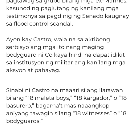
pagtawag sa grupo bilang mga ex-Marines,
kasunod ng paglutang ng kanilang mga
testimonya sa pagdinig ng Senado kaugnay
sa flood control scandal.
Ayon kay Castro, wala na sa aktibong
serbisyo ang mga ito nang maging
bodyguard ni Co kaya hindi na dapat idikit
sa institusyon ng militar ang kanilang mga
aksyon at pahayag.
Sinabi ni Castro na maaari silang ilarawan
bilang “18 maleta boys,” “18 kargador,” o “18
basurero,” bagama’t mas naaangkop
aniyang tawagin silang “18 witnesses” o “18
bodyguards.”