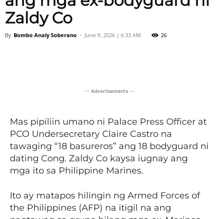
ang mga ex-bodyguard ni
Zaldy Co
By
Bombo Analy Soberano
-
June 9, 2026 | 6:33 AM
26
Facebook
X
Viber
Pinter
-- Advertisements --
Mas pipiliin umano ni Palace Press Officer at
PCO Undersecretary Claire Castro na
tawaging “18 basureros” ang 18 bodyguard ni
dating Cong. Zaldy Co kaysa iugnay ang
mga ito sa Philippine Marines.
Ito ay matapos hilingin ng Armed Forces of
the Philippines (AFP) na itigil na ang