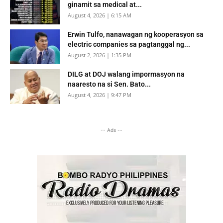
ginamit sa medical at...
August 4, 2026 | 6:15 AM
Erwin Tulfo, nanawagan ng kooperasyon sa
electric companies sa pagtanggal ng...
August 2, 2026 | 1:35 PM
DILG at DOJ walang impormasyon na
naaresto na si Sen. Bato...
August 4, 2026 | 9:47 PM
-- Ads --