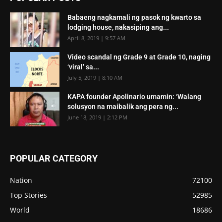
Babaeng nagkamali ng pasok ng kwarto sa
lodging house, nakasiping ang...
April 8, 2019 | 9:57 AM
Video scandal ng Grade 9 at Grade 10, naging
‘viral’ sa...
July 5, 2019 | 8:10 AM
KAPA founder Apolinario umamin: ‘Walang
solusyon na maibalik ang pera ng...
June 18, 2019 | 2:12 PM
POPULAR CATEGORY
Nation
72100
Top Stories
52985
World
18686