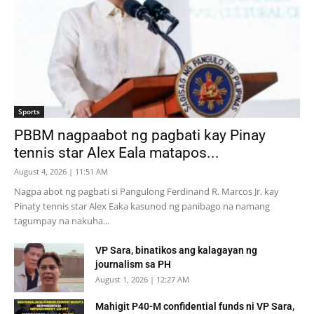
Sports
PBBM nagpaabot ng pagbati kay Pinay
tennis star Alex Eala matapos...
August 4, 2026 | 11:51 AM
Nagpa abot ng pagbati si Pangulong Ferdinand R. Marcos Jr. kay
Pinaty tennis star Alex Eaka kasunod ng panibago na namang
tagumpay na nakuha...
VP Sara, binatikos ang kalagayan ng
journalism sa PH
August 1, 2026 | 12:27 AM
Mahigit P40-M confidential funds ni VP Sara,