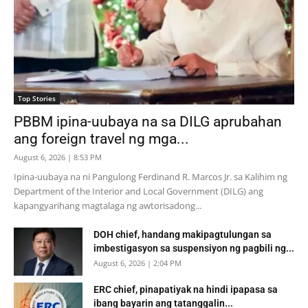
Top Stories
PBBM ipina-uubaya na sa DILG aprubahan
ang foreign travel ng mga...
August 6, 2026 | 8:53 PM
Ipina-uubaya na ni Pangulong Ferdinand R. Marcos Jr. sa Kalihim ng
Department of the Interior and Local Government (DILG) ang
kapangyarihang magtalaga ng awtorisadong...
DOH chief, handang makipagtulungan sa
imbestigasyon sa suspensiyon ng pagbili ng...
August 6, 2026 | 2:04 PM
ERC chief, pinapatiyak na hindi ipapasa sa
ibang bayarin ang tatanggalin...