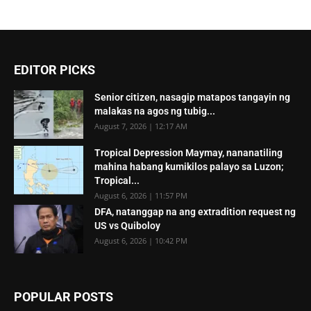
EDITOR PICKS
Senior citizen, nasagip matapos tangayin ng
malakas na agos ng tubig...
August 7, 2026 | 12:17 AM
Tropical Depression Maymay, nananatiling
mahina habang kumikilos palayo sa Luzon;
Tropical...
August 6, 2026 | 11:57 PM
DFA, natanggap na ang extradition request ng
US vs Quiboloy
August 6, 2026 | 10:42 PM
POPULAR POSTS