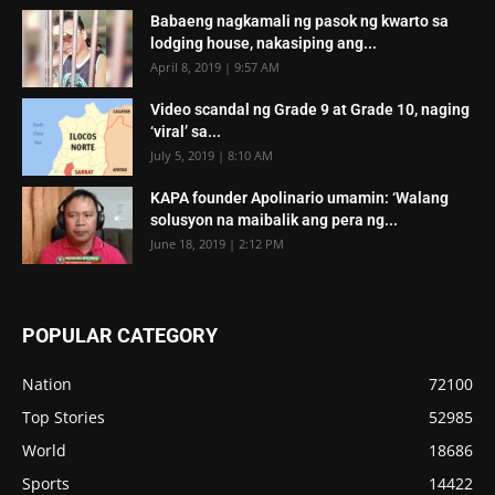
Babaeng nagkamali ng pasok ng kwarto sa
lodging house, nakasiping ang...
April 8, 2019 | 9:57 AM
Video scandal ng Grade 9 at Grade 10, naging
‘viral’ sa...
July 5, 2019 | 8:10 AM
KAPA founder Apolinario umamin: ‘Walang
solusyon na maibalik ang pera ng...
June 18, 2019 | 2:12 PM
POPULAR CATEGORY
Nation
72100
Top Stories
52985
World
18686
Sports
14422