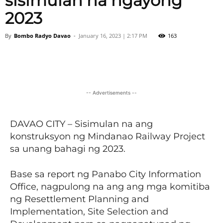
sisimulan na ngayong
2023
By
Bombo Radyo Davao
-
January 16, 2023 | 2:17 PM
163
Facebook
X
Viber
Pinter
-- Advertisements --
DAVAO CITY – Sisimulan na ang
konstruksyon ng Mindanao Railway Project
sa unang bahagi ng 2023.
Base sa report ng Panabo City Information
Office, nagpulong na ang ang mga komitiba
ng Resettlement Planning and
Implementation, Site Selection and