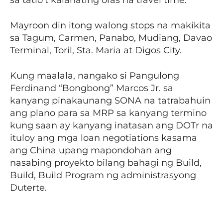
sa tatlo’t kalahating oras na travel time.
Mayroon din itong walong stops na makikita
sa Tagum, Carmen, Panabo, Mudiang, Davao
Terminal, Toril, Sta. Maria at Digos City.
Kung maalala, nangako si Pangulong
Ferdinand “Bongbong” Marcos Jr. sa
kanyang pinakaunang SONA na tatrabahuin
ang plano para sa MRP sa kanyang termino
kung saan ay kanyang inatasan ang DOTr na
ituloy ang mga loan negotiations kasama
ang China upang mapondohan ang
nasabing proyekto bilang bahagi ng Build,
Build, Build Program ng administrasyong
Duterte.