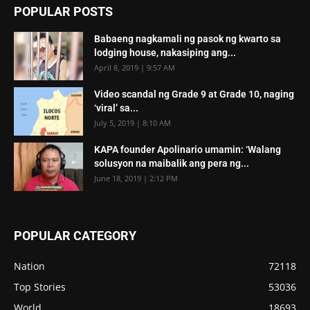
POPULAR POSTS
Babaeng nagkamali ng pasok ng kwarto sa
lodging house, nakasiping ang...
April 8, 2019 | 9:57 AM
Video scandal ng Grade 9 at Grade 10, naging
‘viral’ sa...
July 5, 2019 | 8:10 AM
KAPA founder Apolinario umamin: ‘Walang
solusyon na maibalik ang pera ng...
June 18, 2019 | 2:12 PM
POPULAR CATEGORY
Nation
72118
Top Stories
53036
World
18693