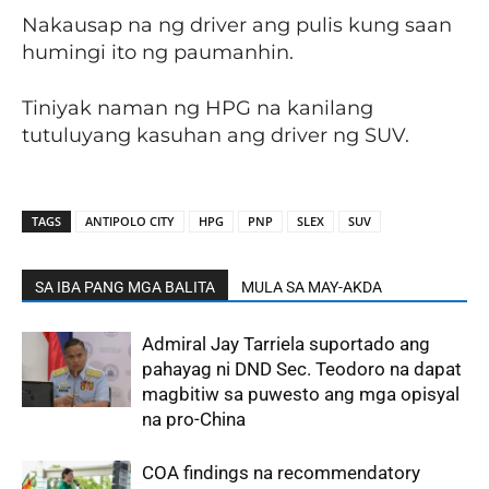
Nakausap na ng driver ang pulis kung saan
humingi ito ng paumanhin.
Tiniyak naman ng HPG na kanilang
tutuluyang kasuhan ang driver ng SUV.
TAGS
ANTIPOLO CITY
HPG
PNP
SLEX
SUV
SA IBA PANG MGA BALITA
MULA SA MAY-AKDA
Admiral Jay Tarriela suportado ang
pahayag ni DND Sec. Teodoro na dapat
magbitiw sa puwesto ang mga opisyal
na pro-China
COA findings na recommendatory