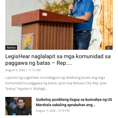
Nation
LegisHear naglalapit sa mga komunidad sa
paggawa ng batas – Rep....
August 9, 2026 | 11:12 AM
Layunin ng LegisHear na mabigyan ng direktang boses ang mga
komunidad sa paggawa ng batas, ayon kay Butuan City Rep. Jose
“Joboy” Aquino II. Mahigit...
Quiboloy, posibleng ilagay sa kustodiya ng US
Marshals sakaling aprubahan ang...
August 7, 2026 | 4:16 PM