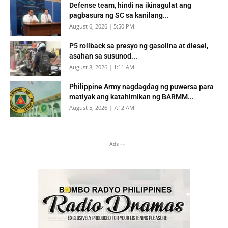
Defense team, hindi na ikinagulat ang
pagbasura ng SC sa kanilang...
August 6, 2026 | 5:50 PM
P5 rollback sa presyo ng gasolina at diesel,
asahan sa susunod...
August 8, 2026 | 1:11 AM
Philippine Army nagdagdag ng puwersa para
matiyak ang katahimikan ng BARMM...
August 5, 2026 | 7:12 AM
-- Ads --