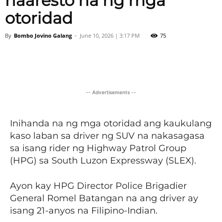
naaresto na ng mga
otoridad
By
Bombo Jovino Galang
-
June 10, 2026 | 3:17 PM
75
Facebook
X
Viber
Pinter
-- Advertisements --
Inihanda na ng mga otoridad ang kaukulang
kaso laban sa driver ng SUV na nakasagasa
sa isang rider ng Highway Patrol Group
(HPG) sa South Luzon Expressway (SLEX).
Ayon kay HPG Director Police Brigadier
General Romel Batangan na ang driver ay
isang 21-anyos na Filipino-Indian.