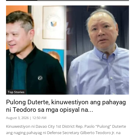
Top Stories
Pulong Duterte, kinuwestiyon ang pahayag
ni Teodoro sa mga opisyal na...
August 3, 2026 | 12:50 AM
Kinuwestiyon ni Davao City 1st District Rep. Paolo “Pulong” Duterte
ang naging pahayag ni Defense Secretary Gilberto Teodoro Jr. na