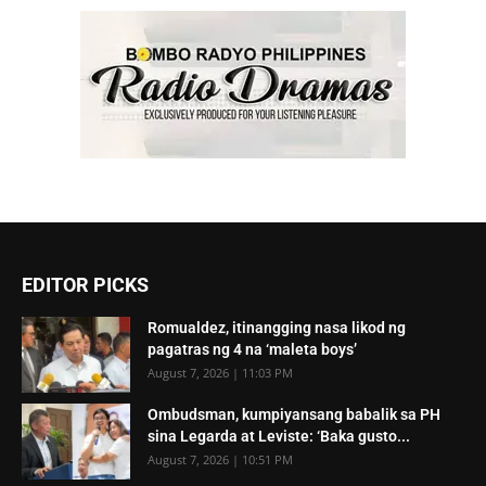
EDITOR PICKS
Romualdez, itinangging nasa likod ng
pagatras ng 4 na ‘maleta boys’
August 7, 2026 | 11:03 PM
Ombudsman, kumpiyansang babalik sa PH
sina Legarda at Leviste: ‘Baka gusto...
August 7, 2026 | 10:51 PM