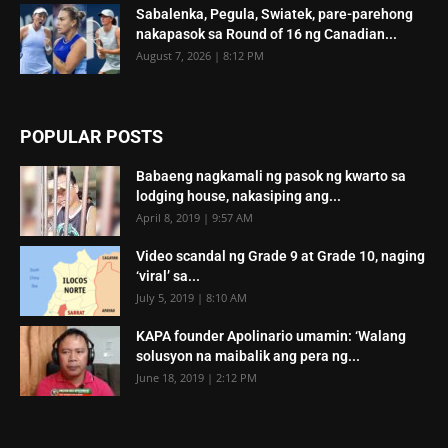
Sabalenka, Pegula, Swiatek, pare-parehong
nakapasok sa Round of 16 ng Canadian...
August 7, 2026 | 8:12 PM
POPULAR POSTS
Babaeng nagkamali ng pasok ng kwarto sa
lodging house, nakasiping ang...
April 8, 2019 | 9:57 AM
Video scandal ng Grade 9 at Grade 10, naging
‘viral’ sa...
July 5, 2019 | 8:10 AM
KAPA founder Apolinario umamin: ‘Walang
solusyon na maibalik ang pera ng...
June 18, 2019 | 2:12 PM