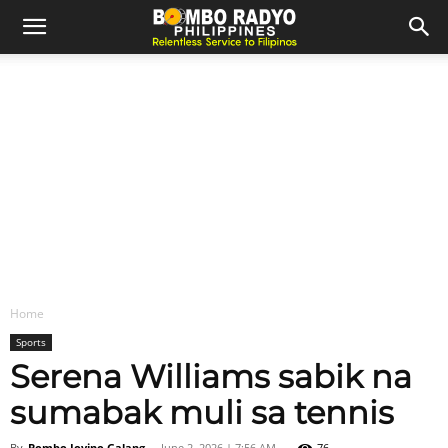
Home
Sports
Serena Williams sabik na
sumabak muli sa tennis
By
Bombo Jovino Galang
-
June 2, 2026 | 7:56 AM
76