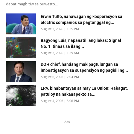
dapat magbitiw sa puwesto...
Erwin Tulfo, nanawagan ng kooperasyon sa
electric companies sa pagtanggal ng...
August 2, 2026 | 1:35 PM
Bagyong Luis, napanatili ang lakas; Signal
No. 1 itinaas sa ilang...
August 3, 2026 | 1:39 AM
DOH chief, handang makipagtulungan sa
imbestigasyon sa suspensiyon ng pagbili ng...
August 6, 2026 | 2:04 PM
LPA, binabantayan sa may La Union; Habagat,
patuloy na nakaaapekto sa...
August 4, 2026 | 5:06 PM
-- Ads --