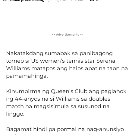
Facebook
X
Viber
Pinter
-- Advertisements --
Nakatakdang sumabak sa panibagong
torneo si US women’s tennis star Serena
Williams matapos ang halos apat na taon na
pamamahinga.
Kinumpirma ng Queen’s Club ang paglahok
ng 44-anyos na si Williams sa doubles
match na magsisimula sa susunod na
linggo.
Bagamat hindi pa pormal na nag-anunsiyo