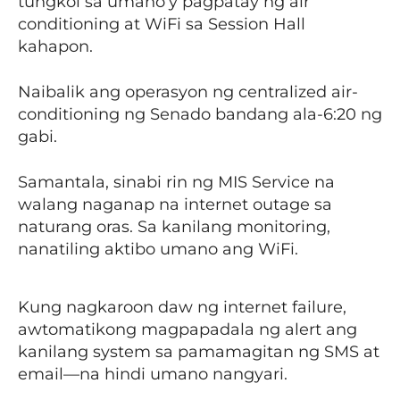
tungkol sa umano’y pagpatay ng air
conditioning at WiFi sa Session Hall
kahapon.
Naibalik ang operasyon ng centralized air-
conditioning ng Senado bandang ala-6:20 ng
gabi.
Samantala, sinabi rin ng MIS Service na
walang naganap na internet outage sa
naturang oras. Sa kanilang monitoring,
nanatiling aktibo umano ang WiFi.
Kung nagkaroon daw ng internet failure,
awtomatikong magpapadala ng alert ang
kanilang system sa pamamagitan ng SMS at
email—na hindi umano nangyari.