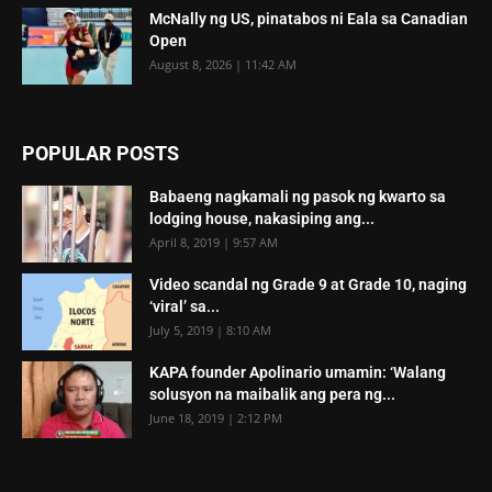
McNally ng US, pinatabos ni Eala sa Canadian
Open
August 8, 2026 | 11:42 AM
POPULAR POSTS
Babaeng nagkamali ng pasok ng kwarto sa
lodging house, nakasiping ang...
April 8, 2019 | 9:57 AM
Video scandal ng Grade 9 at Grade 10, naging
‘viral’ sa...
July 5, 2019 | 8:10 AM
KAPA founder Apolinario umamin: ‘Walang
solusyon na maibalik ang pera ng...
June 18, 2019 | 2:12 PM