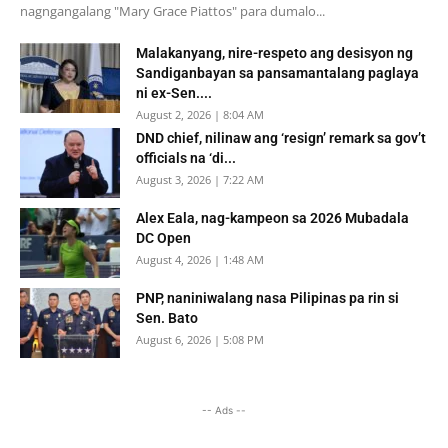
nagngangalang "Mary Grace Piattos" para dumalo...
Malakanyang, nire-respeto ang desisyon ng
Sandiganbayan sa pansamantalang paglaya
ni ex-Sen....
August 2, 2026 | 8:04 AM
DND chief, nilinaw ang ‘resign’ remark sa gov’t
officials na ‘di...
August 3, 2026 | 7:22 AM
Alex Eala, nag-kampeon sa 2026 Mubadala
DC Open
August 4, 2026 | 1:48 AM
PNP, naniniwalang nasa Pilipinas pa rin si
Sen. Bato
August 6, 2026 | 5:08 PM
-- Ads --