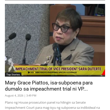
Top Stories
Mary Grace Piattos, isa-subpoena para
dumalo sa impeachment trial ni VP...
August 4, 2026 | 3:49 PM
Plano ng House prosecution panel na hilingin sa Senate
Impeachment Court para mag-isyu ng subpoena sa indibidwal na