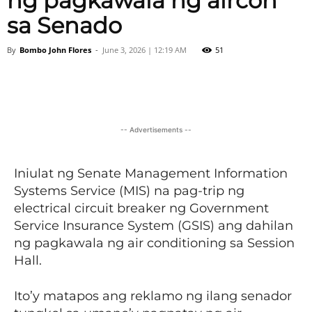
ng pagkawala ng aircon
sa Senado
By
Bombo John Flores
-
June 3, 2026 | 12:19 AM
51
Facebook
X
Viber
Pinter
-- Advertisements --
Iniulat ng Senate Management Information
Systems Service (MIS) na pag-trip ng
electrical circuit breaker ng Government
Service Insurance System (GSIS) ang dahilan
ng pagkawala ng air conditioning sa Session
Hall.
Ito’y matapos ang reklamo ng ilang senador