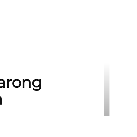
larong
a