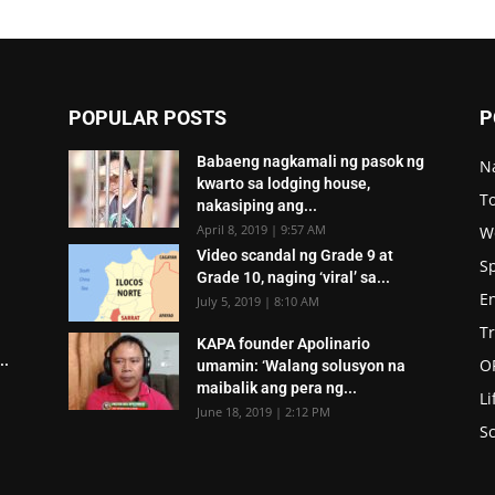
POPULAR POSTS
P
Babaeng nagkamali ng pasok ng
N
kwarto sa lodging house,
To
nakasiping ang...
April 8, 2019 | 9:57 AM
W
Video scandal ng Grade 9 at
S
Grade 10, naging ‘viral’ sa...
E
July 5, 2019 | 8:10 AM
T
KAPA founder Apolinario
..
O
umamin: ‘Walang solusyon na
maibalik ang pera ng...
Li
June 18, 2019 | 2:12 PM
Sc