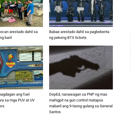
oocan arestado dahil sa
Babae arestado dahil sa pagbebenta
g baril
ng pekeng BTS tickets
nagdagan ang fuel
DepEd, nanawagan sa PNP ng mas
ara sa mga PUV at UV
mahigpit na gun control matapos
ers
mabaril ang 9-taong gulang sa General
Santos