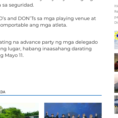
sa seguridad.
It
Re
pa
’s and DON’Ts sa mga playing venue at
Di
komportable ang mga atleta.
ting na advance party ng mga delegado
ng lugar, habang inaasahang darating
 Mayo 11.
KDA