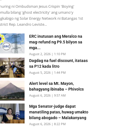
inuring ni Ombudsman Jesus Crispin 'Boying'
mulla bilang 'ghost electricity' ang umano'y
gkabigo ng Solar Energy Network ni Batangas 1st
strict Rep. Leandro Leviste...
ERC inutusan ang Meralco na
mag-refund ng P9.5 bilyon sa
mga...
August 2, 2026 | 1:10 PM
Dagdag na fuel discount, itataas
sa P12 kada litro
August 5, 2026 | 1:44 PM
Alert level sa Mt. Mayon,
bahagyang ibinaba – Phivolcs
August 6, 2026 | 9:57 AM
Mga Senator-judge dapat
manatiling patas, huwag umakto
bilang abogado – Malakanyang
August 6, 2026 | 8:22 PM