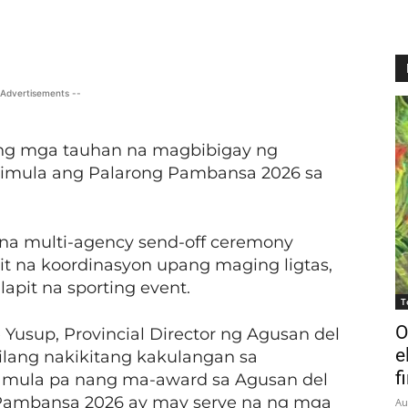
X
Viber
Pinterest
WhatsApp
 Advertisements --
ng mga tauhan na magbibigay ng
simula ang Palarong Pambansa 2026 sa
na multi-agency send-off ceremony
t na koordinasyon upang maging ligtas,
pit na sporting event.
T
O
Yusup, Provincial Director ng Agusan del
e
 silang nakikitang kakulangan sa
f
’t mula pa nang ma-award sa Agusan del
 Pambansa 2026 ay may serye na ng mga
Au