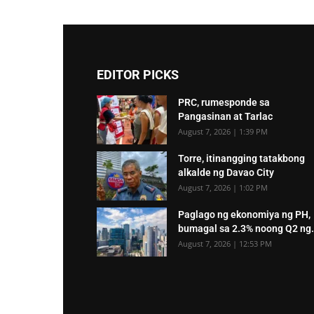
EDITOR PICKS
PRC, rumesponde sa
Pangasinan at Tarlac
August 7, 2026 | 1:39 PM
Torre, itinangging tatakbong
alkalde ng Davao City
August 7, 2026 | 1:02 PM
Paglago ng ekonomiya ng PH,
bumagal sa 2.3% noong Q2 ng.
August 7, 2026 | 12:53 PM