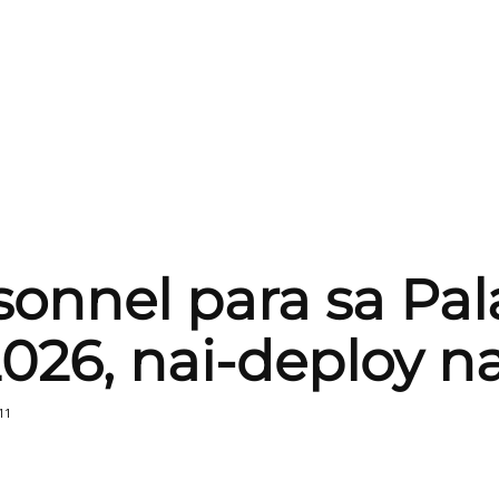
sonnel para sa Pa
26, nai-deploy n
11