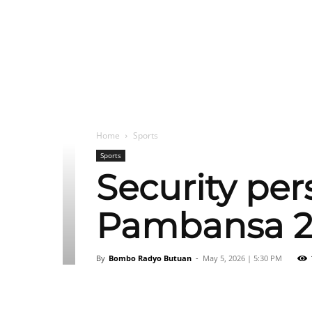
Home
Sports
Sports
Security per
Pambansa 20
By
Bombo Radyo Butuan
-
May 5, 2026 | 5:30 PM