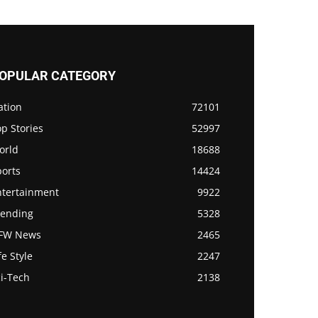
OPULAR CATEGORY
ation
72101
p Stories
52997
orld
18688
ports
14424
ntertainment
9922
rending
5328
FW News
2465
fe Style
2247
i-Tech
2138