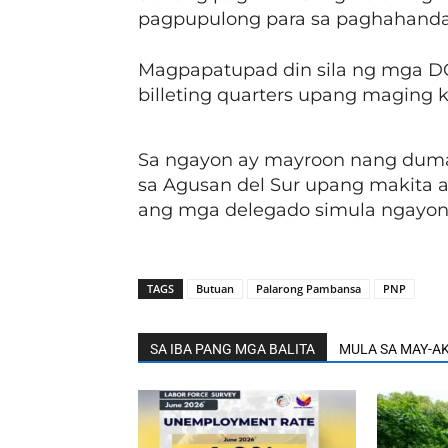
pagpupulong para sa paghahanda 
Magpapatupad din sila ng mga DO
billeting quarters upang maging 
Sa ngayon ay mayroon nang duma
sa Agusan del Sur upang makita a
ang mga delegado simula ngayong
TAGS
Butuan
Palarong Pambansa
PNP
SA IBA PANG MGA BALITA
MULA SA MAY-A