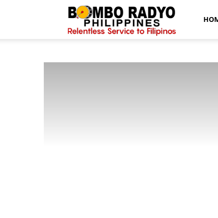
Bombo
HO
Radyo
News