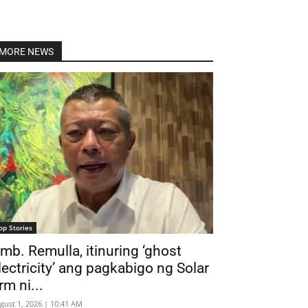
Linkedin
MORE NEWS
op Stories
mb. Remulla, itinuring ‘ghost
lectricity’ ang pagkabigo ng Solar
irm ni...
gust 1, 2026 | 10:41 AM