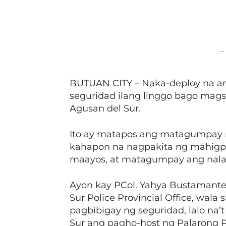
Facebook
Share
--
BUTUAN CITY – Naka-deploy na a
seguridad ilang linggo bago mag
Agusan del Sur.
Ito ay matapos ang matagumpay 
kahapon na nagpakita ng mahigpi
maayos, at matagumpay ang nalala
Ayon kay PCol. Yahya Bustamante 
Sur Police Provincial Office, wala
pagbibigay ng seguridad, lalo na
Sur ang pagho-host ng Palarong