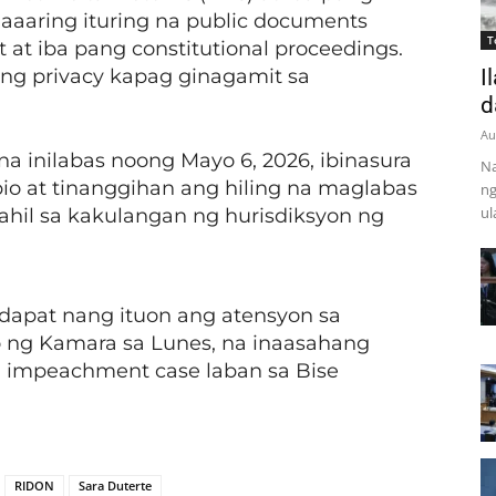
maaaring ituring na public documents
T
at iba pang constitutional proceedings.
w ng privacy kapag ginagamit sa
I
d
Au
a inilabas noong Mayo 6, 2026, ibinasura
Na
rpio at tinanggihan ang hiling na maglabas
ng
ul
 dahil sa kakulangan ng hurisdiksyon ng
s dapat nang ituon ang atensyon sa
 ng Kamara sa Lunes, na inaasahang
g impeachment case laban sa Bise
RIDON
Sara Duterte