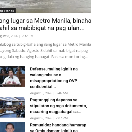
op Stories
lang lugar sa Metro Manila, binaha
ahil sa mabibigat na pag-ulan...
gust 8, 2026 | 2:32 PM
lubog sa tubig-baha ang ilang lugar sa Metro Manila
ayong Sabado, Agosto 8 dahil sa mabibigat na pag-
ang dala ng hanging habagat. Base sa monitoring...
Defense, muling iginiit na
walang misuse o
misappropriation ng OVP
confidential...
August 5, 2026 | 5:46 AM
Pagtanggi ng depensa sa
stipulaton ng mga dokumento,
maaaring magpabagal sa...
August 8, 2026 | 2:07 PM
Romualdez handang humarap
sa Ombudsman; iginiit na