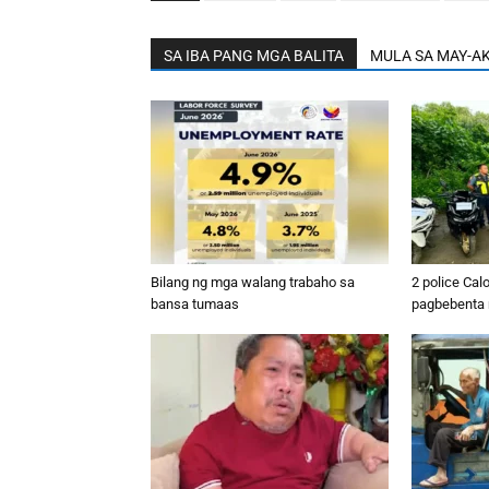
SA IBA PANG MGA BALITA
MULA SA MAY-A
Bilang ng mga walang trabaho sa
2 police Cal
bansa tumaas
pagbebenta n