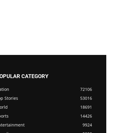
OPULAR CATEGORY
ation
72106
p Stories
53016
orld
18691
ports
14426
ntertainment
9924