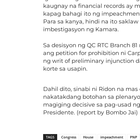
kaugnay na financial records ay 
kapag bahagi ito ng impeachment 
Para sa kanya, hindi na ito sakla
imbestigasyon ng Kamara.
Sa desisyon ng QC RTC Branch 81 n
ang petition for prohibition ni Ca
ng writ of preliminary injunction
korte sa usapin.
Dahil dito, sinabi ni Ridon na ma
nakatakdang botohan sa plenaryo
magiging decisive sa pag-usad n
Presidente. (report by Bombo Jai)
TAGS
Congress
House
impeachment
PNP