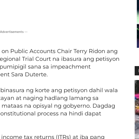
X
Viber
Pinterest
WhatsApp
 Advertisements --
on Public Accounts Chair Terry Ridon ang
gional Trial Court na ibasura ang petisyon
a pumipigil sana sa impeachment
ent Sara Duterte.
binasura ng korte ang petisyon dahil wala
tayan at naging hadlang lamang sa
 mataas na opisyal ng gobyerno. Dagdag
nstitutional process na hindi dapat
income tax returns (ITRs) at iba pang