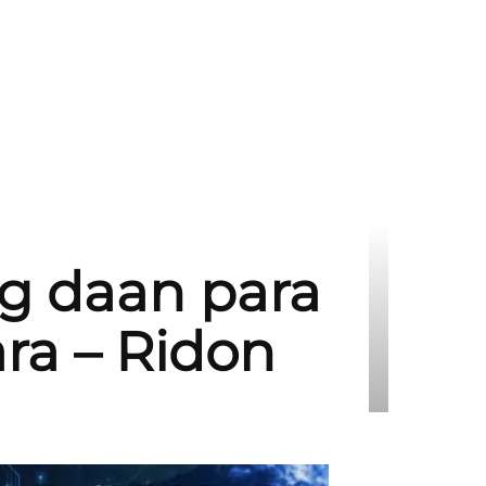
ng daan para
ra – Ridon