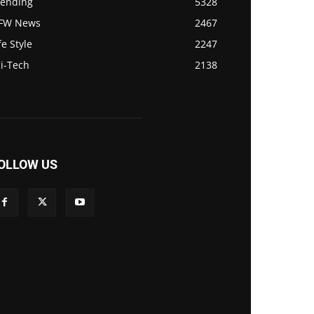
rending
5328
FW News
2467
fe Style
2247
i-Tech
2138
OLLOW US