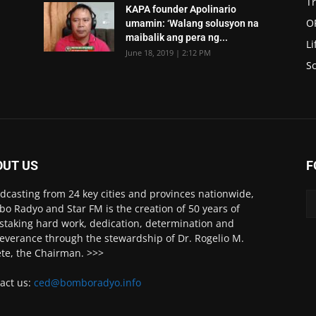
T
KAPA founder Apolinario
O
umamin: ‘Walang solusyon na
maibalik ang pera ng...
Li
June 18, 2019 | 2:12 PM
Sc
OUT US
F
dcasting from 24 key cities and provinces nationwide,
o Radyo and Star FM is the creation of 50 years of
staking hard work, dedication, determination and
everance through the stewardship of Dr. Rogelio M.
ete, the Chairman. >>>
act us:
ced@bomboradyo.info