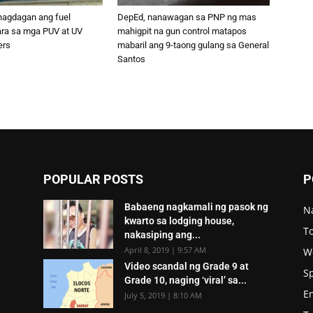
nagdagan ang fuel
DepEd, nanawagan sa PNP ng mas
ara sa mga PUV at UV
mahigpit na gun control matapos
ers
mabaril ang 9-taong gulang sa General
Santos
POPULAR POSTS
P
Babaeng nagkamali ng pasok ng
N
kwarto sa lodging house,
To
nakasiping ang...
April 8, 2019 | 9:57 AM
W
Video scandal ng Grade 9 at
S
Grade 10, naging ‘viral’ sa...
E
July 5, 2019 | 8:10 AM