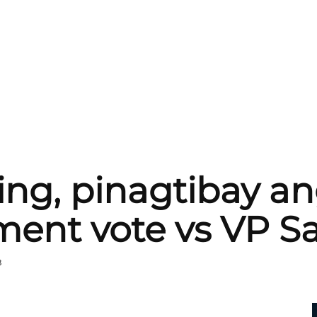
ing, pinagtibay a
ent vote vs VP Sa
8