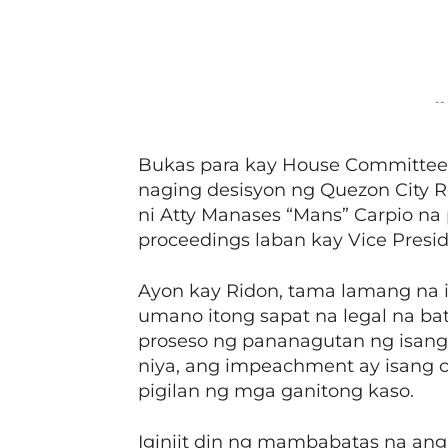
Facebook
Share
--
Bukas para kay House Committee 
naging desisyon ng Quezon City Re
ni Atty Manases “Mans” Carpio n
proceedings laban kay Vice Presid
Ayon kay Ridon, tama lamang na i
umano itong sapat na legal na ba
proseso ng pananagutan ng isang
niya, ang impeachment ay isang co
pigilan ng mga ganitong kaso.
Iginiit din ng mambabatas na ang 