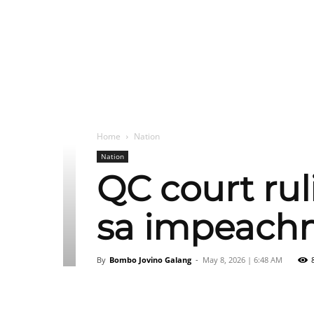
Home
Nation
Nation
QC court rul
sa impeachm
By
Bombo Jovino Galang
-
May 8, 2026 | 6:48 AM