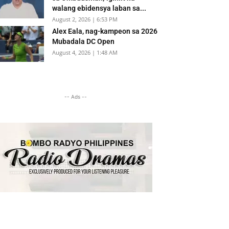
walang ebidensya laban sa...
August 2, 2026 | 6:53 PM
Alex Eala, nag-kampeon sa 2026
Mubadala DC Open
August 4, 2026 | 1:48 AM
-- Ads --