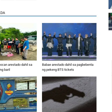
KDA
oocan arestado dahil sa
Babae arestado dahil sa pagbebenta
g baril
ng pekeng BTS tickets