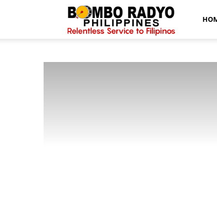
Bombo
HO
Radyo
News