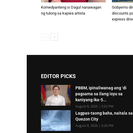
Komedyanteng si Dagul nanawagan
Gobyerno di
ng tulong sa kapwa artista
discounts p
express driv
EDITOR PICKS
PBBM, ipinaliwanag ang ‘di
pagsama sa ilang isyu sa
kaniyang ika-5...
August 8, 2026 | 3:52 PM
Lagpas-taong baha, naitala sa
Quezon City
August 8, 2026 | 3:26 PM