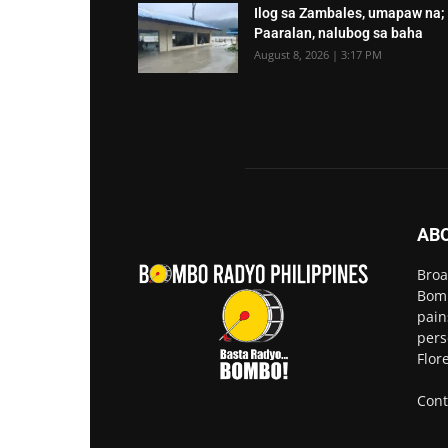
Ilog sa Zambales, umapaw na;
Paaralan, nalubog sa baha
August 8, 2026 | 3:17 PM
AB
Broa
Bomb
pain
pers
Flor
Cont