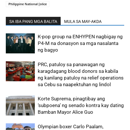
Philippine National [olice
SA IBA PANG MGA BALITA
MULA SA MAY-AKDA
K-pop group na ENHYPEN nagbigay ng
P4-M na donasyon sa mga nasalanta
ng bagyo
PRC, patuloy sa panawagan ng
karagdagang blood donors sa kabila
ng kanilang patuloy na relief operations
sa Cebu sa naapektuhan ng lindol
Korte Suprema, pinagtibay ang
‘subpoena’ ng senado kontra kay dating
Bamban Mayor Alice Guo
Olympian boxer Carlo Paalam,