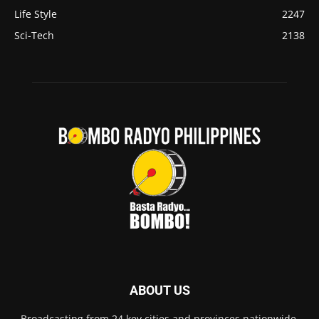
Life Style
2247
Sci-Tech
2138
ABOUT US
Broadcasting from 24 key cities and provinces nationwide,