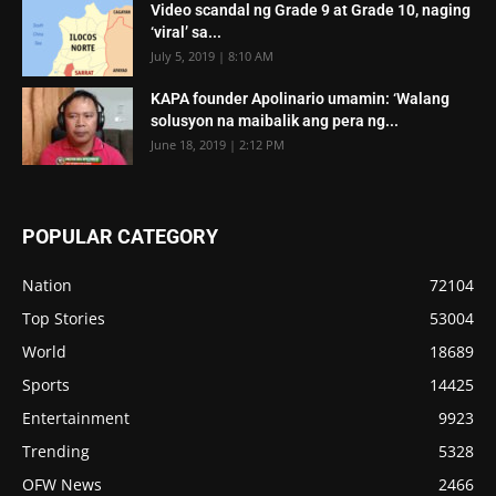
Video scandal ng Grade 9 at Grade 10, naging
‘viral’ sa...
July 5, 2019 | 8:10 AM
KAPA founder Apolinario umamin: ‘Walang
solusyon na maibalik ang pera ng...
June 18, 2019 | 2:12 PM
POPULAR CATEGORY
Nation
72104
Top Stories
53004
World
18689
Sports
14425
Entertainment
9923
Trending
5328
OFW News
2466