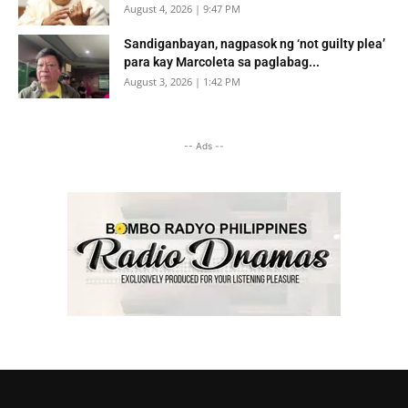
August 4, 2026 | 9:47 PM
Sandiganbayan, nagpasok ng ‘not guilty plea’
para kay Marcoleta sa paglabag...
August 3, 2026 | 1:42 PM
-- Ads --