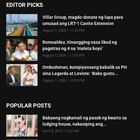
EDITOR PICKS
Villar Group, magdo-donate ng lupa para
umusad ang LRT-1 Cavite Extension
August 7, 2026 | 11:25 PM
Romualdez, itinangging nasa likod ng
pagatras ng 4 na ‘maleta boys’
August 7, 2026 | 11:03 PM
Ombudsman, kumpiyansang babalik sa PH
sina Legarda at Leviste: ‘Baka gusto...
August 7, 2026 | 10:51 PM
POPULAR POSTS
Babaeng nagkamali ng pasok ng kwarto sa
lodging house, nakasiping ang...
April 8, 2019 | 9:57 AM