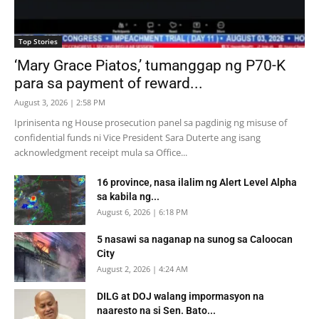
Top Stories
‘Mary Grace Piatos,’ tumanggap ng P70-K
para sa payment of reward...
August 3, 2026 | 2:58 PM
Iprinisenta ng House prosecution panel sa pagdinig ng misuse of
confidential funds ni Vice President Sara Duterte ang isang
acknowledgment receipt mula sa Office...
16 province, nasa ilalim ng Alert Level Alpha
sa kabila ng...
August 6, 2026 | 6:18 PM
5 nasawi sa naganap na sunog sa Caloocan
City
August 2, 2026 | 4:24 AM
DILG at DOJ walang impormasyon na
naaresto na si Sen. Bato...