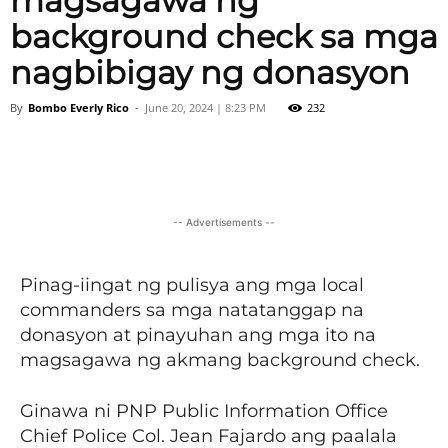
magsagawa ng
background check sa mga
nagbibigay ng donasyon
By
Bombo Everly Rico
-
June 20, 2024 | 8:23 PM
232
Facebook
X
Viber
Pinter
-- Advertisements --
Pinag-iingat ng pulisya ang mga local
commanders sa mga natatanggap na
donasyon at pinayuhan ang mga ito na
magsagawa ng akmang background check.
Ginawa ni PNP Public Information Office
Chief Police Col. Jean Fajardo ang paalala