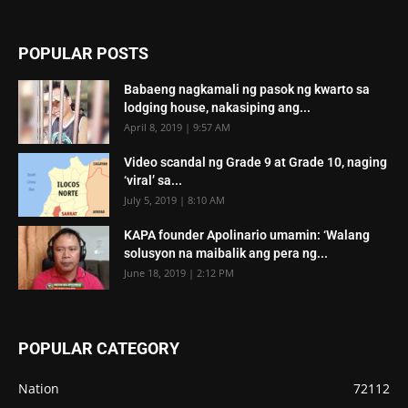
POPULAR POSTS
Babaeng nagkamali ng pasok ng kwarto sa
lodging house, nakasiping ang...
April 8, 2019 | 9:57 AM
Video scandal ng Grade 9 at Grade 10, naging
‘viral’ sa...
July 5, 2019 | 8:10 AM
KAPA founder Apolinario umamin: ‘Walang
solusyon na maibalik ang pera ng...
June 18, 2019 | 2:12 PM
POPULAR CATEGORY
Nation
72112