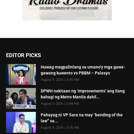
EDITOR PICKS
Huwag magpalinlang sa umano’y mga gawa-
gawang kuwento vs PBBM – Palasyo
August 9, 2026 | 6:45 AM
DPWH nakitaan ng ‘improvements’ ang ilang
bahagi ng Metro Manila dahil...
August 9, 2026 | 6:44 AM
Pahayag ni VP Sara na may “bending of the
law” sa...
August 9, 2026 | 6:35 AM