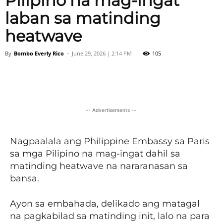
Pilipino na mag-ingat
laban sa matinding
heatwave
By
Bombo Everly Rico
-
June 29, 2026 | 2:14 PM
105
Facebook
X
Viber
Pinter
-- Advertisements --
Nagpaalala ang Philippine Embassy sa Paris
sa mga Pilipino na mag-ingat dahil sa
matinding heatwave na nararanasan sa
bansa.
Ayon sa embahada, delikado ang matagal
na pagkabilad sa matinding init, lalo na para