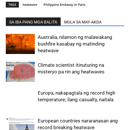
TAGS
heatwave
Philippine Embassy in Paris
SA IBA PANG MGA BALITA
MULA SA MAY-AKDA
Australia, nilamon ng malawakang
bushfire kasabay ng matinding
heatwave
Climate scientist itinuturing na
misteryo pa rin ang heatwaves
Europa, nakapagtala ng record high
temperature; ilang casualty, naitala
European countries nararanasan ang
record breaking heatwave