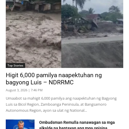
Top Stories
Higit 6,000 pamilya naapektuhan ng
bagyong Luis – NDRRMC
August 3, 2026 | 7:46 PM
Umaabot sa mahigit 6,000 pamilya ang naapektuhan ng Bagyong
Luis sa Bicol Region, Zamboanga Peninsula, at Bangsamoro
Autonomous Region, ayon sa ulat ng National...
Ombudsman Remulla nanawagan sa mga
alkalde na bantayan ang mga opisina...