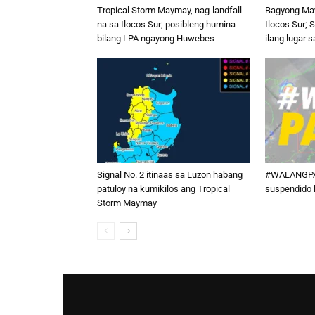
Tropical Storm Maymay, nag-landfall
Bagyong May
na sa Ilocos Sur; posibleng humina
Ilocos Sur; S
bilang LPA ngayong Huwebes
ilang lugar 
Signal No. 2 itinaas sa Luzon habang
#WALANGPA
patuloy na kumikilos ang Tropical
suspendido 
Storm Maymay