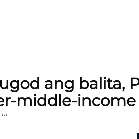
god ang balita, P
r-middle-income 
171