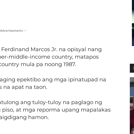
X
Viber
Pinterest
WhatsApp
 Advertisements --
 Ferdinand Marcos Jr. na opisyal nang
pper-middle-income country, matapos
country mula pa noong 1987.
naging epektibo ang mga ipinatupad na
s na apat na taon.
tulong ang tuloy-tuloy na paglago ng
 piso, at mga reporma upang mapalakas
daigdigang hamon.