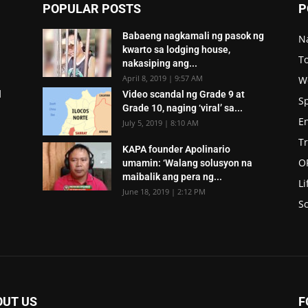
POPULAR POSTS
P
Babaeng nagkamali ng pasok ng
N
kwarto sa lodging house,
To
nakasiping ang...
April 8, 2019 | 9:57 AM
W
l
Video scandal ng Grade 9 at
S
Grade 10, naging ‘viral’ sa...
E
July 5, 2019 | 8:10 AM
T
KAPA founder Apolinario
O
umamin: ‘Walang solusyon na
maibalik ang pera ng...
Li
June 18, 2019 | 2:12 PM
Sc
OUT US
F