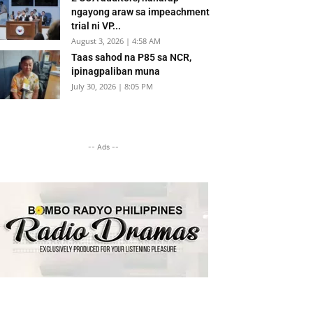
ngayong araw sa impeachment
trial ni VP...
August 3, 2026 | 4:58 AM
Taas sahod na P85 sa NCR,
ipinagpaliban muna
July 30, 2026 | 8:05 PM
-- Ads --