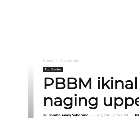
Home
Top Stories
Top Stories
PBBM ikinalu
naging uppe
By
Bombo Analy Soberano
-
July 2, 2026 | 1:53 PM