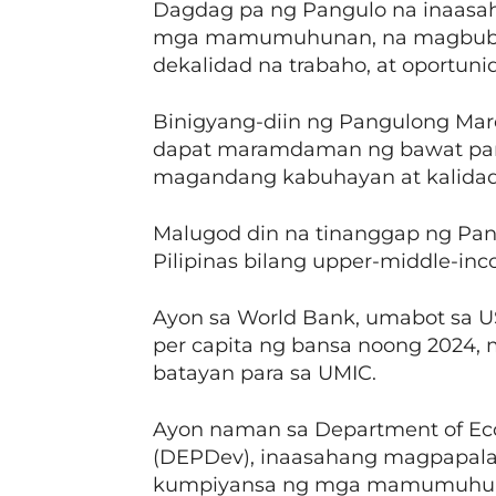
Dagdag pa ng Pangulo na inaasa
mga mamumuhunan, na magbubu
dekalidad na trabaho, at oportuni
Binigyang-diin ng Pangulong Mar
dapat maramdaman ng bawat pa
magandang kabuhayan at kalidad
Malugod din na tinanggap ng Pan
Pilipinas bilang upper-middle-inc
Ayon sa World Bank, umabot sa US
per capita ng bansa noong 2024, 
batayan para sa UMIC.
Ayon naman sa Department of Ec
(DEPDev), inaasahang magpapalak
kumpiyansa ng mga mamumuhun