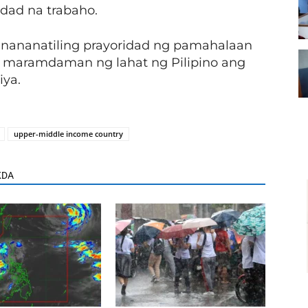
idad na trabaho.
 nananatiling prayoridad ng pamahalaan
 maramdaman ng lahat ng Pilipino ang
ya.
upper-middle income country
KDA