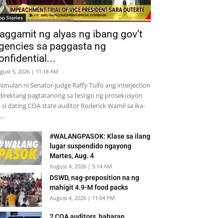
op Stories
aggamit ng alyas ng ibang gov’t
gencies sa paggasta ng
onfidential...
gust 5, 2026 | 11:18 AM
nimulan ni Senator-judge Raffy Tulfo ang interjection
direktang pagtatanong sa testigo ng prosekusyon
 si dating COA state auditor Roderick Wamil sa ika-
..
#WALANGPASOK: Klase sa ilang
lugar suspendido ngayong
Martes, Aug. 4
August 4, 2026 | 5:14 AM
DSWD, nag-preposition na ng
mahigit 4.9-M food packs
August 4, 2026 | 11:04 PM
2 COA auditors, haharap