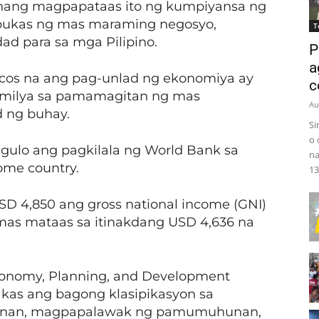
hang magpapataas ito ng kumpiyansa ng
kas ng mas maraming negosyo,
T
dad para sa mga Pilipino.
P
a
cos na ang pag-unlad ng ekonomiya ay
c
milya sa pamamagitan ng mas
Au
 ng buhay.
Si
o 
gulo ang pagkilala ng World Bank sa
na
ome country.
13.
D 4,850 ang gross national income (GNI)
mas mataas sa itinakdang USD 4,636 na
onomy, Planning, and Development
as ang bagong klasipikasyon sa
an, magpapalawak ng pamumuhunan,