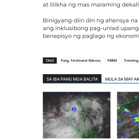
at lilikha ng mas maraming dekal
Binigyang-diin din ng ahensya na
ang inklusibong pag-unlad upang
benepisyo ng paglago ng ekonomi
TAGS
Pang. Ferdinand MArcos
PBBM
Trending
SA IBA PANG MGA BALITA
MULA SA MAY-A