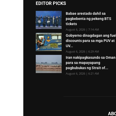
EDITOR PICKS
Babae arestado dahil sa
pagbebenta ng pekeng BTS
tickets
August 6, 2026 | 7:14 AM
Gobyerno dinagdagan ang fue
discounts para sa mga PUV at
UV...
August 6, 2026 | 6:29 AM
Iran nakipagkasundo sa Oman
para sa mapayapang
pagbubukas ng Strait of...
August 6, 2026 | 6:21 AM
AB