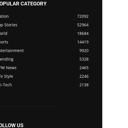
OPULAR CATEGORY
ation
72092
p Stories
52964
orld
18684
ports
14419
ntertainment
9920
rending
5328
FW News
2465
fe Style
2246
i-Tech
2138
OLLOW US