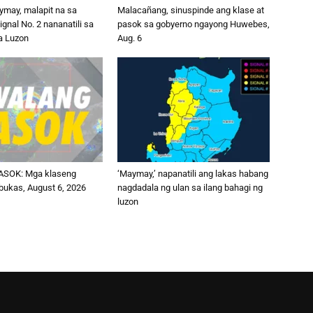
may, malapit na sa
Malacañang, sinuspinde ang klase at
ignal No. 2 nananatili sa
pasok sa gobyerno ngayong Huwebes,
sa Luzon
Aug. 6
SOK: Mga klaseng
‘Maymay,’ napanatili ang lakas habang
bukas, August 6, 2026
nagdadala ng ulan sa ilang bahagi ng
luzon