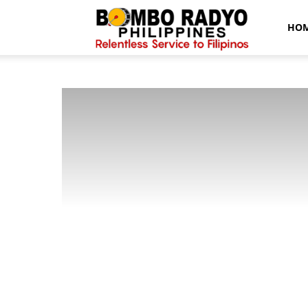
Bombo
HO
Radyo
News