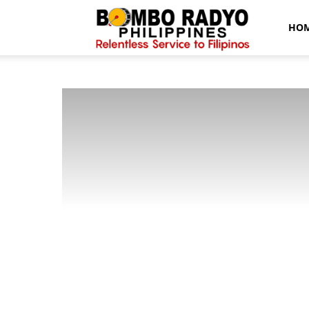
Bombo
HO
Radyo
News