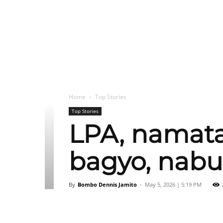
Home
Top Stories
Top Stories
LPA, namata
bagyo, nabu
By
Bombo Dennis Jamito
-
May 5, 2026 | 5:19 PM