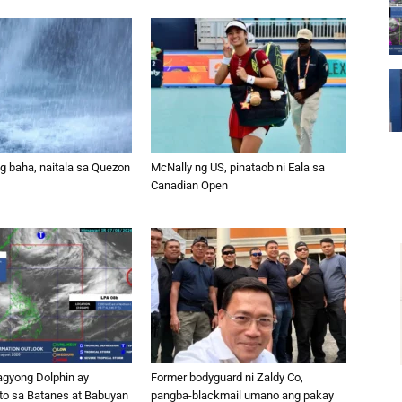
g baha, naitala sa Quezon
McNally ng US, pinataob ni Eala sa
Canadian Open
agyong Dolphin ay
Former bodyguard ni Zaldy Co,
o sa Batanes at Babuyan
pangba-blackmail umano ang pakay