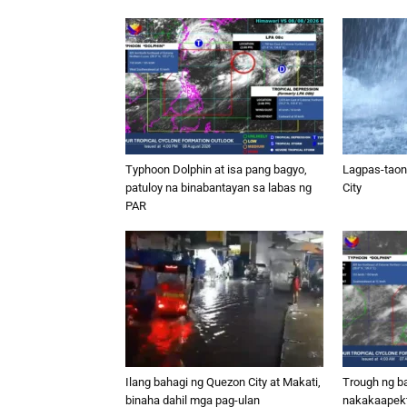
Typhoon Dolphin at isa pang bagyo,
Lagpas-taon
patuloy na binabantayan sa labas ng
City
PAR
Ilang bahagi ng Quezon City at Makati,
Trough ng b
binaha dahil mga pag-ulan
nakakaapekt