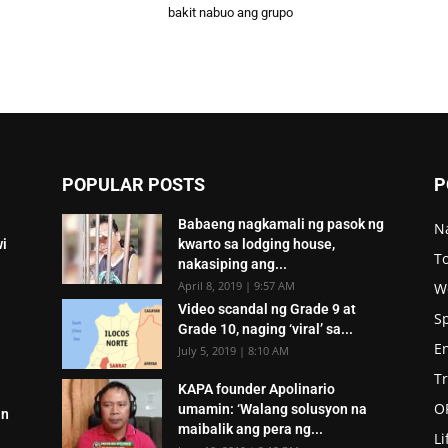
bakit nabuo ang grupo
POPULAR POSTS
P
Babaeng nagkamali ng pasok ng
N
wi
kwarto sa lodging house,
To
nakasiping ang...
April 8, 2019 | 9:57 AM
W
Video scandal ng Grade 9 at
S
Grade 10, naging ‘viral’ sa...
E
July 5, 2019 | 8:10 AM
T
KAPA founder Apolinario
O
umamin: ‘Walang solusyon na
an
maibalik ang pera ng...
Li