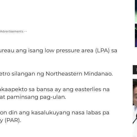
X
Viber
Pinterest
WhatsApp
 Advertisements --
reau ang isang low pressure area (LPA) sa
etro silangan ng Northeastern Mindanao.
kaapekto sa bansa ay ang easterlies na
at paminsang pag-ulan.
sion din ang kasalukuyang nasa labas pa
y (PAR).