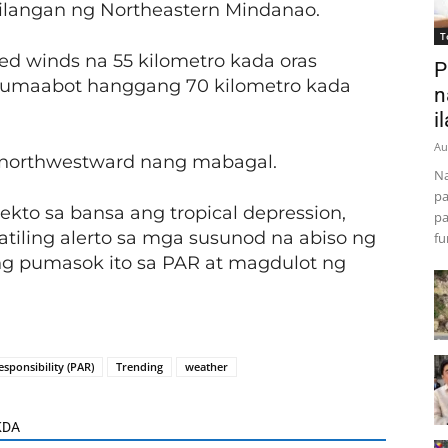
silangan ng Northeastern Mindanao.
T
d winds na 55 kilometro kada oras
P
a umaabot hanggang 70 kilometro kada
n
i
Au
h northwestward nang mabagal.
Na
pa
kto sa bansa ang tropical depression,
pa
iling alerto sa mga susunod na abiso ng
fu
ng pumasok ito sa PAR at magdulot ng
esponsibility (PAR)
Trending
weather
KDA