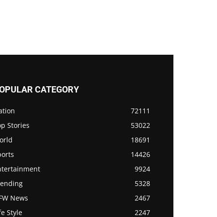
OPULAR CATEGORY
ation
72111
p Stories
53022
orld
18691
ports
14426
ntertainment
9924
rending
5328
FW News
2467
fe Style
2247