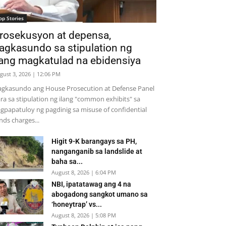
op Stories
rosekusyon at depensa,
agkasundo sa stipulation ng
lang magkatulad na ebidensiya
gust 3, 2026 | 12:06 PM
gkasundo ang House Prosecution at Defense Panel
ra sa stipulation ng ilang "common exhibits" sa
gpapatuloy ng pagdinig sa misuse of confidential
nds charges...
Higit 9-K barangays sa PH,
nanganganib sa landslide at
baha sa...
August 8, 2026 | 6:04 PM
NBI, ipatatawag ang 4 na
abogadong sangkot umano sa
‘honeytrap’ vs...
August 8, 2026 | 5:08 PM