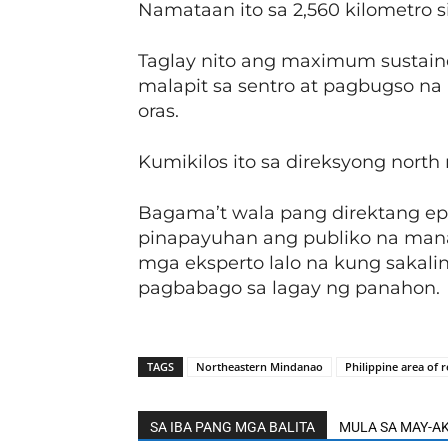
Namataan ito sa 2,560 kilometro 
Taglay nito ang maximum sustaine
malapit sa sentro at pagbugso n
oras.
Kumikilos ito sa direksyong nort
Bagama’t wala pang direktang epe
pinapayuhan ang publiko na manat
mga eksperto lalo na kung sakali
pagbabago sa lagay ng panahon.
TAGS
Northeastern Mindanao
Philippine area of r
SA IBA PANG MGA BALITA
MULA SA MAY-A