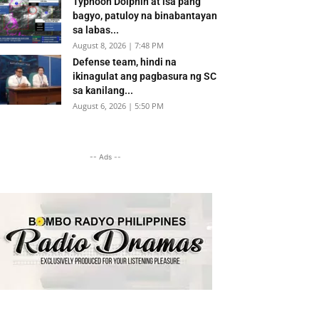
Typhoon Dolphin at isa pang
bagyo, patuloy na binabantayan
sa labas...
August 8, 2026 | 7:48 PM
Defense team, hindi na
ikinagulat ang pagbasura ng SC
sa kanilang...
August 6, 2026 | 5:50 PM
-- Ads --