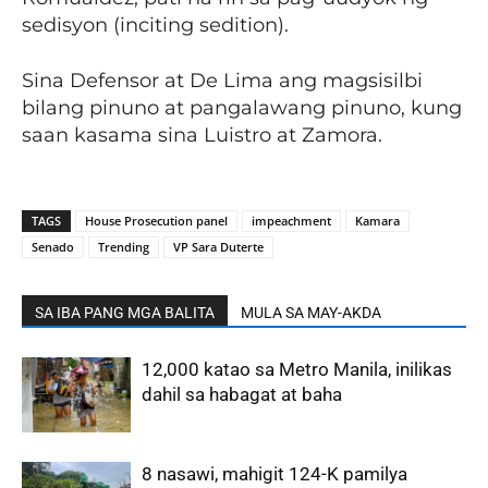
sedisyon (inciting sedition).
Sina Defensor at De Lima ang magsisilbi
bilang pinuno at pangalawang pinuno, kung
saan kasama sina Luistro at Zamora.
TAGS
House Prosecution panel
impeachment
Kamara
Senado
Trending
VP Sara Duterte
SA IBA PANG MGA BALITA
MULA SA MAY-AKDA
12,000 katao sa Metro Manila, inilikas
dahil sa habagat at baha
8 nasawi, mahigit 124-K pamilya