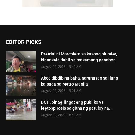
EDITOR PICKS
Pretrial ni Marcoleta sa kasong plunder,
kinansela dahil sa masamang panahon
August 10, 2026 | 9:40 AM
Abot-dibdib na baha, naranasan sa ilang
kalsada sa Metro Manila
August 10, 2026 | 9:21 AM
DOH, pinag-iingat ang publiko vs
leptospirosis sa gitna ng patuloy na...
August 10, 2026 | 8:40 AM