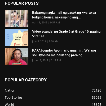
POPULAR POSTS
Babaeng nagkamali ng pasok ng kwarto sa
lodging house, nakasiping ang...
April 8, 2019 | 9:57 AM
Video scandal ng Grade 9 at Grade 10, naging
‘viral’ sa...
July 5, 2019 | 8:10 AM
KAPA founder Apolinario umamin: ‘Walang
solusyon na maibalik ang pera ng...
June 18, 2019 | 2:12 PM
POPULAR CATEGORY
Nation
72126
Top Stories
53055
World
18695