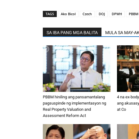
TAGS
Ako Bicol
Czech
DOJ
DPWH
PBBM
SA IBA PANG MGA BALITA
MULA SA MAY-A
PBBM hiniling ang pansamantalang
4 na ex-body
pagsuspinde ng implementasyon ng
ang akusasy
Real Property Valuation and
at Co
Assessment Reform Act