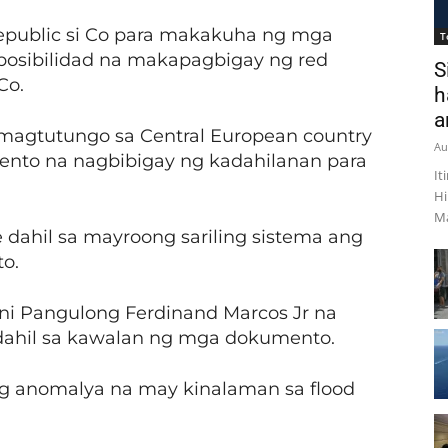
epublic si Co para makakuha ng mga
T
osibilidad na makapagbigay ng red
S
Co.
h
a
agtutungo sa Central European country
Au
ento na nagbibigay ng kadahilanan para
It
Hi
Ma
e dahil sa mayroong sariling sistema ang
to.
i Pangulong Ferdinand Marcos Jr na
 dahil sa kawalan ng mga dokumento.
ang anomalya na may kinalaman sa flood