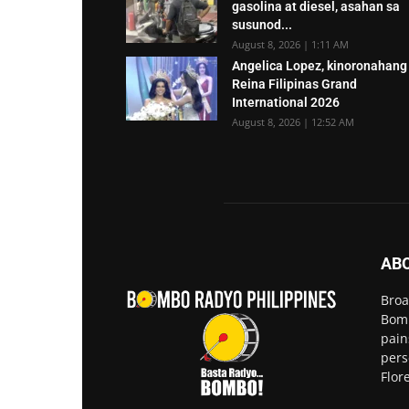
gasolina at diesel, asahan sa
susunod...
August 8, 2026 | 1:11 AM
Angelica Lopez, kinoronahang
Reina Filipinas Grand
International 2026
August 8, 2026 | 12:52 AM
AB
Broa
Bomb
pain
pers
Flor