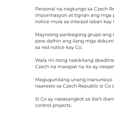
Personal na nagtungo sa Czech R
impormasyon at tignan ang mga p
notice mula sa interpol laban kay 
Mayroong panbagong grupo ang m
para dalhin ang ilang mga dokum
sa red notice kay Co.
Wala rin itong nakikitang deadlin
Czech na marapat na ito ay irespe
Magugunitang unang inanunsiyo n
naaresto sa Czech Republic si Co
Si Co ay nasasangkot sa iba’t-ib
control projects.