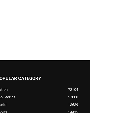
OPULAR CATEGORY
ation
72104
p Stories
53008
orld
18689
ports
14425