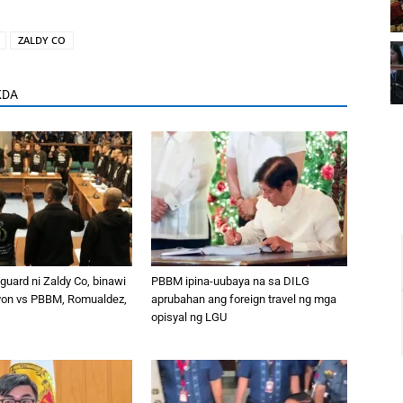
ZALDY CO
KDA
guard ni Zaldy Co, binawi
PBBM ipina-uubaya na sa DILG
on vs PBBM, Romualdez,
aprubahan ang foreign travel ng mga
opisyal ng LGU