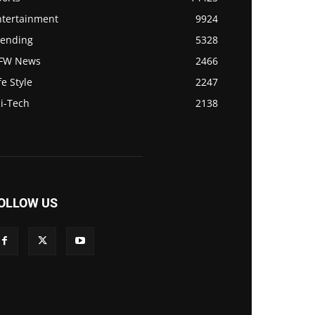
ntertainment
9924
rending
5328
FW News
2466
fe Style
2247
i-Tech
2138
OLLOW US