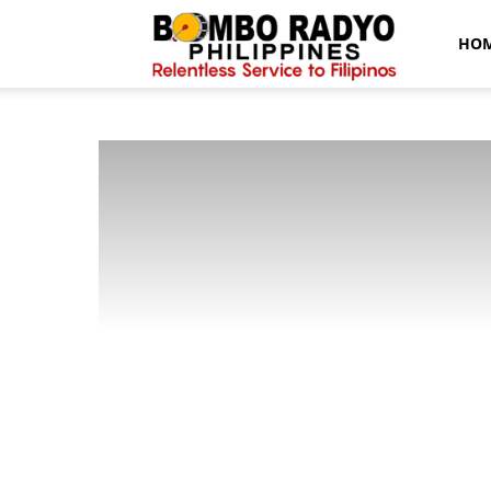
Bombo
HO
Radyo
News