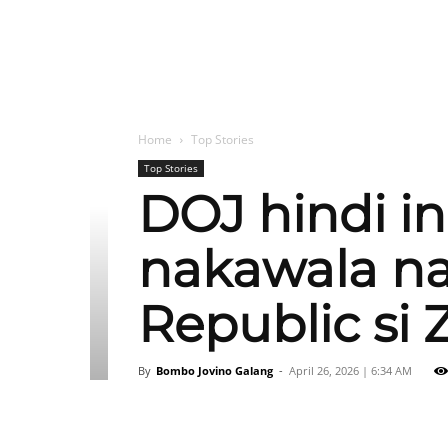
Home
Top Stories
Top Stories
DOJ hindi in
nakawala na
Republic si 
By
Bombo Jovino Galang
-
April 26, 2026 | 6:34 AM