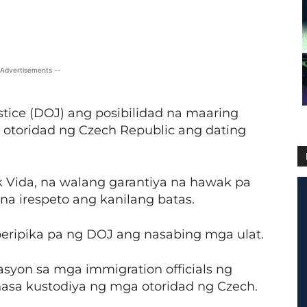
X
Viber
Pinterest
WhatsApp
 Advertisements --
stice (DOJ) ang posibilidad na maaring
 otoridad ng Czech Republic ang dating
k Vida, na walang garantiya na hawak pa
na irespeto ang kanilang batas.
eripika pa ng DOJ ang nasabing mga ulat.
yon sa mga immigration officials ng
y nasa kustodiya ng mga otoridad ng Czech.