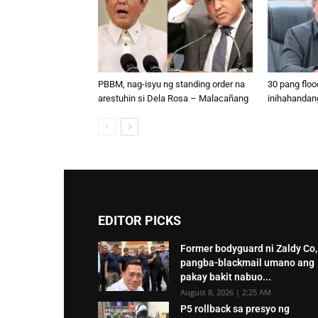
PBBM, nag-isyu ng standing order na
30 pang floo
arestuhin si Dela Rosa – Malacañang
inihahandan
EDITOR PICKS
Former bodyguard ni Zaldy Co,
pangba-blackmail umano ang
pakay bakit nabuo...
August 8, 2026 | 2:25 AM
P5 rollback sa presyo ng