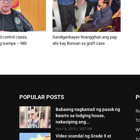
d control cases,
Sandiganbayan tinanggihan ang pag-
g isampa – NBI
alis kay Bonoan sa graft case
POPULAR POSTS
P
Babaeng nagkamali ng pasok ng
N
kwarto sa lodging house,
To
nakasiping ang...
April 8, 2019 | 9:57 AM
W
Video scandal ng Grade 9 at
S