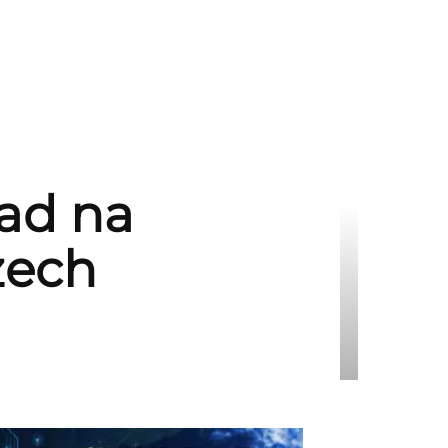
dad na
zech