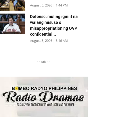
August 5, 2026 | 1:44 PM
Defense, muling iginiit na
walang misuse o
misappropriation ng OVP
confidential...
August 5, 2026 | 5:46 AM
-- Ads --