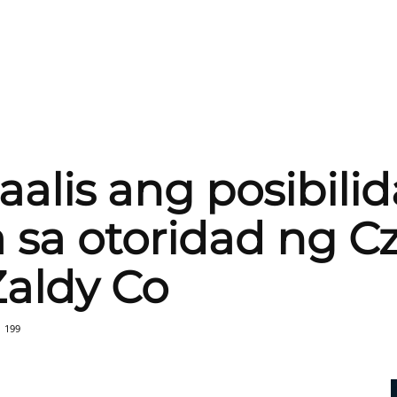
aalis ang posibili
 sa otoridad ng C
Zaldy Co
199