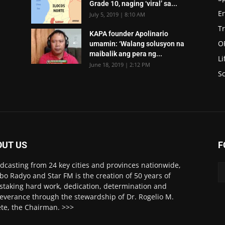
Grade 10, naging ‘viral’ sa...
E
July 5, 2019 | 8:10 AM
T
KAPA founder Apolinario
O
umamin: ‘Walang solusyon na
maibalik ang pera ng...
Li
June 18, 2019 | 2:12 PM
Sc
OUT US
F
dcasting from 24 key cities and provinces nationwide,
o Radyo and Star FM is the creation of 50 years of
staking hard work, dedication, determination and
everance through the stewardship of Dr. Rogelio M.
ete, the Chairman. >>>