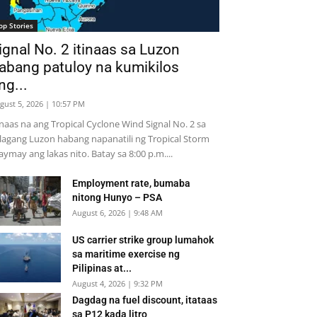
op Stories
ignal No. 2 itinaas sa Luzon
abang patuloy na kumikilos
ng...
gust 5, 2026 | 10:57 PM
inaas na ang Tropical Cyclone Wind Signal No. 2 sa
lagang Luzon habang napanatili ng Tropical Storm
ymay ang lakas nito. Batay sa 8:00 p.m....
Employment rate, bumaba
nitong Hunyo – PSA
August 6, 2026 | 9:48 AM
US carrier strike group lumahok
sa maritime exercise ng
Pilipinas at...
August 4, 2026 | 9:32 PM
Dagdag na fuel discount, itataas
sa P12 kada litro