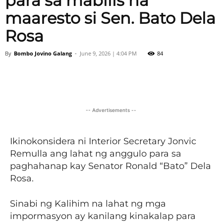
para sa mabilis na
maaresto si Sen. Bato Dela
Rosa
By
Bombo Jovino Galang
-
June 9, 2026 | 4:04 PM
84
Facebook
X
Viber
Pinter
-- Advertisements --
Ikinokonsidera ni Interior Secretary Jonvic
Remulla ang lahat ng anggulo para sa
paghahanap kay Senator Ronald “Bato” Dela
Rosa.
Sinabi ng Kalihim na lahat ng mga
impormasyon ay kanilang kinakalap para