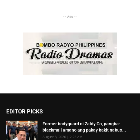
-- Ads --
EDITOR PICKS
Former bodyguard ni Zaldy Co, pangba-
blackmail umano ang pakay bakit nabuo...
August 8, 2026 | 2:25 AM