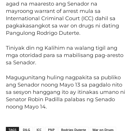
agad na maaresto ang Senador na
mayroong warrant of arrest mula sa
International Criminal Court (ICC) dahil sa
pagkakasangkot sa war on drugs ni dating
Pangulong Rodrigo Duterte.
Tiniyak din ng Kalihim na walang tigil ang
mga otoridad para sa mabilisang pag-aresto
sa Senador.
Magugunitang huling nagpakita sa publiko
ang Senador noong Mayo 13 sa pagdalo nito
sa sesyon hanggang ito ay itinakas umano ni
Senator Robin Padilla palabas ng Senado
noong Mayo 14.
TAGS
DILG
ICC
PNP
Rodrigo Duterte
War on Drugs