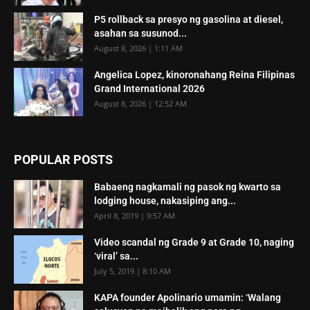
P5 rollback sa presyo ng gasolina at diesel,
asahan sa susunod...
August 8, 2026 | 1:11 AM
Angelica Lopez, kinoronahang Reina Filipinas
Grand International 2026
August 8, 2026 | 12:52 AM
POPULAR POSTS
Babaeng nagkamali ng pasok ng kwarto sa
lodging house, nakasiping ang...
April 8, 2019 | 9:57 AM
Video scandal ng Grade 9 at Grade 10, naging
‘viral’ sa...
July 5, 2019 | 8:10 AM
KAPA founder Apolinario umamin: ‘Walang