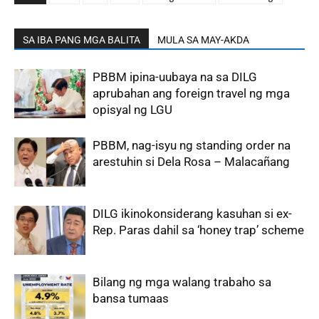
SA IBA PANG MGA BALITA
MULA SA MAY-AKDA
PBBM ipina-uubaya na sa DILG
aprubahan ang foreign travel ng mga
opisyal ng LGU
PBBM, nag-isyu ng standing order na
arestuhin si Dela Rosa – Malacañang
DILG ikinokonsiderang kasuhan si ex-
Rep. Paras dahil sa ‘honey trap’ scheme
Bilang ng mga walang trabaho sa
bansa tumaas