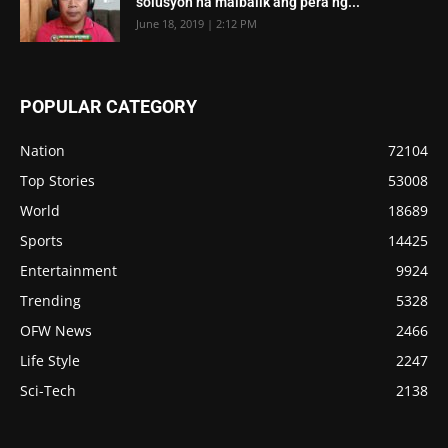
solusyon na maibalik ang pera ng...
June 18, 2019 | 2:12 PM
POPULAR CATEGORY
Nation
72104
Top Stories
53008
World
18689
Sports
14425
Entertainment
9924
Trending
5328
OFW News
2466
Life Style
2247
Sci-Tech
2138