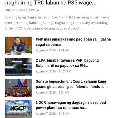
naghain ng TRO laban sa P85 wage...
August 4, 2026 | 4:39 AM
Ibinunyag ng Nagkaisa Labor Coalition (NLC) na isang government
contractor ang kabilang sa mga naghain ng temporary restraining
order (TRO) upang ipahinto ang pagpapatupad...
PNP mas pinalakas ang paglaban sa iligal na
sugal sa bansa
August 4, 2026 | 9:31 AM
2 LPA, binabantayan sa PAR; bagyong
Dolphin, ‘di na papasok sa PH...
August 4, 2026 | 11:52 AM
Senate Impeachment Court, aalamin kung
paano ginastos ang confidential funds sa...
August 3, 2026 | 8:54 AM
NGCP, nanawagan ng dagdag na baseload
power plants sa tumataas na...
August 7, 2026 | 5:15 AM