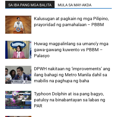
SA IBA PANG MGA BALITA
MULA SA MAY-AKDA
Kalusugan at pagkain ng mga Pilipino,
prayoridad ng pamahalaan – PBBM
Huwag magpalinlang sa umano’y mga
gawa-gawang kuwento vs PBBM –
Palasyo
DPWH nakitaan ng ‘improvements’ ang
ilang bahagi ng Metro Manila dahil sa
mabilis na paghupa ng baha
Typhoon Dolphin at isa pang bagyo,
patuloy na binabantayan sa labas ng
PAR