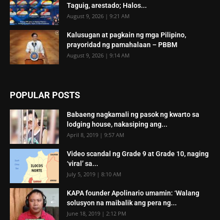
Taguig, arestado; Halos...
August 9, 2026 | 9:21 AM
Kalusugan at pagkain ng mga Pilipino,
prayoridad ng pamahalaan – PBBM
August 9, 2026 | 9:14 AM
POPULAR POSTS
Babaeng nagkamali ng pasok ng kwarto sa
lodging house, nakasiping ang...
April 8, 2019 | 9:57 AM
Video scandal ng Grade 9 at Grade 10, naging
‘viral’ sa...
July 5, 2019 | 8:10 AM
KAPA founder Apolinario umamin: ‘Walang
solusyon na maibalik ang pera ng...
June 18, 2019 | 2:12 PM