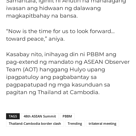
Samantala, iginiit ni Anutin na mahalagang
iwasan ang hidwaan ng dalawang
magkapitbahay na bansa.
“Now is the time for us to look forward…
toward peace,” aniya.
Kasabay nito, inihayag din ni PBBM ang
pag-extend ng mandato ng ASEAN Observer
Team (AOT) hanggang Hulyo upang
ipagpatuloy ang pagbabantay sa
pagpapatupad ng mga kasunduan sa
pagitan ng Thailand at Cambodia.
TAGS
48th ASEAN Summit
PBBM
Thailand-Cambodia border clash
Trending
trilateral meeting