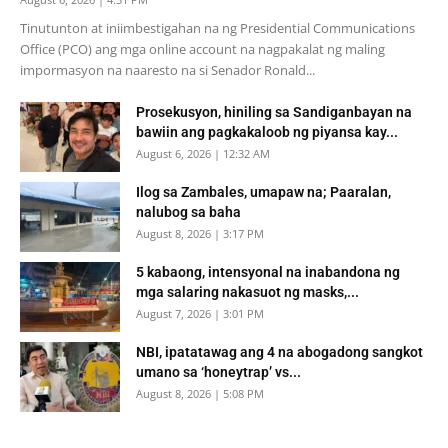
Tinutunton at iniimbestigahan na ng Presidential Communications
Office (PCO) ang mga online account na nagpakalat ng maling
impormasyon na naaresto na si Senador Ronald...
Prosekusyon, hiniling sa Sandiganbayan na
bawiin ang pagkakaloob ng piyansa kay...
August 6, 2026 | 12:32 AM
Ilog sa Zambales, umapaw na; Paaralan,
nalubog sa baha
August 8, 2026 | 3:17 PM
5 kabaong, intensyonal na inabandona ng
mga salaring nakasuot ng masks,...
August 7, 2026 | 3:01 PM
NBI, ipatatawag ang 4 na abogadong sangkot
umano sa ‘honeytrap’ vs...
August 8, 2026 | 5:08 PM