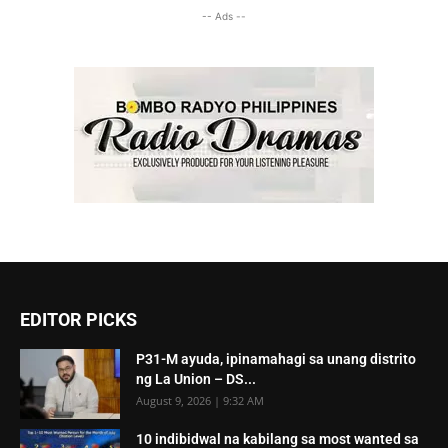
-- Ads --
EDITOR PICKS
P31-M ayuda, ipinamahagi sa unang distrito
ng La Union – DS...
August 9, 2026 | 9:32 AM
10 indibidwal na kabilang sa most wanted sa