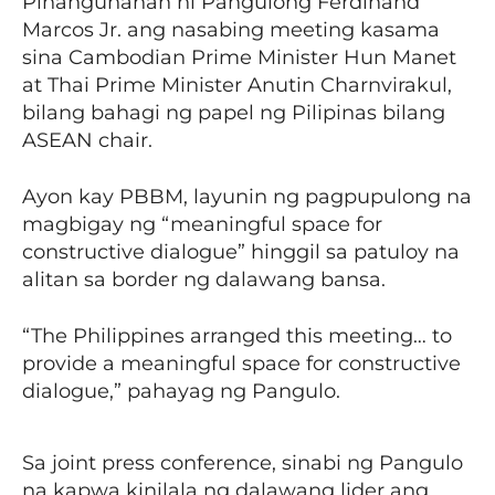
Pinangunahan ni Pangulong Ferdinand
Marcos Jr. ang nasabing meeting kasama
sina Cambodian Prime Minister Hun Manet
at Thai Prime Minister Anutin Charnvirakul,
bilang bahagi ng papel ng Pilipinas bilang
ASEAN chair.
Ayon kay PBBM, layunin ng pagpupulong na
magbigay ng “meaningful space for
constructive dialogue” hinggil sa patuloy na
alitan sa border ng dalawang bansa.
“The Philippines arranged this meeting… to
provide a meaningful space for constructive
dialogue,” pahayag ng Pangulo.
Sa joint press conference, sinabi ng Pangulo
na kapwa kinilala ng dalawang lider ang