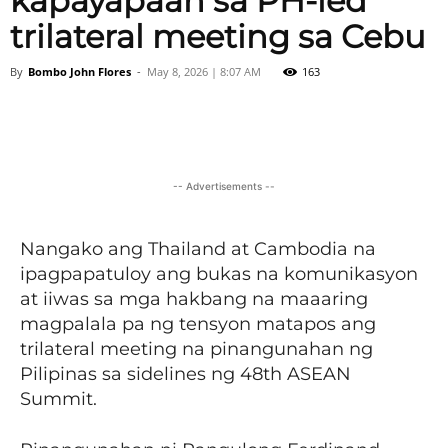
kapayapaan sa PH-led
trilateral meeting sa Cebu
By
Bombo John Flores
-
May 8, 2026 | 8:07 AM
163
Facebook
X
Viber
Pinter
-- Advertisements --
Nangako ang Thailand at Cambodia na
ipagpapatuloy ang bukas na komunikasyon
at iiwas sa mga hakbang na maaaring
magpalala pa ng tensyon matapos ang
trilateral meeting na pinangunahan ng
Pilipinas sa sidelines ng 48th ASEAN
Summit.