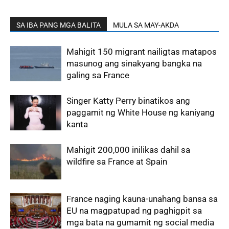
SA IBA PANG MGA BALITA
MULA SA MAY-AKDA
Mahigit 150 migrant nailigtas matapos
masunog ang sinakyang bangka na
galing sa France
Singer Katty Perry binatikos ang
paggamit ng White House ng kaniyang
kanta
Mahigit 200,000 inilikas dahil sa
wildfire sa France at Spain
France naging kauna-unahang bansa sa
EU na magpatupad ng paghigpit sa
mga bata na gumamit ng social media