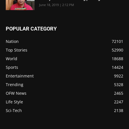
June 18, 2019 | 2:12 PM
POPULAR CATEGORY
Nation
72101
Top Stories
52990
World
18688
Sports
14424
Entertainment
9922
Trending
5328
OFW News
2465
Life Style
2247
Sci-Tech
2138