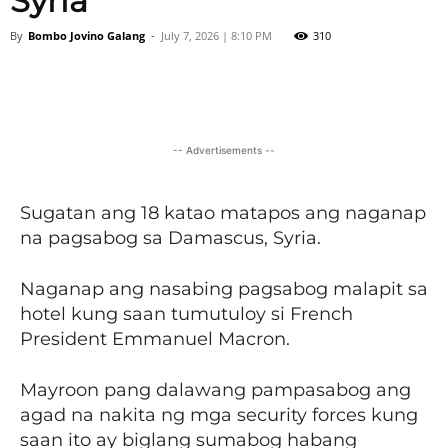
Syria
By
Bombo Jovino Galang
-
July 7, 2026 | 8:10 PM
310
Facebook
X
Viber
Pinter
-- Advertisements --
Sugatan ang 18 katao matapos ang naganap
na pagsabog sa Damascus, Syria.
Naganap ang nasabing pagsabog malapit sa
hotel kung saan tumutuloy si French
President Emmanuel Macron.
Mayroon pang dalawang pampasabog ang
agad na nakita ng mga security forces kung
saan ito ay biglang sumabog habang