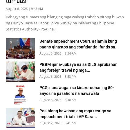
tumaas
August 6, 2026 | 9:48 AM
Bahagyang tumaas ang bilang ng mga walang trabaho nitong buwan
ng Hunyo. Base sa Labor Force Survey na inilabas ng Philippine
Statistics Authority (PSA) na...
Senate Impeachment Court, aalamin kung
paano ginastos ang confidential funds sa...
August 3, 2026 | 8:54 AM
PBBM ipina-uubaya na sa DILG aprubahan
ang foreign travel ng mga...
August 6, 2026 | 8:53 PM
PCG, nanawagan sa kinaroroonan ng 80-
anyos na pasahero na nawawala
August 3, 2026 | 5:40 AM
Posibleng bawasan ang mga testigo sa
impeachment trial ni VP Sara...
August 2, 2026 | 6:41 AM