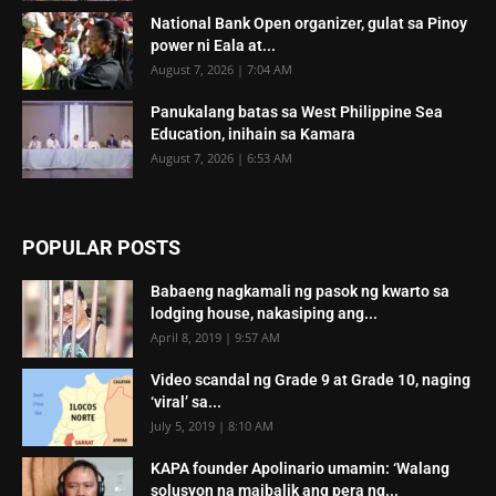
National Bank Open organizer, gulat sa Pinoy
power ni Eala at...
August 7, 2026 | 7:04 AM
Panukalang batas sa West Philippine Sea
Education, inihain sa Kamara
August 7, 2026 | 6:53 AM
POPULAR POSTS
Babaeng nagkamali ng pasok ng kwarto sa
lodging house, nakasiping ang...
April 8, 2019 | 9:57 AM
Video scandal ng Grade 9 at Grade 10, naging
‘viral’ sa...
July 5, 2019 | 8:10 AM
KAPA founder Apolinario umamin: ‘Walang
solusyon na maibalik ang pera ng...