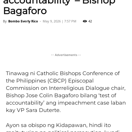
accountability’ – Bishop
Bagaforo
By
Bombo Everly Rico
-
May 9, 2026 | 7:57 PM
42
Facebook
X
Viber
Pinter
-- Advertisements --
Tinawag ni Catholic Bishops Conference of
the Philippines (CBCP) Episcopal
Commission on Interreligious Dialogue chair,
Bishop Jose Colin Bagaforo bilang ‘test of
accountability’ ang impeachment case laban
kay VP Sara Duterte.
Ayon sa obispo ng Kidapawan, hindi ito