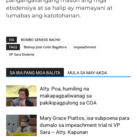
pangangailangang masuri ang mga
ebidensiya at sa halip ay mamayani at
lumabas ang katotohanan.
VIA
BOMBO GENESIS RACHO
TAGS
Bishop Jose Colin Bagaforo
impeachment
VP Sara Duterte
SA IBA PANG MGA BALITA
MULA SA MAY-AKDA
Atty. Poa, humiling na
makapagpaliwanag sa
pakikipagpulong sa COA
Mary Grace Piattos, isa-subpoena para
dumalo sa impeachment trial ni VP
Sara – Atty. Kapunan