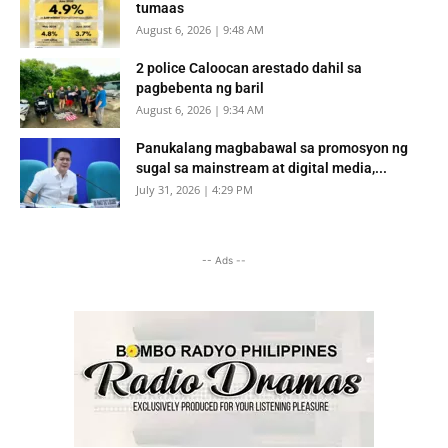
tumaas
August 6, 2026 | 9:48 AM
2 police Caloocan arestado dahil sa
pagbebenta ng baril
August 6, 2026 | 9:34 AM
Panukalang magbabawal sa promosyon ng
sugal sa mainstream at digital media,...
July 31, 2026 | 4:29 PM
-- Ads --