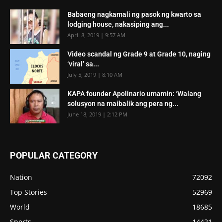
Babaeng nagkamali ng pasok ng kwarto sa
lodging house, nakasiping ang...
April 8, 2019 | 9:57 AM
Video scandal ng Grade 9 at Grade 10, naging
‘viral’ sa...
July 5, 2019 | 8:10 AM
KAPA founder Apolinario umamin: ‘Walang
solusyon na maibalik ang pera ng...
June 18, 2019 | 2:12 PM
POPULAR CATEGORY
Nation
72092
Top Stories
52969
World
18685
Sports
14421