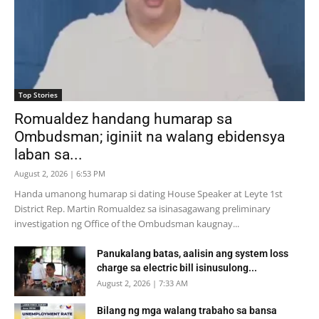
Top Stories
Romualdez handang humarap sa
Ombudsman; iginiit na walang ebidensya
laban sa...
August 2, 2026 | 6:53 PM
Handa umanong humarap si dating House Speaker at Leyte 1st
District Rep. Martin Romualdez sa isinasagawang preliminary
investigation ng Office of the Ombudsman kaugnay...
Panukalang batas, aalisin ang system loss
charge sa electric bill isinusulong...
August 2, 2026 | 7:33 AM
Bilang ng mga walang trabaho sa bansa