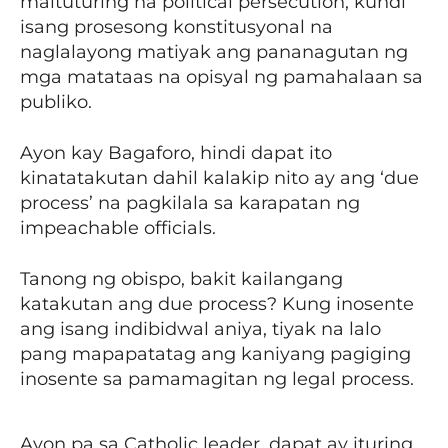
maituturing na political persecution, kundi
isang prosesong konstitusyonal na
naglalayong matiyak ang pananagutan ng
mga matataas na opisyal ng pamahalaan sa
publiko.
Ayon kay Bagaforo, hindi dapat ito
kinatatakutan dahil kalakip nito ay ang ‘due
process’ na pagkilala sa karapatan ng
impeachable officials.
Tanong ng obispo, bakit kailangang
katakutan ang due process? Kung inosente
ang isang indibidwal aniya, tiyak na lalo
pang mapapatatag ang kaniyang pagiging
inosente sa pamamagitan ng legal process.
Ayon pa sa Catholic leader, dapat ay ituring