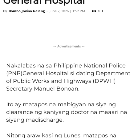
General Hospital
By
Bombo Jovino Galang
-
June 2, 2026 | 1:52 PM
101
Facebook
X
Viber
Pinter
-- Advertisements --
Nakalabas na sa Philippine National Police
(PNP)General Hospital si dating Department
of Public Works and Highways (DPWH)
Secretary Manuel Bonoan.
Ito ay matapos na mabigyan na siya ng
clearance ng kaniyang doctor na maaari na
siyang madischarge.
Nitong araw kasi ng Lunes, matapos na