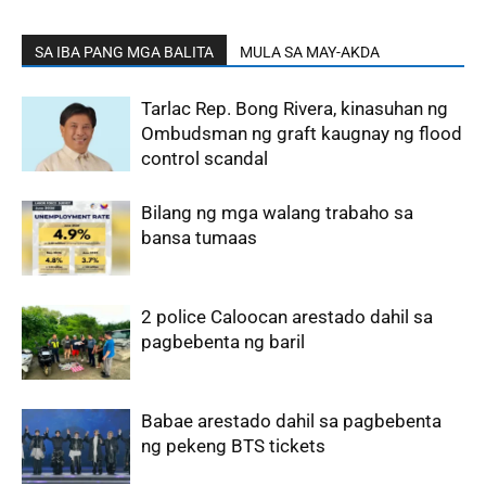
SA IBA PANG MGA BALITA
MULA SA MAY-AKDA
Tarlac Rep. Bong Rivera, kinasuhan ng
Ombudsman ng graft kaugnay ng flood
control scandal
Bilang ng mga walang trabaho sa
bansa tumaas
2 police Caloocan arestado dahil sa
pagbebenta ng baril
Babae arestado dahil sa pagbebenta
ng pekeng BTS tickets