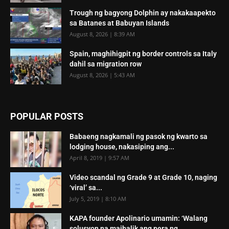
Trough ng bagyong Dolphin ay nakakaapekto
sa Batanes at Babuyan Islands
August 8, 2026 | 8:39 AM
Spain, maghihigpit ng border controls sa Italy
dahil sa migration row
August 8, 2026 | 5:43 AM
POPULAR POSTS
Babaeng nagkamali ng pasok ng kwarto sa
lodging house, nakasiping ang...
April 8, 2019 | 9:57 AM
Video scandal ng Grade 9 at Grade 10, naging
‘viral’ sa...
July 5, 2019 | 8:10 AM
KAPA founder Apolinario umamin: ‘Walang
solusyon na maibalik ang pera ng...