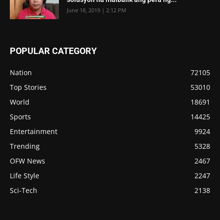
June 18, 2019 | 2:12 PM
POPULAR CATEGORY
Nation
72105
Top Stories
53010
World
18691
Sports
14425
Entertainment
9924
Trending
5328
OFW News
2467
Life Style
2247
Sci-Tech
2138