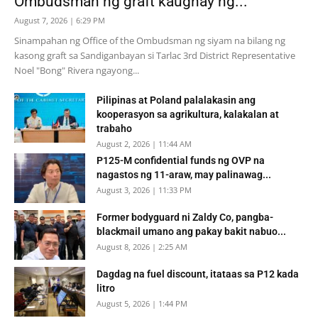
Ombudsman ng graft kaugnay ng...
August 7, 2026 | 6:29 PM
Sinampahan ng Office of the Ombudsman ng siyam na bilang ng
kasong graft sa Sandiganbayan si Tarlac 3rd District Representative
Noel "Bong" Rivera ngayong...
Pilipinas at Poland palalakasin ang
kooperasyon sa agrikultura, kalakalan at
trabaho
August 2, 2026 | 11:44 AM
P125-M confidential funds ng OVP na
nagastos ng 11-araw, may palinawag...
August 3, 2026 | 11:33 PM
Former bodyguard ni Zaldy Co, pangba-
blackmail umano ang pakay bakit nabuo...
August 8, 2026 | 2:25 AM
Dagdag na fuel discount, itataas sa P12 kada
litro
August 5, 2026 | 1:44 PM