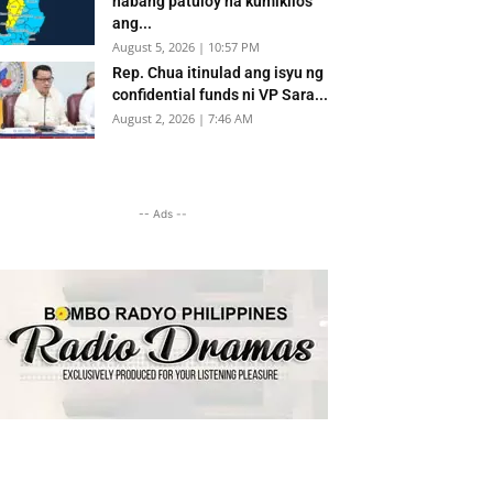
habang patuloy na kumikilos
ang...
August 5, 2026 | 10:57 PM
Rep. Chua itinulad ang isyu ng
confidential funds ni VP Sara...
August 2, 2026 | 7:46 AM
-- Ads --