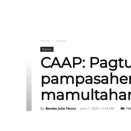
Home
Nation
Nation
CAAP: Pagtu
pampasaher
mamultahan
By
Bombo John Flores
-
June 1, 2026 | 5:14 AM
16