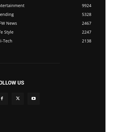
ntertainment
9924
rending
5328
FW News
2467
fe Style
2247
i-Tech
2138
OLLOW US