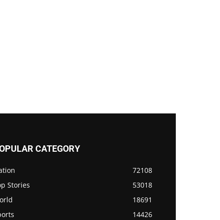
OPULAR CATEGORY
ation
72108
p Stories
53018
orld
18691
ports
14426