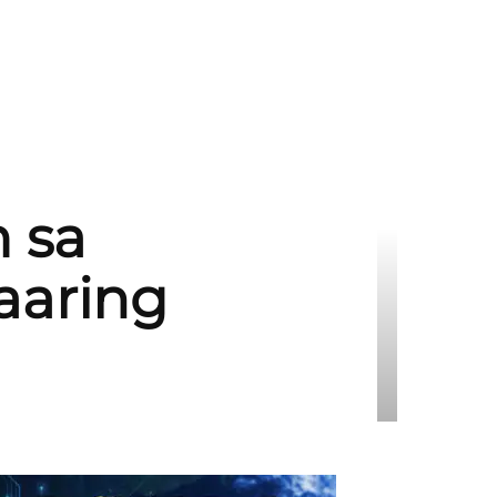
 sa
aaring