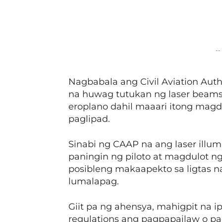
Facebook
Share
--
Nagbabala ang Civil Aviation Autho
na huwag tutukan ng laser beams 
eroplano dahil maaari itong magd
paglipad.
Sinabi ng CAAP na ang laser illu
paningin ng piloto at magdulot n
posibleng makaapekto sa ligtas 
lumalapag.
Giit pa ng ahensya, mahigpit na ip
regulations ang pagpapailaw o pa