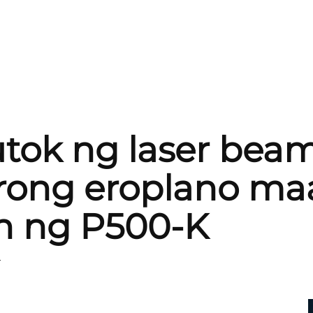
tok ng laser beam
ong eroplano ma
 ng P500-K
4