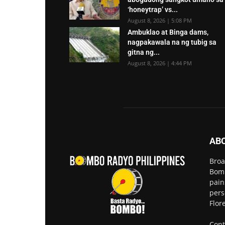
‘honeytrap’ vs...
August 8, 2026 | 5:08 PM
Ambuklao at Binga dams,
nagpakawala na ng tubig sa
gitna ng...
August 8, 2026 | 4:44 PM
AB
Broa
Bomb
pain
pers
Flor
Cont