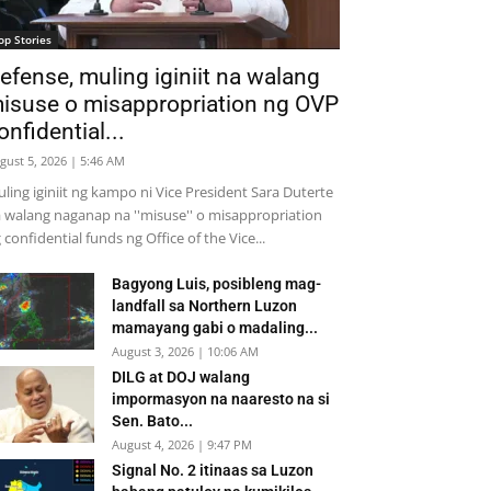
op Stories
efense, muling iginiit na walang
isuse o misappropriation ng OVP
onfidential...
gust 5, 2026 | 5:46 AM
ling iginiit ng kampo ni Vice President Sara Duterte
 walang naganap na ''misuse'' o misappropriation
 confidential funds ng Office of the Vice...
Bagyong Luis, posibleng mag-
landfall sa Northern Luzon
mamayang gabi o madaling...
August 3, 2026 | 10:06 AM
DILG at DOJ walang
impormasyon na naaresto na si
Sen. Bato...
August 4, 2026 | 9:47 PM
Signal No. 2 itinaas sa Luzon