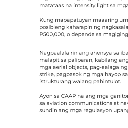
matataas na intensity light sa mga 
Kung mapapatuyan maaaring umab
posibleng kaharapin ng nagkasal
P500,000, o depende sa magiging 
Nagpaalala rin ang ahensya sa i
malapit sa paliparan, kabilang a
mga aerial objects, pag-aalaga 
strike, pagpasok ng mga hayop sa
istrukturang walang pahintulot.
Ayon sa CAAP na ang mga ganiton
sa aviation communications at na
sundin ang mga regulasyon upan