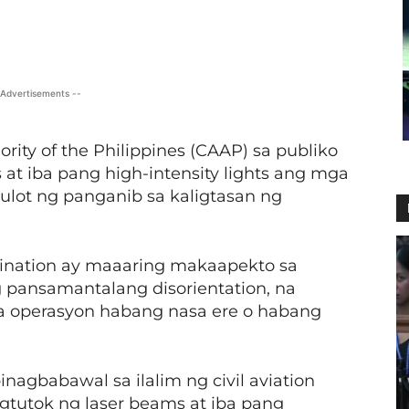
X
Viber
Pinterest
WhatsApp
 Advertisements --
rity of the Philippines (CAAP) sa publiko
at iba pang high-intensity lights ang mga
ulot ng panganib sa kaligtasan ng
mination ay maaaring makaapekto sa
g pansamantalang disorientation, na
na operasyon habang nasa ere o habang
inagbabawal sa ilalim ng civil aviation
gtutok ng laser beams at iba pang