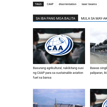
TAGS
CAAP
disorientation
laser beams
SA IBA PANG MGA BALITA
MULA SA MAY-A
Basurang agrikultural, nakikitang susi
Bawas singi
ng CAAP para sa sustainable aviation
paliparan, i
fuel sa bansa