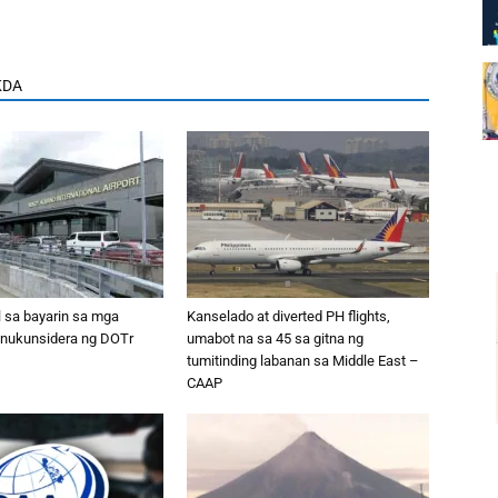
KDA
l sa bayarin sa mga
Kanselado at diverted PH flights,
kinukunsidera ng DOTr
umabot na sa 45 sa gitna ng
tumitinding labanan sa Middle East –
CAAP