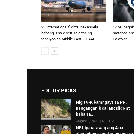
23 international flights, nakansela
CAAP, naghig
habang 3 na-divert sa gitna ng
matapos ang 
tensiyon sa Middle East – CAAP
Palawan
EDITOR PICKS
Higit 9-K barangays sa PH,
nanganganib sa landslide at
baha sa...
August 8, 2026 | 6:04 PM
NBI, ipatatawag ang 4 na
abogadong sangkot umano sa