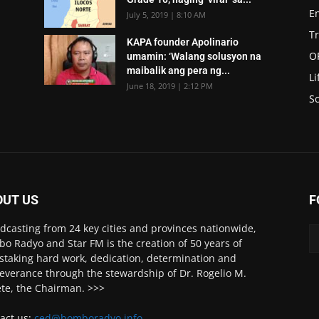
E
July 5, 2019 | 8:10 AM
T
KAPA founder Apolinario
O
umamin: ‘Walang solusyon na
maibalik ang pera ng...
Li
June 18, 2019 | 2:12 PM
Sc
OUT US
F
dcasting from 24 key cities and provinces nationwide,
o Radyo and Star FM is the creation of 50 years of
staking hard work, dedication, determination and
everance through the stewardship of Dr. Rogelio M.
ete, the Chairman. >>>
act us:
ced@bomboradyo.info