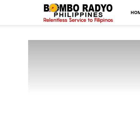
Bombo
HO
Radyo
News