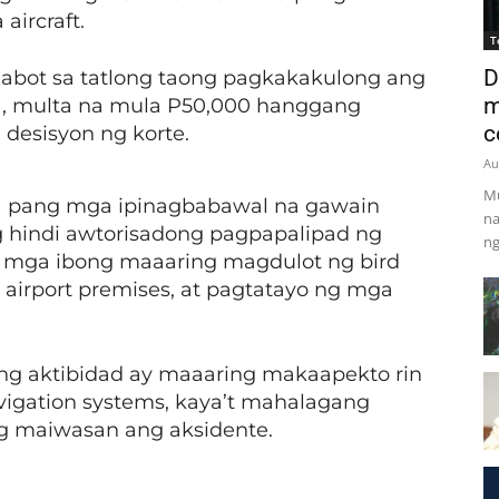
aircraft.
T
D
ot sa tatlong taong pagkakakulong ang
m
a, multa na mula P50,000 hanggang
c
desisyon ng korte.
Au
Mu
ba pang mga ipinagbabawal na gawain
na
ng hindi awtorisadong pagpapalipad ng
ng
ng mga ibong maaaring magdulot ng bird
 airport premises, at pagtatayo ng mga
g aktibidad ay maaaring makaapekto rin
vigation systems, kaya’t mahalagang
g maiwasan ang aksidente.