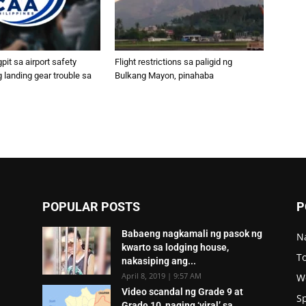
pit sa airport safety
Flight restrictions sa paligid ng
landing gear trouble sa
Bulkang Mayon, pinahaba
POPULAR POSTS
P
Babaeng nagkamali ng pasok ng
N
kwarto sa lodging house,
To
nakasiping ang...
April 8, 2019 | 9:57 AM
W
Video scandal ng Grade 9 at
S
Grade 10, naging ‘viral’ sa...