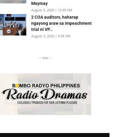
Maymay
August 5, 2026 | 12:49 AM
2 COA auditors, haharap
ngayong araw sa impeachment
trial ni VP...
August 3, 2026 | 4:58 AM
-- Ads --