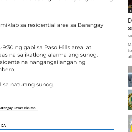
T
D
miklab sa residential area sa Barangay
s
Au
Ma
:30 ng gabi sa Paso Hills area, at
ts
inaas na sa ikatlong alarma ang sunog,
al
sidente na nangangailangan ng
bero.
l sa naturang sunog.
arangay Lower Bicutan
KDA