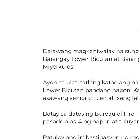
Facebook
Share
--
Dalawang magkahiwalay na sunog
Barangay Lower Bicutan at Baran
Miyerkules.
Ayon sa ulat, tatlong katao ang 
Lower Bicutan bandang hapon. Ka
asawang senior citizen at isang l
Batay sa datos ng Bureau of Fire 
pasado alas-4 ng hapon at tuluya
Patuloy ang imbestigasyon ng m