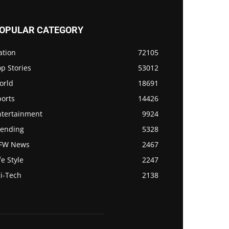
OPULAR CATEGORY
ation
72105
p Stories
53012
orld
18691
ports
14426
ntertainment
9924
rending
5328
FW News
2467
fe Style
2247
i-Tech
2138