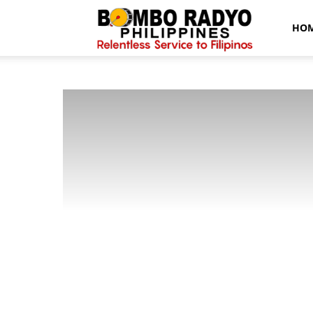
Bombo
HO
Radyo
News