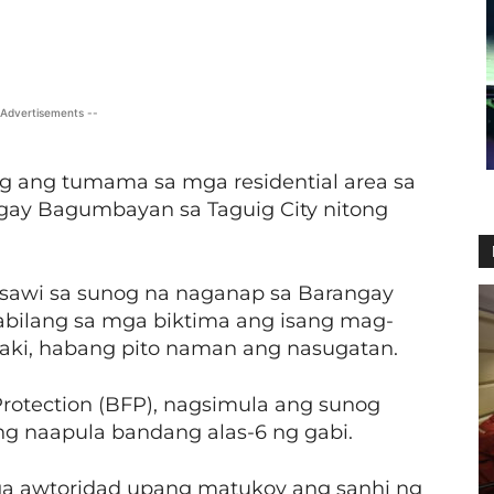
X
Viber
Pinterest
WhatsApp
 Advertisements --
 ang tumama sa mga residential area sa
gay Bagumbayan sa Taguig City nitong
nasawi sa sunog na naganap sa Barangay
bilang sa mga biktima ang isang mag-
alaki, habang pito naman ang nasugatan.
Protection (BFP), nagsimula ang sunog
ng naapula bandang alas-6 ng gabi.
ga awtoridad upang matukoy ang sanhi ng