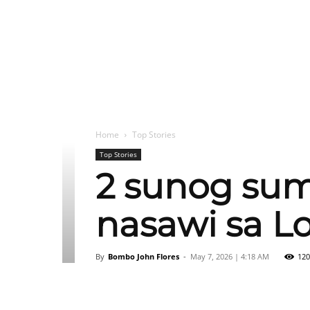
Home
Top Stories
Top Stories
2 sunog sumi
nasawi sa L
By
Bombo John Flores
-
May 7, 2026 | 4:18 AM
120