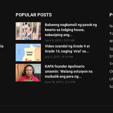
POPULAR POSTS
P
Babaeng nagkamali ng pasok ng
N
kwarto sa lodging house,
To
nakasiping ang...
April 8, 2019 | 9:57 AM
W
ala
Video scandal ng Grade 9 at
S
Grade 10, naging ‘viral’ sa...
E
July 5, 2019 | 8:10 AM
T
KAPA founder Apolinario
O
umamin: ‘Walang solusyon na
maibalik ang pera ng...
Li
June 18, 2019 | 2:12 PM
Sc