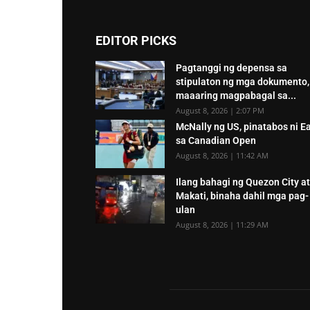
EDITOR PICKS
Pagtanggi ng depensa sa
stipulaton ng mga dokumento,
maaaring magpabagal sa...
August 8, 2026 | 2:07 PM
McNally ng US, pinatabos ni E
sa Canadian Open
August 8, 2026 | 11:42 AM
Ilang bahagi ng Quezon City at
Makati, binaha dahil mga pag-
ulan
August 8, 2026 | 11:29 AM