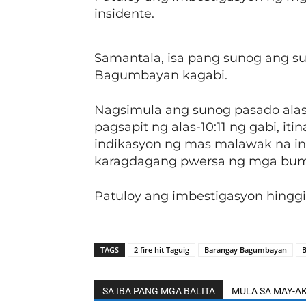
insidente.
Samantala, isa pang sunog ang su
Bagumbayan kagabi.
Nagsimula ang sunog pasado alas-9
pagsapit ng alas-10:11 ng gabi, it
indikasyon ng mas malawak na in
karagdagang pwersa ng mga bum
Patuloy ang imbestigasyon hinggi
TAGS
2 fire hit Taguig
Barangay Bagumbayan
B
SA IBA PANG MGA BALITA
MULA SA MAY-A