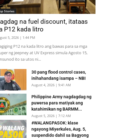
op Stories
agdag na fuel discount, itataas
a P12 kada litro
gust 5, 2026 | 1:44 PM
giging P12 na kada litro ang bawas para sa mga
uper ng jeepney at UV Express simula Agosto 15,
insunod ito sa utos ni...
30 pang flood control cases,
inihahandang isampa – NBI
August 4, 2026 | 9:41 AM
Philippine Army nagdagdag ng
puwersa para matiyak ang
katahimikan ng BARMM...
August 5, 2026 | 7:12 AM
#WALANGPASOK: klase
ngayong Miyerkules, Aug. 5,
suspendido dahil sa Bagyong