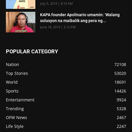
July 5, 2019 | 8:10 AM
KAPA founder Apolinario umamin: ‘Walang
solusyon na maibalik ang pera ng...
June 18, 2019 | 2:12 PM
POPULAR CATEGORY
Nation
72108
Top Stories
53020
World
18691
Sports
14426
Entertainment
9924
Trending
5328
OFW News
2467
Life Style
2247