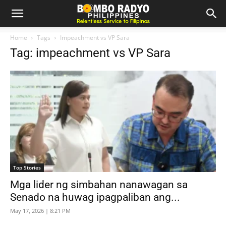
Home
Tags
Impeachment vs VP Sara
Tag: impeachment vs VP Sara
Top Stories
Mga lider ng simbahan nanawagan sa
Senado na huwag ipagpaliban ang...
May 17, 2026 | 8:21 PM