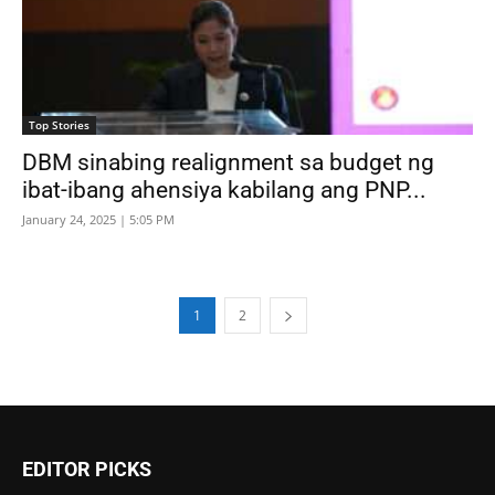
Top Stories
DBM sinabing realignment sa budget ng
ibat-ibang ahensiya kabilang ang PNP...
January 24, 2025 | 5:05 PM
1
2
EDITOR PICKS