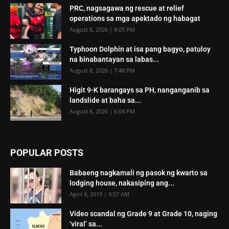
PRC, nagsagawa ng rescue at relief
operations sa mga apektado ng habagat
August 8, 2026 | 8:05 PM
Typhoon Dolphin at isa pang bagyo, patuloy
na binabantayan sa labas...
August 8, 2026 | 7:48 PM
Higit 9-K barangays sa PH, nanganganib sa
landslide at baha sa...
August 8, 2026 | 6:04 PM
POPULAR POSTS
Babaeng nagkamali ng pasok ng kwarto sa
lodging house, nakasiping ang...
April 8, 2019 | 9:57 AM
Video scandal ng Grade 9 at Grade 10, naging
‘viral’ sa...